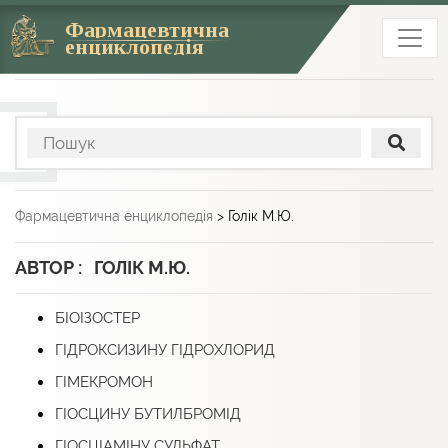
Фармацевтична
енциклопедія
Фармацевтична енциклопедія
>
Голік М.Ю.
АВТОР : ГОЛІК М.Ю.
БІОІЗОСТЕР
ГІДРОКСИЗИНУ ГІДРОХЛОРИД
ГІМЕКРОМОН
ГІОСЦИНУ БУТИЛБРОМІД
ГІОСЦІАМІНУ СУЛЬФАТ