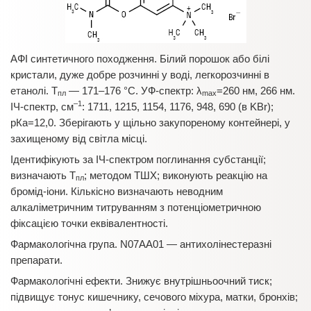
АФІ синтетичного походження. Білий порошок або білі
кристали, дуже добре розчинні у воді, легкорозчинні в
етанолі. T
— 171–176 °С. УФ-спектр: λ
=260 нм, 266 нм.
пл
max
–1
ІЧ-спектр, см
: 1711, 1215, 1154, 1176, 948, 690 (в KBr);
рКа=12,0. Зберігають у щільно закупореному контейнері, у
захищеному від світла місці.
Ідентифікують за ІЧ-спектром поглинання субстанції;
визначають T
; методом ТШХ; виконують реакцію на
пл
бромід-іони. Кількісно визначають неводним
алкаліметричним титруванням з потенціометричною
фіксацією точки еквівалентності.
Фармакологічна група. N07АA01 — антихолінестеразні
препарати.
Фармакологічні ефекти. Знижує внутрішньоочний тиск;
підвищує тонус кишечнику, сечового міхура, матки, бронхів;