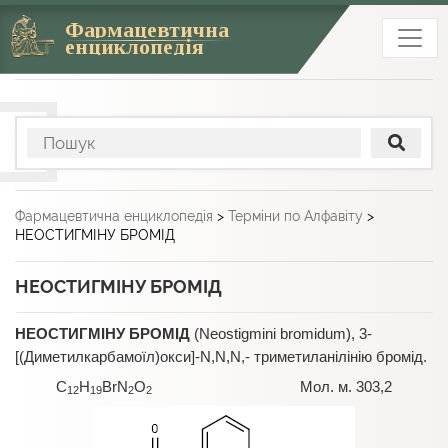
Фармацевтична
енциклопедія
Фармацевтична енциклопедія
>
Терміни по Алфавіту
>
НЕОСТИГМІНУ БРОМІД
НЕОСТИГМІНУ БРОМІД
НЕОСТИГМІНУ БРОМІД
(Neostigmini bromidum), 3-
[(Диметилкарбамоїл)окси]-N,N,N,- триметиланілінію бромід.
C
H
BrN
O
Мол. м. 303,2
12
19
2
2