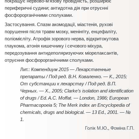
покращує нервово-м’язову провідність, розширює
периферичні судини; антидотна дія при отруєнні
фосфорорганічними сполуками.
Застосування. Спазм акомодації, міастенія, рухові
порушення після травм мозку, менінгіту, енцефаліту,
поліомієліту. Атрофія зорового нерва, відкритокутова
глаукома, атонія кишечнику і сечового міхура,
передозування антидеполяризуючих міорелаксантів,
отруєння фосфорорганічними сполуками.
Компендиум 2015 — Лекарственные
препараты / Под ред. В.Н. Коваленко. — К., 2015;
От субстанции к лекарству / Под ред. В.П.
Черных. — Х., 2005; Clarke’s isolation and identification
of drugs / Ed. A.C. Moffat. — London, 1986; European
Pharmacopoeia 5; The Merk index an Encyclopedia of
chemicals, drugs and biological. — 13 Ed., 2001. — №
1.
Голік М.Ю.
,
Фоміна Г.П.