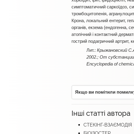
хоріоїдит, ірит, іридоцикліт,
симптоматичний саркоїдоз, си
тромбоцитопенія, агранулоцит
Крона, локальний ентерит, геп
органів, екзема (ендогенна, с
атопічний і контактний дермати
гострий подагричний артрит, к
Крыжановский С.
2002.; От субстанции 
Encyclopedia of chemica
Якщо ви помітили помилку,
Інші статті автора
СТЕКІНГ-ВЗАЄМОДІЯ
БІОІЗОСТЕР