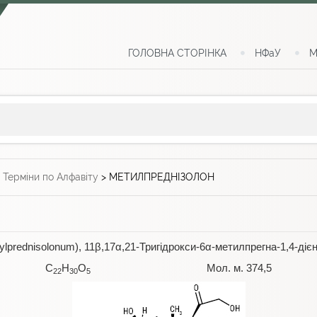
ГОЛОВНА СТОРІНКА
НФаУ
М
>
Терміни по Алфавіту
>
МЕТИЛПРЕДНІЗОЛОН
ylprednisolonum),
11β,17α,21-Тригідрокси-6α-метилпрегна-1,4-дієн
C
H
O
Мол. м. 374,5
22
30
5