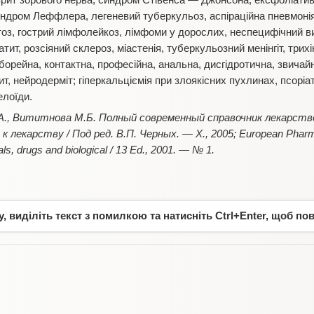
 неврит зорового нерва, синдром Стівенса — Джонсона, ексфоліати
ндром Леффлера, легеневий туберкульоз, аспіраційна пневмонія,
оз, гострий лімфолейкоз, лімфоми у дорослих, неспецифічний ви
атит, розсіяний склероз, міастенія, туберкульозний менінгіт, трих
еборейна, контактна, професійна, анальна, дисгідротична, звичай
т, нейродерміт; гіперкальціємія при злоякісних пухлинах, псоріат
елоїди.
А., Вититнова М.Б. Полный современный справочник лекарств
к лекарству / Под ред. В.П. Черных. — Х., 2005; European Pharm
ls, drugs and biological / 13 Ed., 2001. — № 1.
 виділіть текст з помилкою та натисніть Ctrl+Enter, щоб по