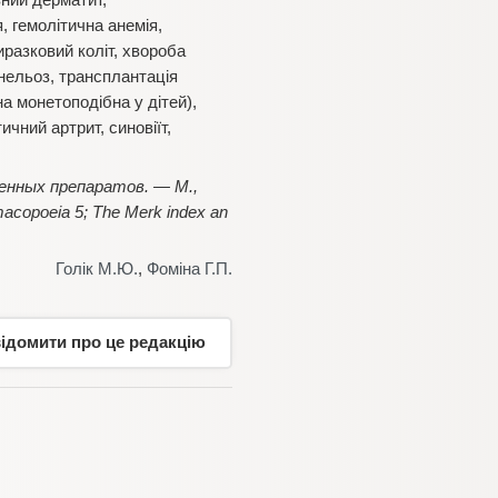
вний дерматит,
 гемолітична анемія,
разковий коліт, хвороба
інельоз, трансплантація
на монетоподібна у дітей),
ичний артрит, синовіїт,
енных препаратов. — М.,
acopoeia 5; The Merk index an
Голік М.Ю.
,
Фоміна Г.П.
відомити про це редакцію