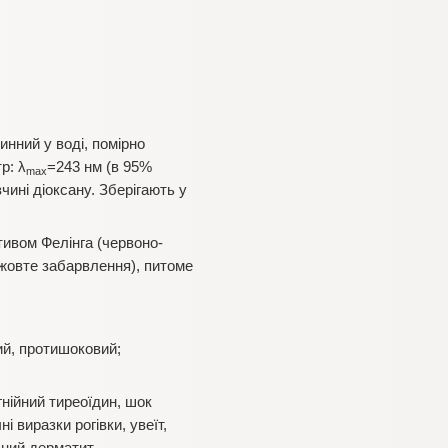
нний у воді, помірно
р: λ
=243 нм (в 95%
max
зчині діоксану. Зберігають у
тивом Фелінга (червоно-
(жовте забарвлення), питоме
ий, протишоковий;
нійний тиреоїдин, шок
і виразки рогівки, увеїт,