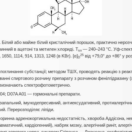
 Білий або майже білий кристалічний порошок, практично нерозчи
инний в ацетоні та метилен хлориді. Т
— 240–243 °С. Уф-спект
пл
25
, 1650, 1114, 914, 1313, 1248 (в KBr). [α]
від +79,0° до +86° у ро
D
 поглинання субстанції; методом ТШХ, проводять реакцію з реак
іванні спиртового розчину препарату з розчином фенілгідразину 
о визначають спектрофотометрично.
04; D07A A01 — гормональні препарати.
запальний, імунодепресивний, антиексудативний, протиалергічн
ний. Перерозподіляє ліпіди.
оринна адренокортикальна недостатність, хвороба Аддісона, нег
вматичний, кардіогенний), набряк мозку, алергічний риніт, алергічн