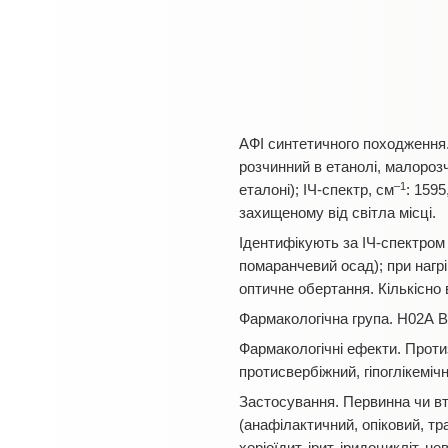
АФІ синтетичного походження.
розчинний в етанолі, малорозч
–1
еталоні); ІЧ-спектр, см
: 1595
захищеному від світла місці.
Ідентифікують за ІЧ-спектром
помаранчевий осад); при нагр
оптичне обертання. Кількісн
Фармакологічна група. Н02А В
Фармакологічні ефекти. Проти
протисвербіжний, гіпоглікеміч
Застосування. Первинна чи вт
(анафілактичний, опіковий, тра