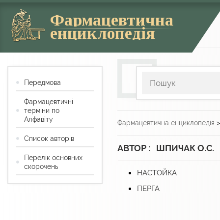
Фармацевтична
енциклопедія
Передмова
Фармацевтичні
терміни по
Алфавіту
Фармацевтична енциклопедія
Список авторів
АВТОР : ШПИЧАК О.С.
Перелік основних
скорочень
НАСТОЙКА
ПЕРГА