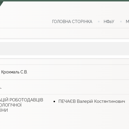
ГОЛОВНА СТОРІНКА
НФаУ
М
>
Крохмаль С.В.
.
АЦІЙ РОБОТОДАВЦІВ
ПЕЧАЄВ Валерій Костянтинович
ОЛОГІЧНОЇ
ЇНИ