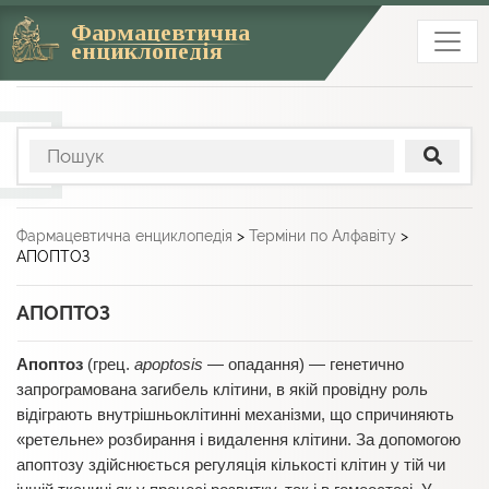
Фармацевтична
енциклопедія
Фармацевтична енциклопедія
>
Терміни по Алфавіту
>
АПОПТОЗ
АПОПТОЗ
Апоптоз
(грец.
apoptosis
— опадання) — генетично
запрограмована загибель клітини, в якій провідну роль
відіграють внутрішньоклітинні механізми, що спричиняють
«ретельне» розбирання і видалення клітини. За допомогою
апоптозу здійснюється регуляція кількості клітин у тій чи