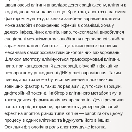
шванновські клітини внаслідок дегенерації аксону, клітини в
ході відновлення тканин тощо. Крім того, апоптоз є вагомим
фактором імунітету, оскільки загибель зараженої клітини
може запобігти поширенню інфекції в організмі, хоча у
деяких інфекційних агентів, напр. токсоплазмі, виробилися
спеціальні механізми для запобігання передчасної загибелі
заражених клітин. Апоптоз — це також один з основних
механізмів самопрофілактики онкологічних захворювань.
Шляхом апоптозу елімінуються трансформовані клітини,
напр. при канцерогенній дегенерації, вірусній інфекції чи
незворотному ушкодженні ДНК у разі опромінення. Таким
чином, апоптоз може бути спричинений цілою низкою
зовнішніх факторів, таких як радіація, дія токсинів (рицин,
дифтерійний токсин), інгібіторів клітинного метаболізму, а
також деяких фармакологічних препаратів. Деякі речовини,
напр. стероїдні гормони, проявляють диференційований
ефект на апоптоз різних типів клітин — запобігають цьому
процесу в одних клітинах та індукують його в інших.
Оскільки фізіологічна роль апоптозу дуже істотна,