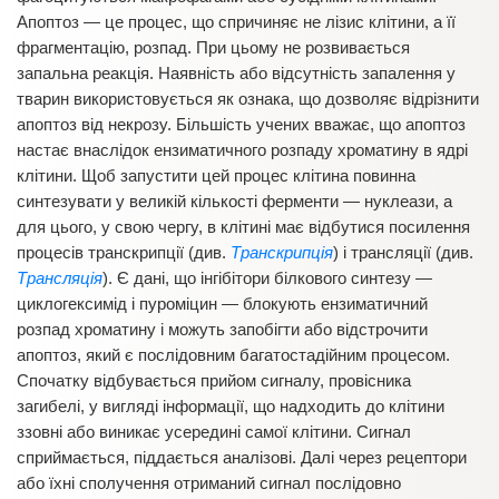
Апоптоз — це процес, що спричиняє не лізис клітини, а її
фрагментацію, розпад. При цьому не розвивається
запальна реакція. Наявність або відсутність запалення у
тварин використовується як ознака, що дозволяє відрізнити
апоптоз від некрозу. Більшість учених вважає, що апоптоз
настає внаслідок ензиматичного розпаду хроматину в ядрі
клітини. Щоб запустити цей процес клітина повинна
синтезувати у великій кількості ферменти — нуклеази, а
для цього, у свою чергу, в клітині має відбутися посилення
процесів транскрипції (див.
Транскрипція
) і трансляції (див.
Трансляція
). Є дані, що інгібітори білкового синтезу —
циклогексимід і пуроміцин — блокують ензиматичний
розпад хроматину і можуть запобігти або відстрочити
апоптоз, який є послідовним багатостадійним процесом.
Спочатку відбувається прийом сигналу, провісника
загибелі, у вигляді інформації, що надходить до клітини
ззовні або виникає усередині самої клітини. Сигнал
сприймається, піддається аналізові. Далі через рецептори
або їхні сполучення отриманий сигнал послідовно