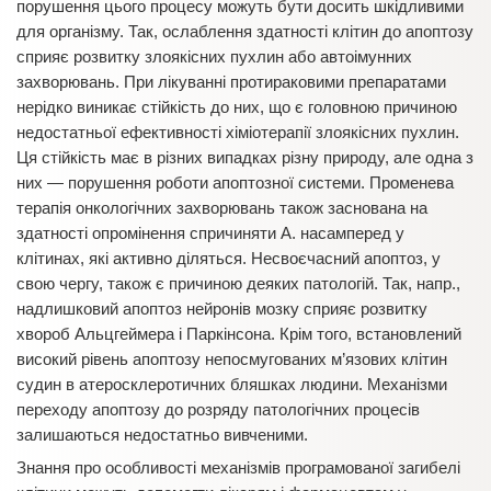
порушення цього процесу можуть бути досить шкідливими
для організму. Так, ослаблення здатності клітин до апоптозу
сприяє розвитку злоякісних пухлин або автоімунних
захворювань. При лікуванні протираковими препаратами
нерідко виникає стійкість до них, що є головною причиною
недостатньої ефективності хіміотерапії злоякісних пухлин.
Ця стійкість має в різних випадках різну природу, але одна з
них — порушення роботи апоптозної системи. Променева
терапія онкологічних захворювань також заснована на
здатності опромінення спричиняти А. насамперед у
клітинах, які активно діляться. Несвоєчасний апоптоз, у
свою чергу, також є причиною деяких патологій. Так, напр.,
надлишковий апоптоз нейронів мозку сприяє розвитку
хвороб Альцгеймера і Паркінсона. Крім того, встановлений
високий рівень апоптозу непосмугованих м’язових клітин
судин в атеросклеротичних бляшках людини. Механізми
переходу апоптозу до розряду патологічних процесів
залишаються недостатньо вивченими.
Знання про особливості механізмів програмованої загибелі