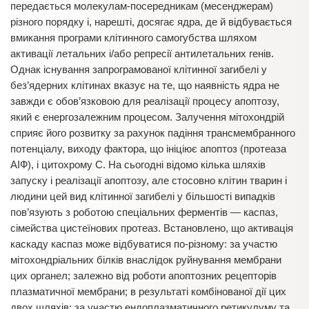
передається молекулам-посередникам (месенджерам)
різного порядку і, нарешті, досягає ядра, де й відбувається
вмикання програми клітинного самогубства шляхом
активації летальних і/або репресії антилетальних генів.
Однак існування запрограмованої клітинної загибелі у
без’ядерних клітинах вказує на те, що наявність ядра не
завжди є обов’язковою для реалізації процесу апоптозу,
який є енергозалежним процесом. Залучення мітохондрій
сприяє його розвитку за рахунок падіння трансмембранного
потенціалу, виходу фактора, що ініціює апоптоз (протеаза
АІФ), і цитохрому С. На сьогодні відомо кілька шляхів
запуску і реалізації апоптозу, але стосовно клітин тварин і
людини цей вид клітинної загибелі у більшості випадків
пов’язують з роботою спеціальних ферментів — каспаз,
сімейства цистеїнових протеаз. Встановлено, що активація
каскаду каспаз може відбуватися по-різному: за участю
мітохондріальних білків внаслідок руйнування мембрани
цих органел; залежно від роботи апоптозних рецепторів
плазматичної мембрани; в результаті комбінованої дії цих
двох шляхів; за участю ендоплазматичного ретикулуму та