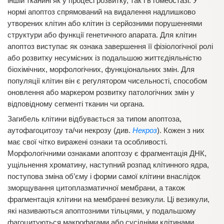
іншій тканині як у процесі розвитку, так і в гомеостазі. У
нормі апоптоз спрямований на видалення надлишково
утворених клітин або клітин із серйозними порушеннями
структури або функції генетичного апарата. Для клітин
апоптоз виступає як ознака завершення її фізіологічної ролі
або розвитку несумісних із подальшою життєдіяльністю
біохімічних, морфологічних, функціональних змін. Для
популяції клітин він є регулятором чисельності, способом
оновлення або маркером розвитку патологічних змін у
відповідному сегменті тканин чи органа.
Загибель клітини відбувається за типом апоптоза,
аутофагоцитозу та/чи некрозу (див.
Некроз
). Кожен з них
має свої чітко виражені ознаки та особливості.
Морфологічними ознаками апоптозу є фрагментація ДНК,
ущільнення хроматину, наступний розпад клітинного ядра,
поступова зміна об’єму і форми самої клітини внаслідок
зморщування цитоплазматичної мембрани, а також
фрагментація клітини на мембранні везикули. Ці везикули,
які називаються апоптозними тільцями, у подальшому
фагоцитуються макрофагами або сусідніми клітинами.