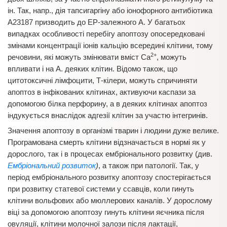
ін. Так, напр., дія тапсигаргіну або іонофорного антибіотика
А23187 призводить до ЕР-залежного А. У багатьох
випадках особливості перебігу апоптозу опосередковані
змінами концентрації іонів кальцію всередині клітини, тому
2+
речовини, які можуть змінювати вміст Са
, можуть
впливати і на А. деяких клітин. Відомо також, що
цитотоксичні лімфоцити, Т-кілери, можуть спричиняти
апоптоз в інфікованих клітинах, активуючи каспази за
допомогою білка перфорину, а в деяких клітинах апоптоз
індукується внаслідок адгезії клітин за участю інтегринів.
Значення апоптозу в організмі тварин і людини дуже велике.
Програмована смерть клітини відзначається в нормі як у
дорослого, так і в процесах ембріонального розвитку (див.
Ембріональний розвиток
)
, а також при патології. Так, у
період ембріонального розвитку апоптозу спостерігається
при розвитку статевої системи у ссавців, коли гинуть
клітини вольфових або мюллерових каналів. У дорослому
віці за допомогою апоптозу гинуть клітини яєчника після
овуляції, клітини молочної залози після лактації,