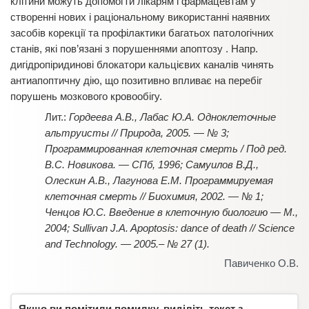
клітини можуть допомогти лікарям і фармацевтам у
створенні нових і раціональному використанні наявних
засобів корекції та профілактики багатьох патологічних
станів, які пов’язані з порушеннями апоптозу . Напр.
дигідропіридинові блокатори кальцієвих каналів чинять
антиапоптичну дію, що позитивно впливає на перебіг
порушень мозкового кровообігу.
Гордеева А.В., Лабас Ю.А. Одноклеточные
альтруисты // Природа, 2005. — № 3;
Программированная клеточная смерть / Под ред.
В.С. Новикова. — СПб, 1996; Самуилов В.Д.,
Олескин А.В., Лагунова Е.М. Программируемая
клеточная смерть // Биохимия, 2002. — № 1;
Ченцов Ю.С. Введение в клеточную биологию — М.,
2004; Sullivan J.A. Apoptosis: dance of death // Science
and Technology. — 2005.– № 27 (1).
Павиченко О.В.
Якщо ви помітили помилку, виділіть текст з