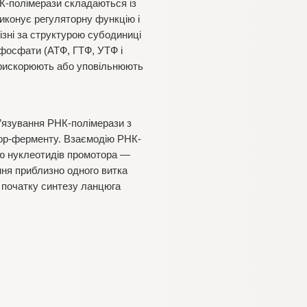
НК-полімерази складаються із
виконує регуляторну функцію і
ь різні за структурою субодиниці
фосфати (АТФ, ГТФ, УТФ і
і прискорюють або уповільнюють
зв’язування РНК-полімерази з
кор-ферменту. Взаємодію РНК-
тю нуклеотидів промотора —
ня приблизно одного витка
я початку синтезу ланцюга