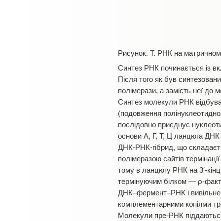
Рисунок. Т. РНК на матрично
Синтез РНК починається із вк
Після того як був синтезован
полімерази, а замість неї до
Синтез молекули РНК відбува
(подовження полінуклеотидно
послідовно приєднує нуклеоти
основи А, Г, Т, Ц ланцюга ДНК
ДНК-РНК-гібрид, що складаєть
полімеразою сайтів термінації
тому в ланцюгу РНК на 3′-кінц
термінуючим білком — ρ-факт
ДНК–фермент–РНК і вивільнен
комплементарними копіями тран
Молекули пре-РНК піддаються д