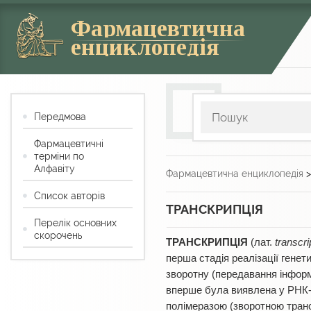
Фармацевтична
енциклопедія
Передмова
Фармацевтичні
терміни по
Алфавіту
Фармацевтична енциклопедія
Список авторів
ТРАНСКРИПЦІЯ
Перелік основних
скорочень
ТРАНСКРИПЦІЯ
(лат.
transcri
перша стадія реалізації генети
зворотну (передавання інформа
вперше була виявлена у РНК-
полімеразою (зворотною транс