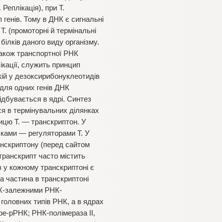
 Реплікація), при Т.
 генів. Тому в ДНК є сигнальні
Т. (промоторні й термінальні
білків даного виду організму.
також транспортної РНК
ікації, служить принцип
ій у дезоксирибонуклеотидів
 для одних генів ДНК
ідбувається в ядрі. Синтез
я в термінувальних ділянках
ницю Т. — транскриптон. У
лками — регуляторами Т. У
ранскриптону (перед сайтом
 транскрипт часто містить
ів у кожному транскриптоні є
а частина в транскриптоні
НК-залежними РНК-
 головних типів РНК, а в ядрах
ре-рРНК; РНК-полімераза ІІ,