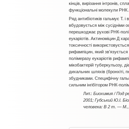
кінців, вирізання інтронів, сп
функціональні молекули РНК.
Ряд антибіотиків гальмує Т. 
вбудовується між сусідніми о
перешкоджає рухові РНК-поліме
еукаріотів. Актиноміцин Д ха
токсичності використовується
рифампіцин, який зв’язується
полімеразу еукаріотів рифамп
мікобактерій туберкульозу, ді
дихальних шляхів (бронхіті, 
збудниками. Специфічну гальм
сильним інгібітором РНК-полім
Биохимия / Под ре
2001; Губський Ю.І. Бі
человека: В 2 т. — М.,