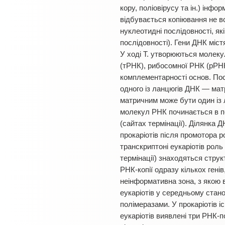
кору, поліовірусу та ін.) інфо
відбувається копіювання не вс
нуклеотидні послідовності, як
послідовності). Гени ДНК міст
У ході Т. утворюються молеку
(тРНК), рибосомної РНК (рРНК)
комплементарності основ. Пос
одного із ланцюгів ДНК — мат
матричним може бути один із л
молекул РНК починається в п
(сайтах термінації). Ділянка
прокаріотів після промотора 
транскриптоні еукаріотів роль
термінації) знаходяться струк
РНК-копії одразу кількох генів
неінформативна зона, з якою 
еукаріотів у середньому стан
полімеразами. У прокаріотів і
еукаріотів виявлені три РНК-