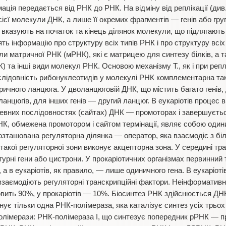
рмація передається від РНК до РНК. На відміну від реплікації (див.
ієї молекули ДНК, а лише її окремих фрагментів — генів або груп
і вказують на початок та кінець ділянок молекули, що підлягають 
ять інформацію про структуру всіх типів РНК і про структуру всіх 
ли матричної РНК (мРНК), які є матрицею для синтезу білків, а 
 та інші види молекул РНК. Основою механізму Т., як і при репл
лідовність рибонуклеотидів у молекулі РНК комплементарна так
ричного ланцюга. У дволанцюговій ДНК, що містить багато генів,
анцюгів, для інших генів — другий ланцюг. В еукаріотів процес в
евних послідовностях (сайтах) ДНК — промоторах і завершуєтьс
 ДНК, обмежена промотором і сайтом термінації, являє собою оди
розташована регуляторна ділянка — оператор, яка взаємодіє з бі
 такої регуляторної зони виконує акцепторна зона. У середині т
турні гени або цистрони. У прокаріотичних організмах первинний
, а в еукаріотів, як правило, — лише одиничного гена. В еукаріот
взаємодіють регуляторні транскрипційні фактори. Неінформативн
овить 90%, у прокаріотів — 10%. Біосинтез РНК здійснюється Д
снує тільки одна РНК-полімераза, яка каталізує синтез усіх трьох
полімерази: РНК-полімераза І, що синтезує попередник рРНК — п