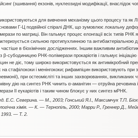
лайсинг (зшивання) екзонів, нуклеозидні модифікації, внаслідок ч
і використовуються для вивчення механізму цього процесу та як 
сновами Г-Ц подвійної спіралі ДНК, що зумовлює локальну дефо
рази по матриці. Він гальмує процес елонгації всіх типів РНК як 
рактеризується сильною протипухлинною та антибактеріальною ді
 частіше в біохімічних дослідженнях. Іншим важливим антибіотик
 з β-субодиницею РНК-полімерази прокаріотів і гальмує ініціаці
іцин не діє, тому широко використовується як антимікробний пре
є на стафілококи і менінгококи; рифампіцин використовують при 
пневмонії), при остеомієліті та інших захворюваннях, викликаних
івну дію на синтез РНК чинить α-аманітин — отруйна речовина із
ерази ІІ еукаріотів і таким чином блокує у них синтез мРНК.
д. Е.С. Северина. — М., 2003; Гонський Я.І., Максимчук Т.П. Біо
ологічна хімія. — К. — Тернопіль, 2000; Марри Р., Греннер Д., Ме
 1993. — Т. 2.