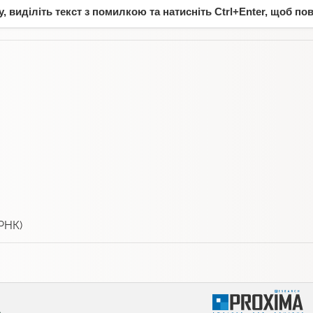
 виділіть текст з помилкою та натисніть Ctrl+Enter, щоб по
РНК)