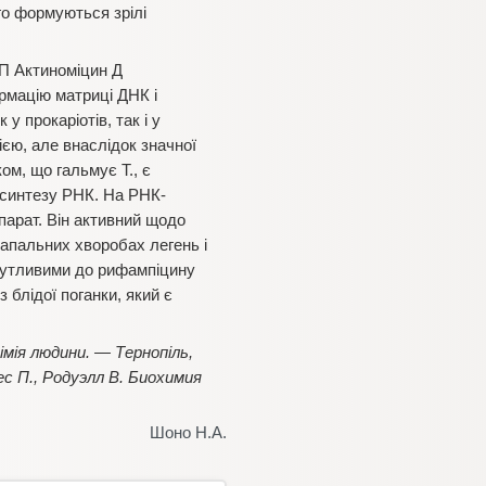
ого формуються зрілі
ЛП Актиноміцин Д
рмацію матриці ДНК і
у прокаріотів, так і у
єю, але внаслідок значної
ом, що гальмує Т., є
ю синтезу РНК. На РНК-
парат. Він активний щодо
запальних хворобах легень і
 чутливими до рифампіцину
 блідої поганки, який є
хімія людини. — Тернопіль,
йес П., Родуэлл В. Биохимия
Шоно Н.А.