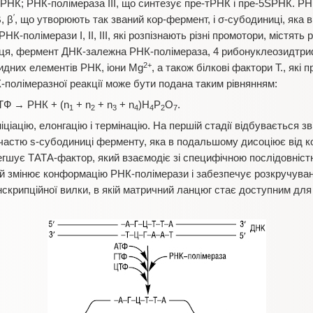
мРНК; РНК-полімераза ІІІ, що синтезує пре-тРНК і пре-5SРНК. Р
′
, β
, що утворюють так званий кор-фермент, і σ-субодиниці, яка 
. РНК-полімерази І, ІІ, ІІІ, які розпізнають різні промотори, містят
риця, фермент ДНК-залежна РНК-полімераза, 4 рибонуклеозидтри
2+
идних елементів РНК, іони Mg
, а також білкові фактори Т., як
-полімеразної реакції може бути подана таким рівнянням:
ТФ → РНК + (n
+ n
+ n
+ n
)Н
Р
О
.
1
2
3
4
4
2
7
ініціацію, елонгацію і термінацію. На першій стадії відбувається 
частю s-субодиниці ферменту, яка в подальшому дисоціює від 
егшує ТАТА-фактор, який взаємодіє зі специфічною послідовніс
й змінює конформацію РНК-полімерази і забезпечує розкручуван
нскрипційної вилки, в якій матричний ланцюг стає доступним дл