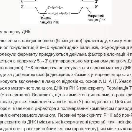
му ланцюгу ДНК
лючення в ланцюг першого (5′-кінцевого) нуклеотиду, яким у мо
ий олігонуклеотид із 8–10 нуклеотидних залишків, σ-субодиниця 
 молекули ферменту приєднуються декілька факторів елонгації й 
ється в напрямку 5′→3′ антипаралельно матричному ланцюгу ДНК
го ланцюга) РНК-полімераза пересувається вздовж матриці ДНК 
ди за допомогою фосфодіефірних зв’язків з утворенням зростаю
 кодують включення в ланцюг, відповідно, основ У, Ц, А і Г. Унас
ся з матричного ланцюга ДНК та РНК-транскрипту. Термінація Т
 (стоп-сигналу). Вважають, що такими стоп-сигналами в транскрип
і знаходяться комплементарні їм полі-(У)-послідовності. Цей сиг
ором. Взаємодія ρ-фактора з полімеразним комплексом приводит
ня синтезованого ланцюга. Первинні транскрипти РНК або пре-
скриптонів ДНК і містять як інформативні (екзони), так і неінфор
алі посттранскрипційним змінам (процесингу), які містять ковален