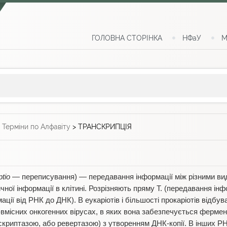
ГОЛОВНА СТОРІНКА
НФаУ
М
>
Терміни по Алфавіту
>
ТРАНСКРИПЦІЯ
ptio
— переписування) — передавання інформації між різними вид
чної інформації в клітині. Розрізняють пряму Т. (передавання інф
ції від РНК до ДНК). В еукаріотів і більшості прокаріотів відбув
вмісних онкогенних вірусах, в яких вона забезпечується ферм
криптазою, або ревертазою) з утворенням ДНК-копії. В інших РНК