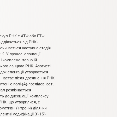
лекул РНК є АТФ або ГТФ.
відділяється від РНК-
починається наступна стадія.
. У процесі елонгації
і комплементарно їй
чого ланцюга РНК. Азотисті
лідок елонгації утворюється
. настає після досягнення РНК
тоні є полі-(А)-послідовності,
нал розпізнається
ь до дисоціації комплексу
РНК, що утворилися, є
мативні (інтрони) ділянки.
тні модифікації 3′- і 5′-