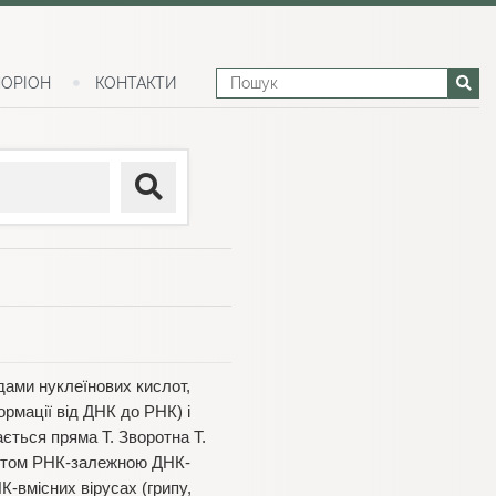
ОРІОН
КОНТАКТИ
ами нуклеїнових кислот,
ормації від ДНК до РНК) і
ається пряма Т. Зворотна Т.
ентом РНК-залежною ДНК-
-вмісних вірусах (грипу,