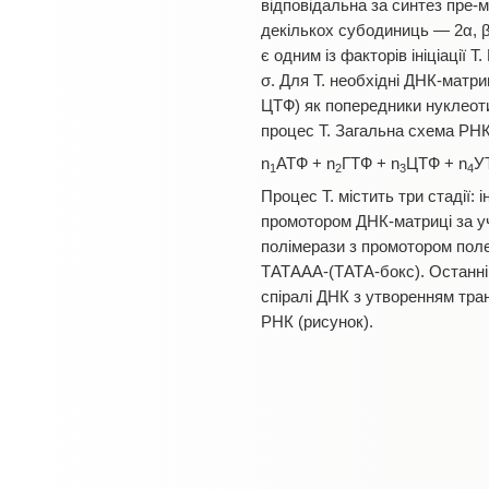
відповідальна за синтез пре-
декількох субодиниць — 2α, β
є одним із факторів ініціації Т
σ. Для Т. необхідні ДНК-мат
ЦТФ) як попередники нуклеот
процес Т. Загальна схема РНК
n
АТФ + n
ГТФ + n
ЦТФ + n
У
1
2
3
4
Процес Т. містить три стадії: 
промотором ДНК-матриці за у
полімерази з промотором пол
ТАТААА-(ТАТА-бокс). Останні
спіралі ДНК з утворенням тра
РНК (рисунок).