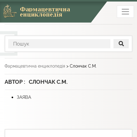
Фармацевтична
енциклопедія
Фармацевтична енциклопедія
>
Слончак С.М.
АВТОР : СЛОНЧАК С.М.
ЗАЯВА