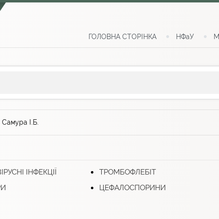
ГОЛОВНА СТОРІНКА
НФаУ
М
>
Самура І.Б.
ІРУСНІ ІНФЕКЦІЇ
ТРОМБОФЛЕБІТ
РИ
ЦЕФАЛОСПОРИНИ