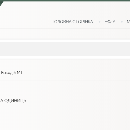
ГОЛОВНА СТОРІНКА
НФаУ
М
>
Кокодій М.Г.
МА ОДИНИЦЬ