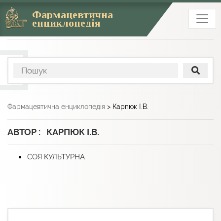
Фармацевтична
енциклопедія
Фармацевтична енциклопедія
>
Карпюк І.В.
АВТОР : КАРПЮК І.В.
СОЯ КУЛЬТУРНА