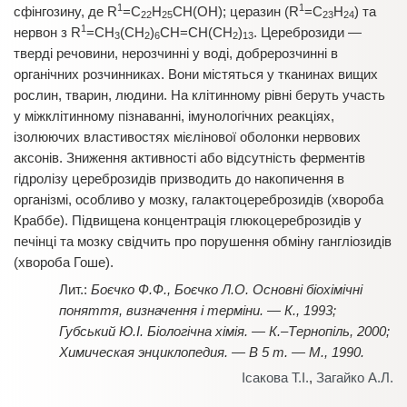
1
1
сфінгозину, де R
=С
Н
СН(ОН); церазин (R
=С
Н
) та
22
25
23
24
1
нервон з R
=СН
(СН
)
СН=СН(СН
)
. Цереброзиди —
3
2
6
2
13
тверді речовини, нерозчинні у воді, добрерозчинні в
органічних розчинниках. Вони містяться у тканинах вищих
рослин, тварин, людини. На клітинному рівні беруть участь
у міжклітинному пізнаванні, імунологічних реакціях,
ізолюючих властивостях мієлінової оболонки нервових
аксонів. Зниження активності або відсутність ферментів
гідролізу цереброзидів призводить до накопичення в
організмі, особливо у мозку, галактоцереброзидів (хвороба
Краббе). Підвищена концентрація глюкоцереброзидів у
печінці та мозку свідчить про порушення обміну гангліозидів
(хвороба Гоше).
Боєчко Ф.Ф., Боєчко Л.О. Основні біохімічні
поняття, визначення і терміни. — К., 1993;
Губський Ю.І. Біологічна хімія. — К.–Тернопіль, 2000;
Химическая энциклопедия. — В 5 т. — М., 1990.
Ісакова Т.І.
,
Загайко А.Л.