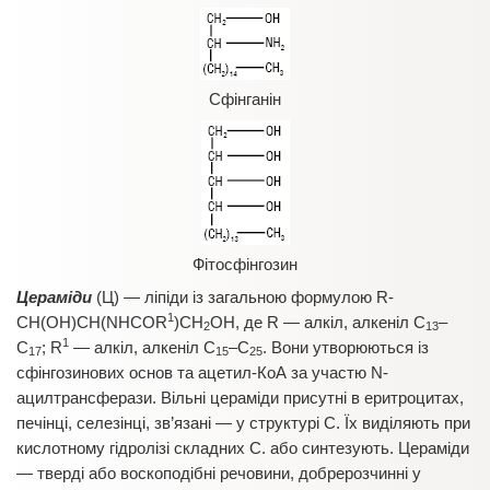
Сфінганін
Фітосфінгозин
Цераміди
(Ц) — ліпіди із загальною формулою R-
1
CH(OH)CH(NHCOR
)CH
OH, де R — алкіл, алкеніл С
–
2
13
1
С
; R
— алкіл, алкеніл С
–С
. Вони утворюються із
17
15
25
сфінгозинових основ та ацетил-КоА за участю N-
ацилтрансферази. Вільні цераміди присутні в еритроцитах,
печінці, селезінці, зв’язані — у структурі С. Їх виділяють при
кислотному гідролізі складних С. або синтезують. Цераміди
— тверді або воскоподібні речовини, добрерозчинні у