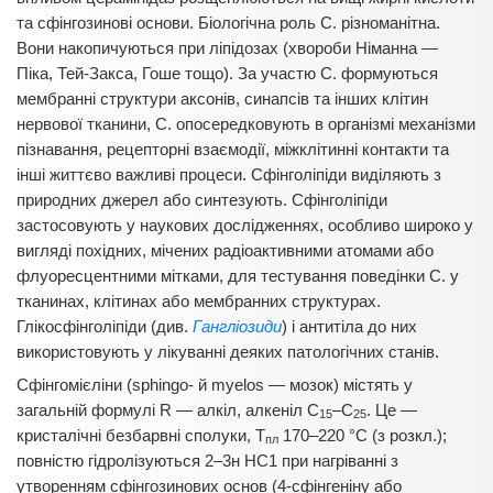
та сфінгозинові основи. Біологічна роль С. різноманітна.
Вони накопичуються при ліпідозах (хвороби Німанна —
Піка, Тей-Закса, Гоше тощо). За участю С. формуються
мембранні структури аксонів, синапсів та інших клітин
нервової тканини, С. опосередковують в організмі механізми
пізнавання, рецепторні взаємодії, міжклітинні контакти та
інші життєво важливі процеси. Сфінголіпіди виділяють з
природних джерел або синтезують. Сфінголіпіди
застосовують у наукових дослідженнях, особливо широко у
вигляді похідних, мічених радіоактивними атомами або
флуоресцентними мітками, для тестування поведінки С. у
тканинах, клітинах або мембранних структурах.
Глікосфінголіпіди (див.
Гангліозиди
) і антитіла до них
використовують у лікуванні деяких патологічних станів.
Сфінгомієліни (sphіngo- й myelos — мозок) містять у
загальній формулі R — алкіл, алкеніл С
–С
. Це —
15
25
кристалічні безбарвні сполуки, Т
170–220 °С (з розкл.);
пл
повністю гідролізуються 2–3н НС1 при нагріванні з
утворенням сфінгозинових основ (4-сфінгеніну або