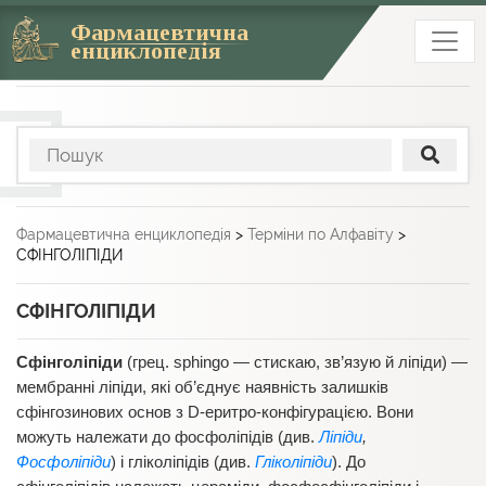
Фармацевтична
енциклопедія
Фармацевтична енциклопедія
>
Терміни по Алфавіту
>
СФІНГОЛІПІДИ
СФІНГОЛІПІДИ
Сфінголіпіди
(грец. sphingo — стискаю, зв’язую й ліпіди) —
мембранні ліпіди, які об’єднує наявність залишків
сфінгозинових основ з D-еритро-конфігурацією. Вони
можуть належати до фосфоліпідів (див.
Ліпіди
,
Фосфоліпіди
) і гліколіпідів (див.
Гліколіпіди
). До