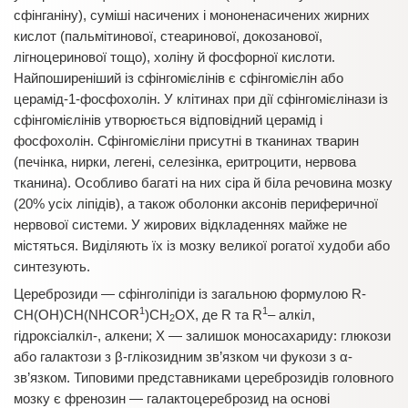
сфінганіну), суміші насичених і мононенасичених жирних
кислот (пальмітинової, стеаринової, докозанової,
лігноцеринової тощо), холіну й фосфорної кислоти.
Найпоширеніший із сфінгомієлінів є сфінгомієлін або
церамід-1-фосфохолін. У клітинах при дії сфінгомієлінази із
сфінгомієлінів утворюється відповідний церамід і
фосфохолін. Сфінгомієліни присутні в тканинах тварин
(печінка, нирки, легені, селезінка, еритроцити, нервова
тканина). Особливо багаті на них сіра й біла речовина мозку
(20% усіх ліпідів), а також оболонки аксонів периферичної
нервової системи. У жирових відкладеннях майже не
містяться. Виділяють їх із мозку великої рогатої худоби або
синтезують.
Цереброзиди — сфінголіпіди із загальною формулою R-
1
1
CH(OH)CH(NHCOR
)CH
OХ, де R та R
– алкіл,
2
гідроксіалкіл-, алкени; Х — залишок моносахариду: глюкози
або галактози з β-глікозидним зв’язком чи фукози з α-
зв’язком. Типовими представниками цереброзидів головного
мозку є френозин — галактоцереброзид на основі