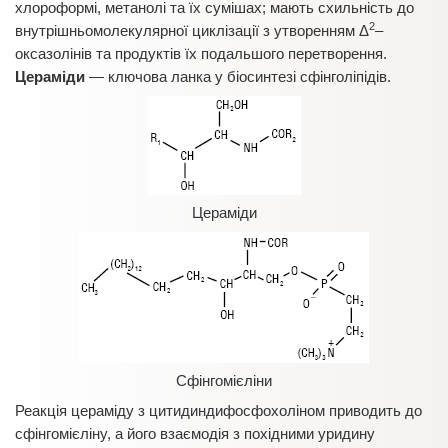
хлороформі, метанолі та їх сумішах; мають схильність до
2
внутрішньомолекулярної циклізації з утворенням Δ
–
оксазолінів та продуктів їх подальшого перетворення.
Цераміди
— ключова ланка у біосинтезі сфінголіпідів.
Цераміди
Сфінгомієліни
Реакція цераміду з цитидиндифосфохоліном приводить до
сфінгомієліну, а його взаємодія з похідними уридину