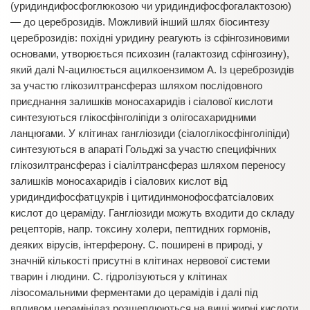
(уридиндифосфоглюкозою чи уридиндифосфогалактозою)
— до цереброзидів. Можливий інший шлях біосинтезу
цереброзидів: похідні уридину реагують із сфінгозиновими
основами, утворюється психозин (галактозид сфінгозину),
який далі N-ацилюється ацилкоензимом А. Із цереброзидів
за участю глікозилтрансфераз шляхом послідовного
приєднання залишків моносахаридів і сіалової кислоти
синтезуються глікосфінголіпіди з олігосахаридними
ланцюгами. У клітинах гангліозиди (сіалоглікосфінголіпіди)
синтезуються в апараті Гольджі за участю специфічних
глікозилтрансфераз і сіалілтрансфераз шляхом переносу
залишків моносахаридів і сіалових кислот від
уридиндифосфатцукрів і цитидинмонофосфатсіалових
кислот до цераміду. Гангліозиди можуть входити до складу
рецепторів, напр. токсину холери, пептидних гормонів,
деяких вірусів, інтерферону. С. поширені в природі, у
значній кількості присутні в клітинах нервової системи
тварин і людини. С. гідролізуються у клітинах
лізосомальними ферментами до церамідів і далі під
впливом церамінідаз розщеплюються на вищі жирні кислоти