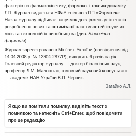
факторів на фармакокінетику, фармако- і токсикодинаміку
ЛП. Журнал видається НФаУ спільно з ПП «Фармітек».
Назва журналу відбиває напрямок досліджень усіх етапів
розроблення нових та оптимізації властивостей існуючих
ліків та технологій їх виробництва (див.
Біологічна
фармація
).
Журнал зареєстровано в Мін’юсті України (посвідчення від
14.04.2008 р. № 13904-2877Р), виходить 6 разів на рік.
Головний редактор журналу — доктор біологічних наук,
професор Л.М. Малоштан, головний науковий консультант
— академік НАН України В.П. Черних.
Загайко А.Л.
Якщо ви помітили помилку, виділіть текст з
помилкою та натисніть Ctrl+Enter, щоб повідомити
про це редакцію