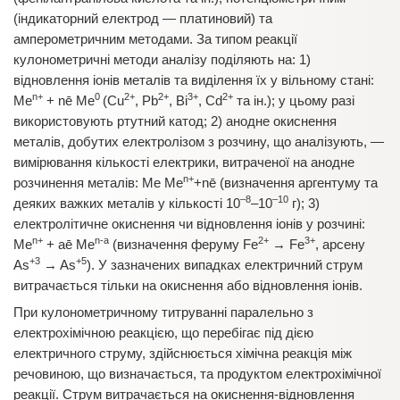
(індикаторний електрод — платиновий) та
амперометричним методами. За типом реакції
кулонометричні методи аналізу поділяють на: 1)
відновлення іонів металів та виділення їх у вільному стані:
n+
0
2+
2+
3+
2+
Me
+ nē Me
(Cu
, Pb
, Bi
, Cd
та ін.); у цьому разі
використовують ртутний катод; 2) анодне окиснення
металів, добутих електролізом з розчину, що аналізують, —
вимірювання кількості електрики, витраченої на анодне
n+
розчинення металів: Me Me
+nē (визначення аргентуму та
–8
–10
деяких важких металів у кількості 10
–10
г); 3)
електролітичне окиснення чи відновлення іонів у розчині:
n+
n-a
2+
3+
Me
+ аē Me
(визначення феруму Fe
→ Fe
, арсену
+3
+5
As
→ As
). У зазначених випадках електричний струм
витрачається тільки на окиснення або відновлення іонів.
При кулонометричному титруванні паралельно з
електрохімічною реакцією, що перебігає під дією
електричного струму, здійснюється хімічна реакція між
речовиною, що визначається, та продуктом електрохімічної
реакції. Струм витрачається на окиснення-відновлення