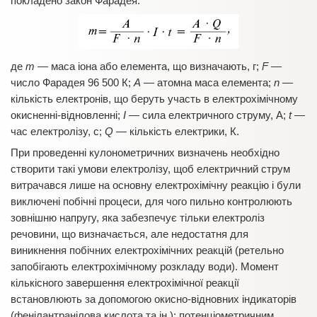
покладено закон Фарадея:
де
m
— маса іона або елемента, що визначають, г;
F
—
число Фарадея 96 500 К;
А
— атомна маса елемента;
n
—
кількість електронів, що беруть участь в електрохімічному
окисненні-відновленні;
І
— сила електричного струму, А;
t
—
час електролізу, с;
Q
— кількість електрики, К.
При проведенні кулонометричних визначень необхідно
створити такі умови електролізу, щоб електричний струм
витрачався лише на основну електрохімічну реакцію і були
виключені побічні процеси, для чого пильно контролюють
зовнішню напругу, яка забезпечує тільки електроліз
речовини, що визначається, але недостатня для
виникнення побічних електрохімічних реакцій (ретельно
запобігають електрохімічному розкладу води). Момент
кількісного завершення електрохімічної реакції
встановлюють за допомогою окисно-відновних індикаторів
(фенілантранілова кислота та ін.); потенціометричним