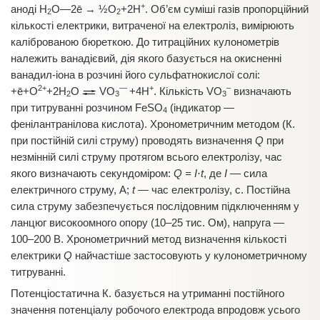
+
аноді Н
О—2ē → ½О
+2Н
. Об’єм суміші газів пропорційний
2
2
кількості електрики, витраченої на електроліз, вимірюють
каліброваною бюреткою. До титраційних кулонометрів
належить ванадієвий, дія якого базується на окисненні
ванадил-іона в розчині його сульфатнокислої солі:
2+
—
+
–
+ē+O
+2H
O
VO
+4H
. Кількість VO
визначають
2
3
3
при титруванні розчином FeSO
(індикатор —
4
фенілантранілова кислота). Хронометричним методом (К.
при постійній силі струму) проводять визначення
Q
при
незмінній силі струму протягом всього електролізу, час
якого визначають секундоміром:
Q = І·t
, де
І
— сила
електричного струму, А;
t
— час електролізу, с. Постійна
сила струму забезпечується послідовним підключенням у
ланцюг високоомного опору (10–25 тис. Ом), напруга —
100–200 В. Хронометричний метод визначення кількості
електрики
Q
найчастіше застосовують у кулонометричному
титруванні.
Потенціостатична К. базується на утриманні постійного
значення потенціалу робочого електрода впродовж усього