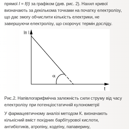
прямої
I = f(t)
за графіком (див. рис. 2). Нахил кривої
визначають за декількома точками на початку електролізу,
що дає змогу обчислити кількість електрики, не
завершуючи електролізу, що скорочує термін досліду.
Рис.2. Напівлогарифмічна залежність сили струму від часу
електролізу при потенціостатичній кулонометрії
У фармацевтичному аналізі методом К. визначають
кількісний вміст похідних барбітурової кислоти,
антибіотиків, атропіну, кодеїну, папаверину,