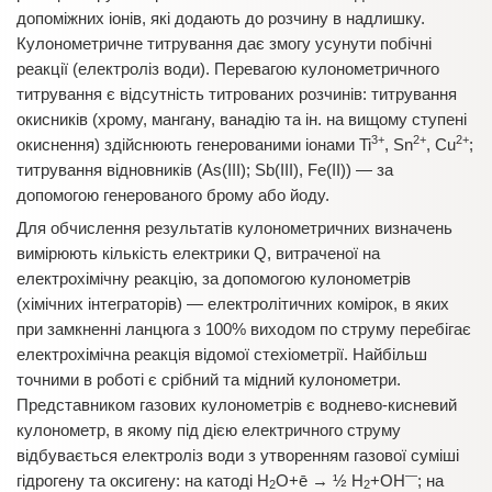
допоміжних іонів, які додають до розчину в надлишку.
Кулонометричне титрування дає змогу усунути побічні
реакції (електроліз води). Перевагою кулонометричного
титрування є відсутність титрованих розчинів: титрування
окисників (хрому, мангану, ванадію та ін. на вищому ступені
3+
2+
2+
окиснення) здійснюють генерованими іонами Ti
, Sn
, Cu
;
титрування відновників (As(III); Sb(III), Fe(II)) — за
допомогою генерованого брому або йоду.
Для обчислення результатів кулонометричних визначень
вимірюють кількість електрики Q, витраченої на
електрохімічну реакцію, за допомогою кулонометрів
(хімічних інтеграторів) — електролітичних комірок, в яких
при замкненні ланцюга з 100% виходом по струму перебігає
електрохімічна реакція відомої стехіометрії. Найбільш
точними в роботі є срібний та мідний кулонометри.
Представником газових кулонометрів є воднево-кисневий
кулонометр, в якому під дією електричного струму
відбувається електроліз води з утворенням газової суміші
—
гідрогену та оксигену: на катоді Н
О+ē → ½ Н
+ОН
; на
2
2