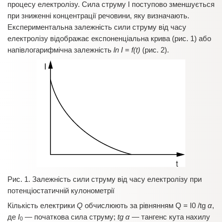
процесу електролізу. Сила струму І поступово зменшується
при зниженні концентрації речовини, яку визначають.
Експериментальна залежність сили струму від часу
електролізу відображає експоненціальна крива (рис. 1) або
напівлогарифмічна залежність
ln I = f(t)
(рис. 2).
Рис. 1. Залежність сили струму від часу електролізу при
потенціостатичній кулонометрії
Кількість електрики
Q
обчислюють за рівнянням Q = I0 /tg
α
,
де
I
— початкова сила струму;
tg α
— тангенс кута нахилу
0