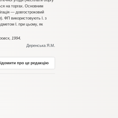
течної угоди (несплати боргу
ься на торгах. Основним
лігація — довгостроковий
). ФП використовують І. з
дметом І. при цьому, як
овск, 1994.
Деренська Я.М.
відомити про це редакцію