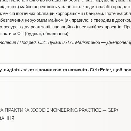
 заставлене майно до погашення боргу. У разі порушень умов іпо
 відсотків) майно переходить у власність кредитора або продаєт
 емісія іпотечних облігацій корпораціями і банками. Іпотечна об
забезпечення нерухомим майном (як правило, з твердим відсотком
есурсів для реалізації інноваційно-інвестиційних проектів. Пре
і активи ФП (будівлі, обладнання).
лопедия / Под ред. С.И. Лукаш и Л.А. Малютиной — Днепропетр
 виділіть текст з помилкою та натисніть Ctrl+Enter, щоб по
 ПРАКТИКА (GOOD ENGINEERING PRACTICE — GЕP)
ВАННЯ