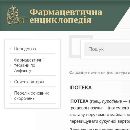
Фармацевтична
енциклопедія
Передмова
Фармацевтичні
терміни по
Алфавіту
Фармацевтична енциклопедія
Список авторів
ІПОТЕКА
Перелік основних
скорочень
ІПОТЕКА
(грец.
hypotheke
— з
грошової позики — іпотечного
заставу нерухомого майна з м
перевищувати сукупної вартос