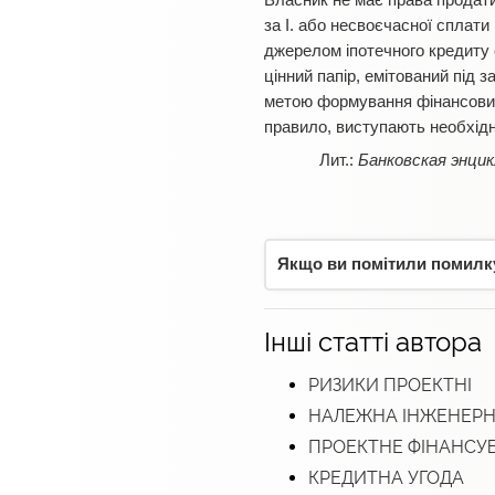
Власник не має права продати
за І. або несвоєчасної сплати
джерелом іпотечного кредиту є
цінний папір, емітований під 
метою формування фінансових р
правило, виступають необхідн
Банковская энцик
Якщо ви помітили помилку,
Інші статті автора
РИЗИКИ ПРОЕКТНІ
НАЛЕЖНА ІНЖЕНЕРНА
ПРОЕКТНЕ ФІНАНСУ
КРЕДИТНА УГОДА