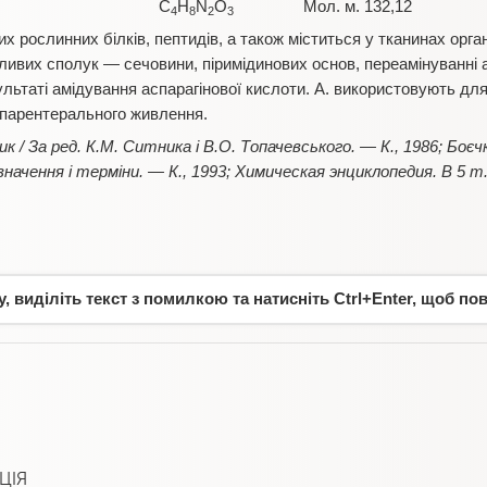
C
H
N
O
Мол. м. 132,12
4
8
2
3
х рослинних білків, пептидів, а також міститься у тканинах орган
жливих сполук — сечовини, піримідинових основ, переамінуванні 
ультаті амідування аспарагінової кислоти. А. використовують для
 парентерального живлення.
ик / За ред. К.М. Ситника і В.О. Топачевського. — К., 1986; Боєч
значення і терміни. — К., 1993; Химическая энциклопедия. В 5 т. 
 виділіть текст з помилкою та натисніть Ctrl+Enter, щоб по
ЦІЯ