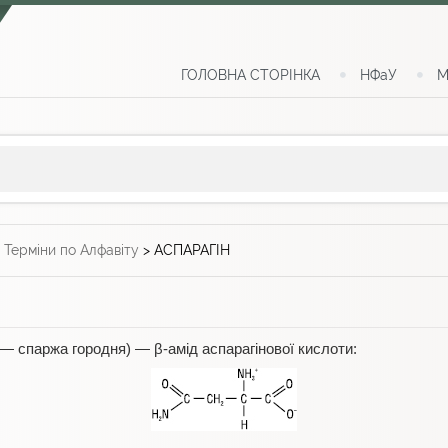
ГОЛОВНА СТОРІНКА
НФаУ
М
>
Терміни по Алфавіту
>
АСПАРАГІН
— спаржа городня) — β-амід аспарагінової кислоти: