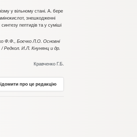
ізму у вільному стані. А. бере
амінокислот, знешкодженні
 синтезу пептидів та у суміші
ко Ф.Ф., Боєчко Л.О. Основні
/ Редкол. И.Л. Кнунянц и др.
Кравченко Г.Б.
відомити про це редакцію