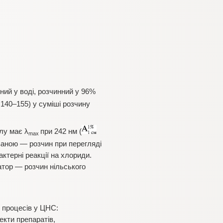
ний у воді, розчинний у 96%
140–155) у суміші розчину
лу має λ
при 242 нм (
max
ваною — розчин при перегляді
ктерні реакції на хлориди.
атор — розчин нільського
 процесів у ЦНС:
екти препаратів,