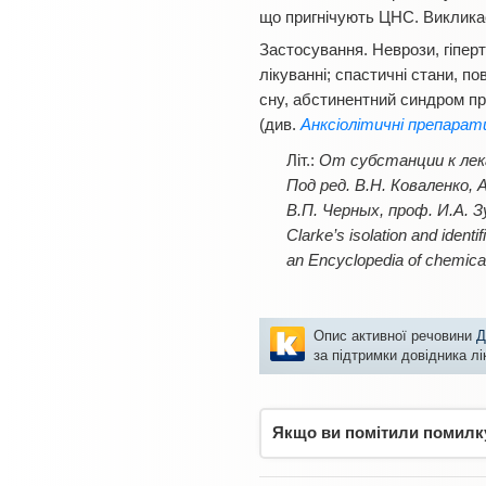
що пригнічують ЦНС. Виклика
Застосування. Неврози, гіпер
лікуванні; спастичні стани, п
сну, абстинентний синдром пр
(див.
Анксіолітичні препарат
Літ.:
От субстанции к лека
Под ред. В.Н. Коваленко,
В.П. Черных, проф. И.А. 
Clarke’s isolation and iden
an Encyclopedia of chemicals
Опис активної речовини
Д
за підтримки довідника л
Якщо ви помітили помилку,