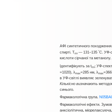
АФІ синтетичного походження.
°
спирті. T
— 131–135
С. УФ-с
пл
кислоти сірчаної та метанолу
Ідентифікують за t
; УФ-спек
пл
=1020), λ
=285 нм, λ
=366
max
max
в УФ-світлі виявляє зеленуват
Кількісно визначають
методом
синього.
Фармакологічна група.
N05BA
Фармакологічні ефекти. Зумо
анксіолітична, міорелаксуюча