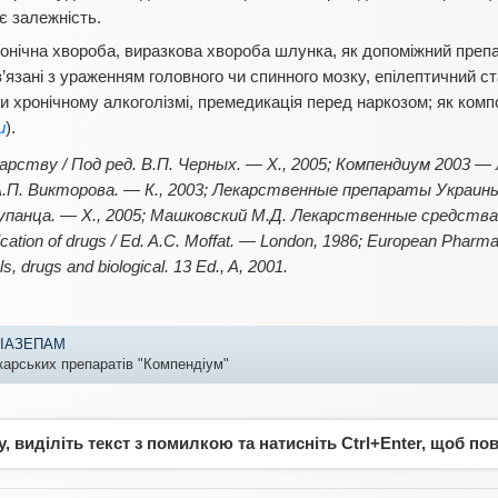
є залежність.
тонічна хвороба, виразкова хвороба шлунка, як допоміжний преп
ов’язані з ураженням головного чи спинного мозку, епілептичний 
и хронічному алкоголізмі, премедикація перед наркозом; як компо
и
).
рству / Под ред. В.П. Черных. — Х., 2005; Компендиум 2003 
 А.П. Викторова. — К., 2003; Лекарственные препараты Украины
Зупанца. — Х., 2005; Машковский М.Д. Лекарственные средства. 
tification of drugs / Ed. A.C. Moffat. — London, 1986; European Phar
, drugs and biological. 13 Ed., A, 2001.
ІАЗЕПАМ
ікарських препаратів "Компендіум"
 виділіть текст з помилкою та натисніть Ctrl+Enter, щоб по