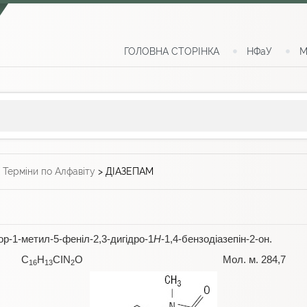
ГОЛОВНА СТОРІНКА
НФаУ
М
>
Терміни по Алфавіту
>
ДІАЗЕПАМ
р-1-метил-5-феніл-2,3-дигідро-1
Н
-1,4-бензодіазепін-2-он.
C
H
CIN
O Мол. м. 284,7
16
13
2