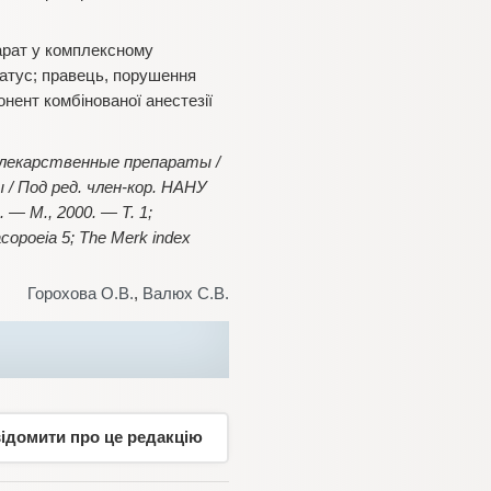
арат у комплексному
статус; правець, порушення
нент комбінованої анестезії
— лекарственные препараты /
 / Под ред. член-кор. НАНУ
— М., 2000. — Т. 1;
macopoeia 5; The Merk index
Горохова О.В.
,
Валюх С.В.
відомити про це редакцію