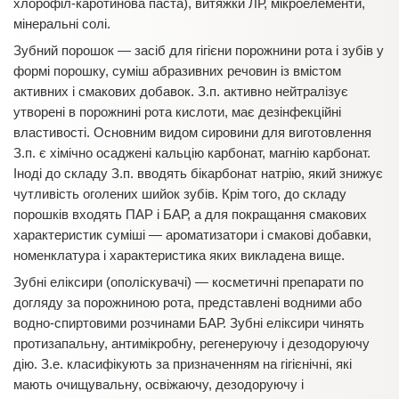
хлорофіл-каротинова паста), витяжки ЛР, мікроелементи,
мінеральні солі.
Зубний порошок — засіб для гігієни порожнини рота і зубів у
формі порошку, суміш абразивних речовин із вмістом
активних і смакових добавок. З.п. активно нейтралізує
утворені в порожнині рота кислоти, має дезінфекційні
властивості. Основним видом сировини для виготовлення
З.п. є хімічно осаджені кальцію карбонат, магнію карбонат.
Іноді до складу З.п. вводять бікарбонат натрію, який знижує
чутливість оголених шийок зубів. Крім того, до складу
порошків входять ПАР і БАР, а для покращання смакових
характеристик суміші — ароматизатори і смакові добавки,
номенклатура і характеристика яких викладена вище.
Зубні еліксири (ополіскувачі) — косметичні препарати по
догляду за порожниною рота, представлені водними або
водно-спиртовими розчинами БАР. Зубні еліксири чинять
протизапальну, антимікробну, регенеруючу і дезодоруючу
дію. З.е. класифікують за призначенням на гігієнічні, які
мають очищувальну, освіжаючу, дезодоруючу і