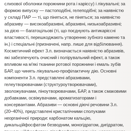
слизової оболонки порожнини рота і карієсу) і лікувальні; за
формою випуску — пастоподібні, гелеподібні; за наявністю
у складі ПАР — ті, що піняться, не піняться; за наявністю
абразиву — високоабразивні, абразивні, низькоабразивні;
за дією — багатоцільові (ті, що поєднують антикарієсні
властивості, перешкоджають утворенню зубного каменю та
ін.) і спеціальні (призначені, напр. лише для відбілювання).
Косметичний ефект З.п. визначається наявністю абразивів,
які забезпечують очисний і полірувальний ефект, а також
впливом на м’які тканини ротової порожнини і емаль зубів
БАР, що чинять лікувально-профілактичну дію. Основні
компоненти З.п. представлені абразивами,
гелеутворювачами (структуроутворювачами),
зволожувачами, піноутворювачами, БАР, а також смаковими
добавками, освіжувачами, ароматизаторами і
консервантами. Абразиви — основні діючі речовини З.п.
(20–40%), представлені кристалічними сполуками
неорганічної природи: карбонатом кальцію,
дикальційфосфатом безводним, моногідратом, дигідратом,