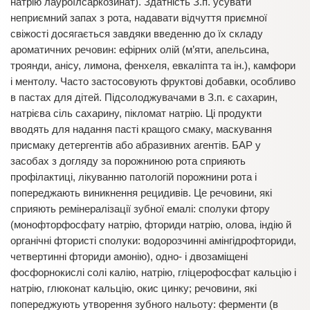
натрію лауроїлсаркозинат). Здатність З.п. усувати
неприємний запах з рота, надавати відчуття приємної
свіжості досягається завдяки введенню до їх складу
ароматичних речовин: ефірних олій (м’яти, апельсина,
троянди, анісу, лимона, фенхеля, евкаліпта та ін.), камфори
і ментолу. Часто застосовують фруктові добавки, особливо
в пастах для дітей. Підсолоджувачами в З.п. є сахарин,
натрієва сіль сахарину, пікломат натрію. Ці продукти
вводять для надання пасті кращого смаку, маскування
присмаку детергентів або абразивних агентів. БАР у
засобах з догляду за порожниною рота сприяють
профілактиці, лікуванню патологій порожнини рота і
попереджають виникнення рецидивів. Це речовини, які
сприяють ремінералізації зубної емалі: сполуки фтору
(монофторфосфату натрію, фториди натрію, олова, індію й
органічні фтористі сполуки: водорозчинні амінгідрофториди,
четвертинні фториди амонію), одно- і двозаміщені
фосфорнокислі солі калію, натрію, гліцерофосфат кальцію і
натрію, глюконат кальцію, окис цинку; речовини, які
попереджують утворення зубного нальоту: ферменти (в