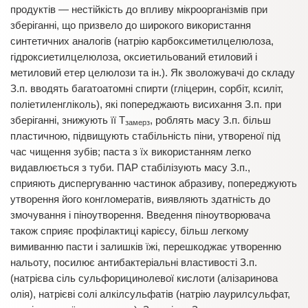
продуктів — нестійкість до впливу мікроорганізмів при
зберіганні, що призвело до широкого використання
синтетичних аналогів (натрію карбоксиметилцелюлоза,
гідроксиетилцелюлоза, оксиетильований етиловий і
метиловий етер целюлози та ін.). Як зволожувачі до складу
З.п. вводять багатоатомні спирти (гліцерин, сорбіт, ксиліт,
поліетиленгліколь), які попереджають висихання З.п. при
зберіганні, знижують її Т
, роблять масу З.п. більш
замерз
пластичною, підвищують стабільність піни, утвореної під
час чищення зубів; паста з їх використанням легко
видавлюється з туби. ПАР стабілізують масу З.п.,
сприяють диспергуванню частинок абразиву, попереджують
утворення його конгломератів, виявляють здатність до
змочування і піноутворення. Введення піноутворювача
також сприяє профілактиці карієсу, більш легкому
вимиванню пасти і залишків їжі, перешкоджає утворенню
нальоту, посилює антибактеріальні властивості З.п.
(натрієва сіль сульфорицинолевої кислоти (алізаринова
олія), натрієві солі алкілсульфатів (натрію лаурилсульфат,