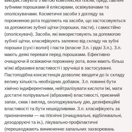
використовують з метою комплексної гігієни, представлені
зубними порошками й еліксирами, освіжувачами та
ополіскувачами. Косметичні засоби з догляду за
порожниною рота поділяють на засоби, що застосовуються
за допомогою зубної щітки (порошки, пасти), і самостійно
(ополіскувачі). Засоби, які використовують за допомогою
зубної щітки, класифікують залежно від складу на зубні
порошки (сухі і вологі) і пасти (власне З.п. і рідкі З.п.). З.п.
мають деякі переваги перед порошками. Ефективно
очищуючи й освіжаючи порожнину рота, вони мають більш
м’які абразивні властивості і зручніші в застосуванні.
Пастоподібна консистенція дозволяє вводити до їх складу
велику кількість необхідних добавок. З.п. повинні бути
хімічно індиферентними, нейтралізувати кислоти їжі, мати
достатні полірувальні (абразивні) властивості, приємний
запах, смак і вигляд, охолоджувальну дію, дезінфекційні
властивості та бути нешкідливими. З.п. класифікують за
призначенням — на гігієнічні (очищувальні, відбілювальні,
дезодоруючі та ін.), лікувально-профілактичні
(перешкоджають виникненню запальних захворювань