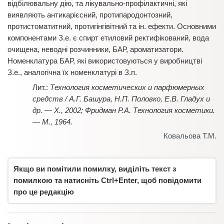
відбілювальну дію, та лікувально-профілактичні, які
виявляють антикарієсний, протипародонтозний,
протистоматитний, протигінгівітний та ін. ефекти. Основними
компонентами З.е. є спирт етиловий ректифікований, вода
очищена, неводні розчинники, БАР, ароматизатори.
Номенклатура БАР, які використовуються у виробництві
З.е., аналогічна їх номенклатурі в З.п.
Технология косметических и парфюмерных
средств / А.Г. Башура, Н.П. Половко, Е.В. Гладух и
др. — Х., 2002; Фридман Р.А. Технология косметики.
— М., 1964.
Ковальова Т.М.
Якщо ви помітили помилку, виділіть текст з
помилкою та натисніть Ctrl+Enter, щоб повідомити
про це редакцію