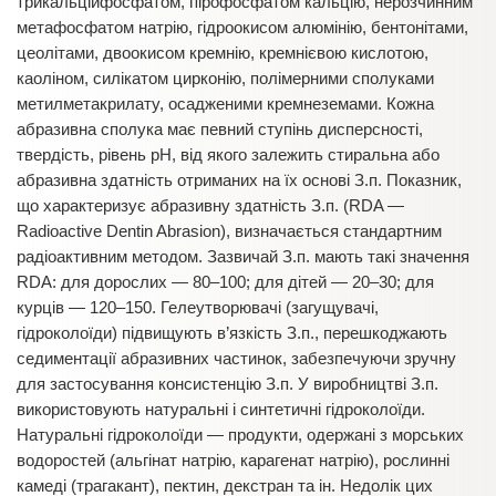
трикальційфосфатом, пірофосфатом кальцію, нерозчинним
метафосфатом натрію, гідроокисом алюмінію, бентонітами,
цеолітами, двоокисом кремнію, кремнієвою кислотою,
каоліном, силікатом цирконію, полімерними сполуками
метилметакрилату, осадженими кремнеземами. Кожна
абразивна сполука має певний ступінь дисперсності,
твердість, рівень рН, від якого залежить стиральна або
абразивна здатність отриманих на їх основі З.п. Показник,
що характеризує абразивну здатність З.п. (RDA —
Radioactive Dentin Abrasion), визначається стандартним
радіоактивним методом. Зазвичай З.п. мають такі значення
RDA: для дорослих — 80–100; для дітей — 20–30; для
курців — 120–150. Гелеутворювачі (загущувачі,
гідроколоїди) підвищують в’язкість З.п., перешкоджають
седиментації абразивних частинок, забезпечуючи зручну
для застосування консистенцію З.п. У виробництві З.п.
використовують натуральні і синтетичні гідроколоїди.
Натуральні гідроколоїди — продукти, одержані з морських
водоростей (альгінат натрію, карагенат натрію), рослинні
камеді (трагакант), пектин, декстран та ін. Недолік цих