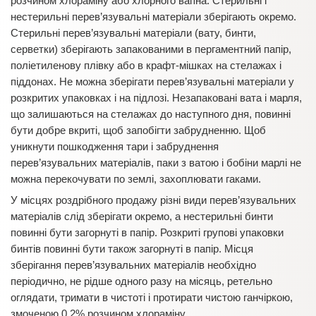
розчином хлораміну або хлорного вапна. Стерильні і
нестерильні перев’язувальні матеріали зберігають окремо.
Стерильні перев’язувальні матеріали (вату, бинти,
серветки) зберігають запакованими в пергаментний папір,
поліетиленову плівку або в крафт-мішках на стелажах і
піддонах. Не можна зберігати перев’язувальні матеріали у
розкритих упаковках і на підлозі. Незапаковані вата і марля,
що залишаються на стелажах до наступного дня, повинні
бути добре вкриті, щоб запобігти забрудненню. Щоб
уникнути пошкодження тари і забруднення
перев’язувальних матеріалів, паки з ватою і бобіни марлі не
можна перекочувати по землі, захоплювати гаками.
У місцях роздрібного продажу різні види перев’язувальних
матеріалів слід зберігати окремо, а нестерильні бинти
повинні бути загорнуті в папір. Розкриті групові упаковки
бинтів повинні бути також загорнуті в папір. Місця
зберігання перев’язувальних матеріалів необхідно
періодично, не рідше одного разу на місяць, ретельно
оглядати, тримати в чистоті і протирати чистою ганчіркою,
змоченою 0,2% розчином хлораміну.