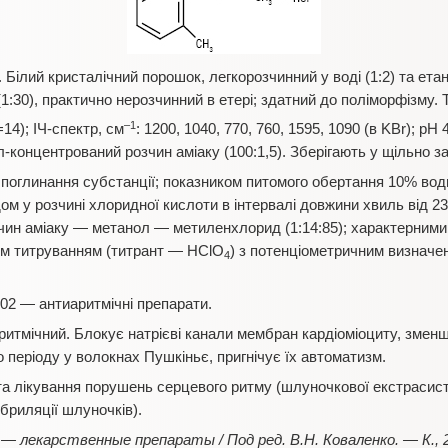
Білий кристалічний порошок, легкорозчинний у воді (1:2) та етано
:30), практично нерозчинний в етері; здатний до поліморфізму. 
–1
=14); ІЧ-спектр, см
: 1200, 1040, 770, 760, 1595, 1090 (в KBr); рН
л-концентрований розчин аміаку (100:1,5). Зберігають у щільно з
 поглинання субстанції; показником питомого обертання 10% вод
 у розчині хлоридної кислоти в інтервалі довжини хвиль від 2
чин аміаку — метанол — метиленхлорид (1:14:85); характерними
им титруванням (титрант — HClO
) з потенціометричним визначен
4
02 — антиаритмічні препарати.
ритмічний. Блокує натрієві канали мембран кардіоміоциту, зменш
 періоду у волокнах Пушкіньє, пригнічує їх автоматизм.
а лікування порушень серцевого ритму (шлуночкової екстрасистол
ібриляції шлуночків).
— лекарственные препараты / Под ред. В.Н. Коваленко. — К.,