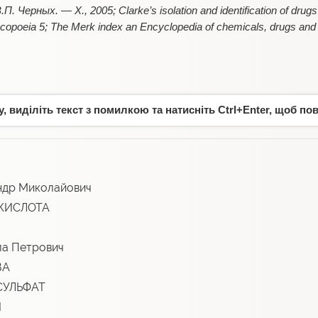
. Черных. — Х., 2005; Clarke’s isolation and identification of drugs
poeia 5; The Merk index an Encyclopedia of chemicals, drugs and b
 виділіть текст з помилкою та натисніть Ctrl+Enter, щоб по
др Миколайович
 КИСЛОТА
а Петрович
ВА
СУЛЬФАТ
И