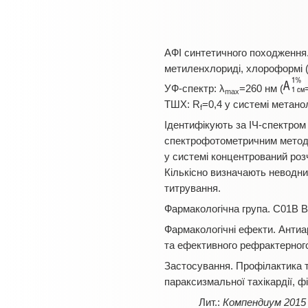
АФІ синтетичного походження. 
метиленхлориді, хлороформі (1
УФ-спектр: λ
=260 нм (
max
ТШХ: R
=0,4 у системі метано
f
Ідентифікують за ІЧ-спектром
спектрофотометричним методом
у системі концентрований роз
Кількісно визначають неводн
титрування.
Фармакологічна група. С01В В
Фармакологічні ефекти. Антиа
та ефективного рефрактерного
Застосування. Профілактика т
параксизмальної тахікардії, ф
Компендиум 2015 