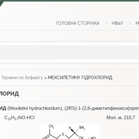
ГОЛОВНА СТОРІНКА
НФаУ
М
>
Терміни по Алфавіту
>
МЕКСИЛЕТИНУ ГІДРОХЛОРИД
ХЛОРИД
РИД
(Mexiletini hydrochloridum), (2RS)-1-(2,6-диметилфенокси)про
C
H
NO·НCl Мол. м. 215,7
11
17