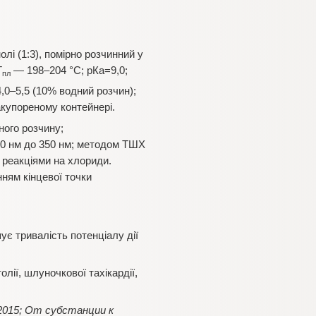
лі (1:3), помірно розчинний у
Т
— 198–204 °С; рКа=9,0;
пл
 4,0–5,5 (10% водний розчин);
акупореному контейнері.
ного розчину;
30 нм до 350 нм; методом ТШХ
 реакціями на хлориди.
ням кінцевої точки
ує тривалість потенціалу дії
ії, шлуночкової тахікардії,
 2015; От субстанции к