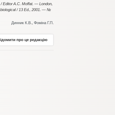
 / Editor A.C. Moffat. — London,
iological / 13 Ed., 2001. — №
Динник К.В.
,
Фоміна Г.П.
відомити про це редакцію