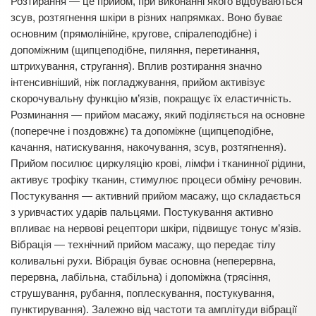
Розтирання — це прийом, при виконанні якого відбуваються
зсув, розтягнення шкіри в різних напрямках. Воно буває
основним (прямолінійне, кругове, спіралеподібне) і
допоміжним (щипцеподібне, пиляння, перетинання,
штрихування, стругання). Вплив розтирання значно
інтенсивніший, ніж погладжування, прийом активізує
скорочувальну функцію м’язів, покращує їх еластичність.
Розминання — прийом масажу, який поділяється на основне
(поперечне і поздовжнє) та допоміжне (щипцеподібне,
качання, натискування, накочування, зсув, розтягнення).
Прийом посилює циркуляцію крові, лімфи і тканинної рідини,
активує трофіку тканин, стимулює процеси обміну речовин.
Постукування — активний прийом масажу, що складається
з уривчастих ударів пальцями. Постукування активно
впливає на нервові рецептори шкіри, підвищує тонус м’язів.
Вібрація — технічний прийом масажу, що передає тілу
коливальні рухи. Вібрація буває основна (неперервна,
перервна, лабільна, стабільна) і допоміжна (трясіння,
струшування, рубання, поплескування, постукування,
пунктирування). Залежно від частоти та амплітуди вібрації