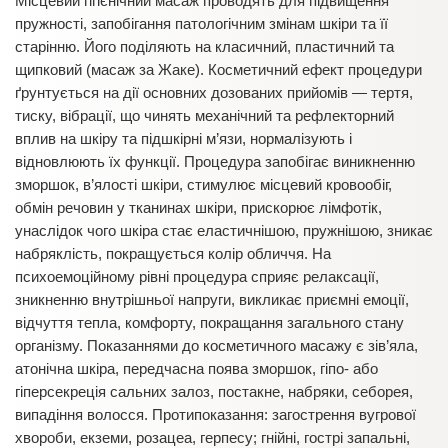
Місцевий гігієнічний масаж проводять для підвищення
пружності, запобігання патологічним змінам шкіри та її
старінню. Його поділяють на класичний, пластичний та
щипковий (масаж за Жаке). Косметичний ефект процедури
ґрунтується на дії основних дозованих прийомів — тертя,
тиску, вібрації, що чинять механічний та рефлекторний
вплив на шкіру та підшкірні м’язи, нормалізують і
відновлюють їх функції. Процедура запобігає виникненню
зморшок, в’ялості шкіри, стимулює місцевий кровообіг,
обмін речовин у тканинах шкіри, прискорює лімфотік,
унаслідок чого шкіра стає еластичнішою, пружнішою, зникає
набряклість, покращується колір обличчя. На
психоемоційному рівні процедура сприяє релаксації,
зникненню внутрішньої напруги, викликає приємні емоції,
відчуття тепла, комфорту, покращання загального стану
організму. Показаннями до косметичного масажу є зів’яла,
атонічна шкіра, передчасна поява зморшок, гіпо- або
гіперсекреція сальних залоз, постакне, набряки, себорея,
випадіння волосся. Протипоказання: загострення вугрової
хвороби, екземи, розацеа, герпесу; гнійні, гострі запальні,