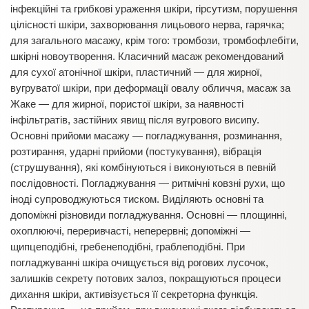
інфекційні та грибкові ураження шкіри, гірсутизм, порушення
цілісності шкіри, захворювання лицьового нерва, гарячка;
для загального масажу, крім того: тромбози, тромбофлебіти,
шкірні новоутворення. Класичний масаж рекомендований
для сухої атонічної шкіри, пластичний — для жирної,
вугруватої шкіри, при деформації овалу обличчя, масаж за
Жаке — для жирної, пористої шкіри, за наявності
інфільтратів, застійних явищ після вугрового висипу.
Основні прийоми масажу — погладжування, розминання,
розтирання, ударні прийоми (постукування), вібрація
(струшування), які комбінуються і виконуються в певній
послідовності. Погладжування — ритмічні ковзні рухи, що
іноді супроводжуються тиском. Виділяють основні та
допоміжні різновиди погладжування. Основні — площинні,
охоплюючі, переривчасті, неперервні; допоміжні —
щипцеподібні, гребенеподібні, граблеподібні. При
погладжуванні шкіра очищується від рогових лусочок,
залишків секрету потових залоз, покращуються процеси
дихання шкіри, активізується її секреторна функція.