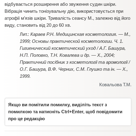
відбувається розширення або звуження судин шкіри.
Вібрація чинить тонізувальну дію, використовується при
атрофії м’язів шкіри. Тривалість сеансу М., залежно від його
виду, становить від 20 до 60 хв.
Караев Р.Н. Медицинская косметология. — М.,
1999; Основы практической косметологии. Ч. 1.
Гигиенический косметический уход / А.Г. Башура,
Н.П. Половко, Т.Н. Ковалева и др. — Х., 2004;
Практичний посібник з косметології та аромології /
О.Г. Башура, В.Ф. Черних, С.М. Глушко та ін. — Х.,
1999.
Ковальова Т.М.
Якщо ви помітили помилку, виділіть текст з
помилкою та натисніть Ctrl+Enter, щоб повідомити
про це редакцію