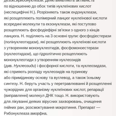
дезоксирибонуклеази. Деякі виявляють активність
по відношенню до обох типів нуклеїнових кислот
(неспецифічні Н.). Розрізняють також ендонуклеази,
які розщеплюють полі­мерний ланцюг нуклеїнової кислоти
всередині молекули та екзонуклеази, які поступово
розщеплюють фосфодіефірні зв’язки з одного з кінців
ланцюга. Н. поділяють на 3 основні групи: фосфодіестерази
(полінуклеотидази), які розщеплюють нуклеїнові кисло­ти
з утворенням мононуклеотидів, фосфомоноестерази
(нуклеотидази), що гідролітично розщеплюють
мононуклеотиди з утво­ренням нуклеозидів
(див.
Нуклеозиди
) і фосфорної кислоти, та нуклеозидази,
які сприяють розпаду нуклеозидів на пуринову
або піримідинову основу та вуглевод, а також їхньому
синтезу. Н. беруть участь у перетравлюванні й розщеп­ленні
чужорідних для організму нуклеїнових кислот, репарації
(виправленні) молекул ДНК тощо. Н. використовують
для лікуванні деяких вірусних захворювань, очищення
гнійних ран, розсмоктування мокротиння. Препарат —
Рибонуклеаза аморфна.