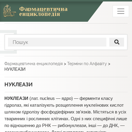
Фармацевтична
енциклопедія
Фармацевтична енциклопедія
>
Терміни по Алфавіту
>
НУКЛЕАЗИ
НУКЛЕАЗИ
НУКЛЕАЗИ
(лат. nucleus — ядро) — ферменти класу
гідролаз, які каталізують розщеплення нуклеїнових кислот
шляхом гідролізу фосфодіефірних зв’язків. Містяться в усіх
тва­ринних і рослинних клітинах. Одні з них специ­фічні лише
по відношенню до РНК — рибонуклеази, інші — до ДНК, —