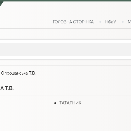
ГОЛОВНА СТОРІНКА
НФаУ
М
>
Опрошанська Т.В.
 Т.В.
ТАТАРНИК