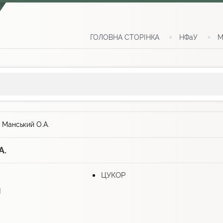
ГОЛОВНА СТОРІНКА
НФаУ
М
>
Манський О.А.
А.
ЦУКОР
І