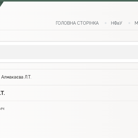
ГОЛОВНА СТОРІНКА
НФаУ
М
>
Алмакаєва Л.Т.
Т.
ич