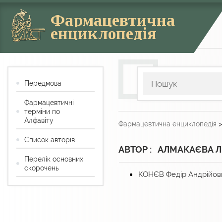
Фармацевтична
енциклопедія
Передмова
Фармацевтичні
терміни по
Алфавіту
Фармацевтична енциклопедія
Список авторів
АВТОР : АЛМАКАЄВА Л.
Перелік основних
скорочень
КОНЄВ Федір Андрійов