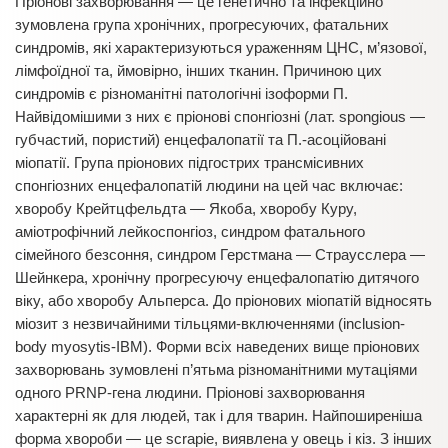
Пріонові захворювання — це генетично та інфекційно
зумовлена група хронічних, прогресуючих, фатальних
синдромів, які характеризуються ураженням ЦНС, м’язової,
лімфоїдної та, ймовірно, інших тканин. Причиною цих
синдромів є різноманітні патологічні ізоформи П.
Найвідомішими з них є пріонові спонгіозні (лат. spongious —
губчастий, пористий) енцефалопатії та П.-асоційовані
міопатії. Група пріонових підгострих трансмісивних
спонгіозних енцефалопатій людини на цей час включає:
хворобу Крейтцфельдта — Якоба, хворобу Куру,
аміотрофічний лейкоспонгіоз, синдром фатального
сімейного безсоння, синдром Герстмана — Страусслера —
Шейнкера, хронічну прогресуючу енцефалопатію дитячого
віку, або хворобу Альперса. До пріонових міопатій відносять
міозит з незвичайними тільцями-включеннями (inclusion-
body myosytis-IBM). Форми всіх наведених вище пріонових
захворювань зумовлені п’ятьма різноманітними мутаціями
одного PRNP-гена людини. Пріонові захворювання
характерні як для людей, так і для тварин. Найпоширеніша
форма хвороби — це scrapie, виявлена у овець і кіз. З інших