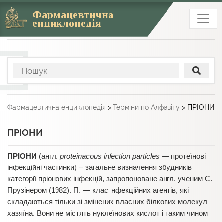
Фармацевтична
енциклопедія
Фармацевтична енциклопедія
>
Терміни по Алфавіту
>
ПРІОНИ
ПРІОНИ
ПРІОНИ
(англ.
proteinacous infection particles
— протеїнові
інфекційні частинки) − загальне визначення збудників
категорії пріонових інфекцій, запропоноване англ. ученим С.
Прузінером (1982). П. — клас інфекційних агентів, які
складаються тільки зі змінених власних білкових молекул
хазяїна. Вони не містять нуклеїнових кислот і таким чином