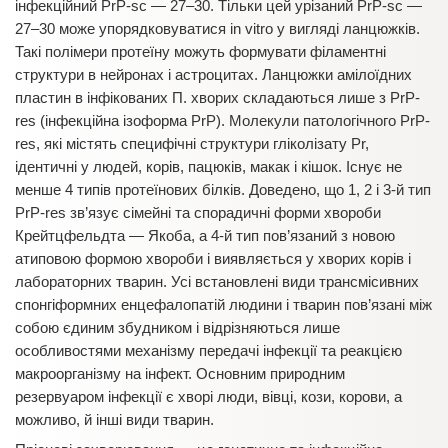
інфекційний PrP-sc — 27–30. Тільки цей урізаний PrP-sc —
27–30 може упорядковуватися in vitro у вигляді ланцюжків.
Такі полімери протеїну можуть формувати філаментні
структури в нейронах і астроцитах. Ланцюжки амілоїдних
пластин в інфікованих П. хворих складаються лише з PrP-
res (інфекційна ізоформа PrP). Молекули патологічного PrP-
res, які містять специфічні структури гліколізату Pr,
ідентичні у людей, корів, пацюків, макак і кішок. Існує не
менше 4 типів протеїнових білків. Доведено, що 1, 2 і 3-й тип
PrP-res зв’язує сімейні та спорадичні форми хвороби
Крейтцфельдта — Якоба, а 4-й тип пов’язаний з новою
атиповою формою хвороби і виявляється у хворих корів і
лабораторних тварин. Усі встановлені види трансмісивних
спонгіформних енцефалопатій людини і тварин пов’язані між
собою єдиним збудником і відрізняються лише
особливостями механізму передачі інфекції та реакцією
макроорганізму на інфект. Основним природним
резервуаром інфекції є хворі люди, вівці, кози, корови, а
можливо, й інші види тварин.