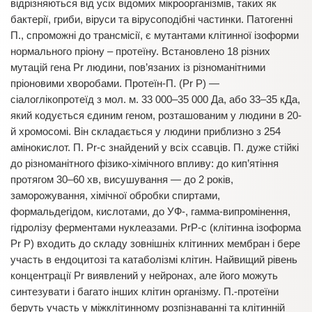
відрізняються від усіх відомих мікроорганізмів, таких як
бактерії, гриби, віруси та вірусоподібні частинки. Патогенні
П., спроможні до трансмісії, є мутантами клітинної ізоформи
нормального пріону – протеїну. Встановлено 18 різних
мутацій гена Pr людини, пов’язаних із різноманітними
пріоновими хворобами. Протеїн-П. (Pr P) —
сіалоглікопротеїд з мол. м. 33 000–35 000 Да, або 33–35 кДа,
який кодується єдиним геном, розташованим у людини в 20-
й хромосомі. Він складається у людини приблизно з 254
амінокислот. П. Pr-c знайдений у всіх ссавців. П. дуже стійкі
до різноманітного фізико-хімічного впливу: до кип’ятіння
протягом 30–60 хв, висушування — до 2 років,
заморожування, хімічної обробки спиртами,
формальдегідом, кислотами, до УФ-, гамма-випромінення,
гідролізу ферментами нуклеазами. PrP-c (клітинна ізоформа
Pr P) входить до складу зовнішніх клітинних мембран і бере
участь в ендоцитозі та катаболізмі клітин. Найвищий рівень
концентрації Pr виявлений у нейронах, але його можуть
синтезувати і багато інших клітин організму. П.-протеїни
беруть участь у міжклітинному розпізнаванні та клітинній