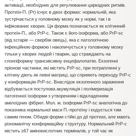
активації, необхідних для регулювання циркадних ритмів.
Протеїн-П. (Pr) існує в двох формах: нормальній, яка
зустрічається у головному мозку як у нормі, так і в
інфікованих хворих. Ця форма позначається як клітинний
протеїн-П., або PrP-c. Також є його ізоформа, або PrP-sc
(від scrapie — свербіж овець), яка є патологічною
інфекційною формою і накопичується у головному мозку
тільки у хворих людей і тварин, що страждають на
спонгіформну трансмісивну енцефалопатію. Екзогенні
пріонові частинки, які містять PrP-sc, при потраплянні у
клітину діють як певні матриці, що сприяють переходу PrP-c
у конформацію PrP-sc. Внаслідок екзогенного зараження
відбувається поступова акумуляція і полімеризація
патогенної ізоформи з утворенням і відкладенням
амілоїдних фібрил. Мол. м. ізоформи PrP-sc аналогічна до
показника нормальної маси П.-протеїну і кодується тим
самим геном. Обидві форми стійкі до дії протеаз, але мають
різноманітну конформаційну структуру. Нормальний PrP-c
містить ≥67 амінокислотних терміналів, у той час як