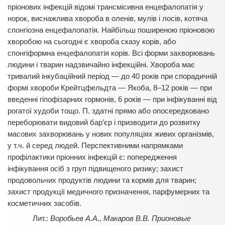
пріонових інфекцій відомі трансмісивна енцефалопатія у
норок, виснажлива хвороба в оленів, мулів і лосів, котяча
спонгіозна енцефалопатія. Найбільш поширеною пріоновою
хворобою на сьогодні є хвороба сказу корів, або
спонгіформна енцефалопатія корів. Всі форми захворювань
людини і тварин надзвичайно інфекційні. Хвороба має
тривалий інкубаційний період — до 40 років при спорадичній
формі хвороби Крейтцфельдта — Якоба, 8–12 років — при
введенні гіпофізарних гормонів, 6 років — при інфікуванні від
рогатої худоби тощо. П. здатні прямо або опосередковано
переборювати видовий бар’єр і призводити до розвитку
масових захворювань у нових популяціях живих організмів,
у т.ч. й серед людей. Перспективними напрямками
профілактики пріонних інфекцій є: попередження
інфікування осіб з груп підвищеного ризику; захист
продовольчих продуктів людини та кормів для тварин;
захист продукції медичного призначення, парфумерних та
косметичних засобів.
Воробьев А.А., Макаров В.В. Прионовые