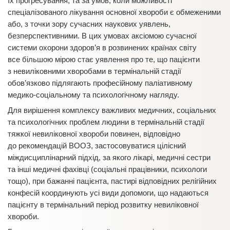
їх прогресування, та за умов, коли можливості
спеціалізованого лікування основної хвороби є обмеженими
або, з точки зору сучасних наукових уявлень,
безперспективними. В цих умовах аксіомою сучасної
системи охорони здоров’я в розвинених країнах світу
все більшою мірою стає уявлення про те, що пацієнти
з невиліковними хворобами в термінальній стадії
обов’язково підлягають професійному паліативному
медико-соціальному та психологічному нагляду.
Для вирішення комплексу важливих медичних, соціальних
та психологічних проблем людини в термінальній стадії
тяжкої невиліковної хвороби повинен, відповідно
до рекомендацій ВООЗ, застосовуватися цілісний
міждисциплінарний підхід, за якого лікарі, медичні сестри
та інші медичні фахівці (соціальні працівники, психологи
тощо), при бажанні пацієнта, пастирі відповідних релігійних
конфесій координують усі види допомоги, що надаються
пацієнту в термінальний період розвитку невиліковної
хвороби.