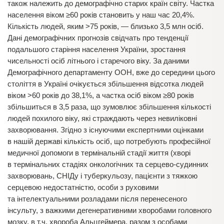
також належить до демографічно старих країн світу. Частка
населення віком ≥60 років становить у наш час 20,4%.
Кількість людей, яким >75 років, — близько 3,5 млн осіб.
Дані демографічних прогнозів свідчать про тенденції
подальшого старіння населення України, зростання
чисельності осіб літнього і старечого віку. За даними
Демографічного департаменту ООН, вже до середини цього
століття в Україні очікується збільшення відсотка людей
віком >60 років до 38,1%, а частка осіб віком ≥80 років
збільшиться в 3,5 раза, що зумовлює збільшення кількості
людей похилого віку, які страждають через невиліковні
захворювання. Згідно з існуючими експертними оцінками
в нашій державі кількість осіб, що потребують професійної
медичної допомоги в термінальній стадії життя (хворі
в термінальних стадіях онкологічних та серцево-судинних
захворювань, СНІДу і туберкульозу, пацієнти з тяжкою
серцевою недостатністю, особи з руховими
та інтелектуальними розладами після перенесеного
інсульту, з важкими дегенеративними хворобами головного
мозку, в т.ч. хвороба Альцгеймера, разом з особами