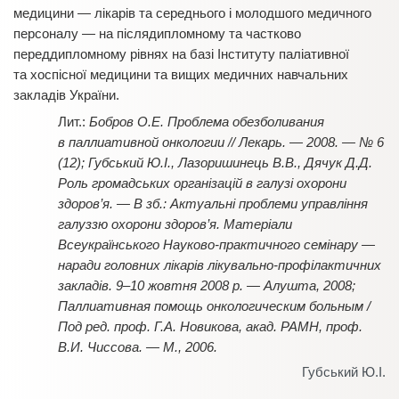
медицини — лікарів та середнього і молодшого медичного
персоналу — на післядипломному та частково
переддипломному рівнях на базі Інституту паліативної
та хоспісної медицини та вищих медичних навчальних
закладів України.
Бобров О.Е. Проблема обезболивания
в паллиативной онкологии // Лекарь. — 2008. — № 6
(12); Губський Ю.І., Лазоришинець В.В., Дячук Д.Д.
Роль громадських організацій в галузі охорони
здоров’я. — В зб.: Актуальні проблеми управління
галуззю охорони здоров’я. Матеріали
Всеукраїнського Науково-практичного семінару —
наради головних лікарів лікувально-профілактичних
закладів. 9–10 жовтня 2008 р. — Алушта, 2008;
Паллиативная помощь онкологическим больным /
Под ред. проф. Г.А. Новикова, акад. РАМН, проф.
В.И. Чиссова. — М., 2006.
Губський Ю.І.