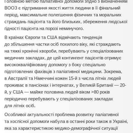
Головною метою паліативної допомоги згідно з визначенням
ВООЗ є підтримання якості життя людини в її фінальний
період, максимальне полегшення фізичних та моральних
страждань пацієнта та його близьких, збереження людської
гідності пацієнта на порозі неминучого.
В країнах Європи та США відмічають тенденція
до збільшення частки осіб похилого віку, які страждають
на тяжкі хронічні хвороби, перебувають у спеціалізованих
медичних закладах, де цей контингент пацієнтів отримує
висококваліфіковану допомогу з боку спеціально
підготовлених фахівців з паліативної медицини. Зокрема,
в Австралії та Німеччині кожен 15-й з числа літніх людей
проживає в пансіонах і інтернатах, у Великій Британії — 20-
й, у США — майже половина людей віком >80 років
періодично перебувають у спеціалізованих закладах
для літніх осіб
.
Особливої актуальності проблема розвитку паліативної
та хоспісної допомоги набула в останні роки також в Україні,
яка за характеристикою медико-демографічної ситуації