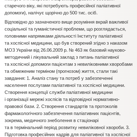
старечого віку, які потребують професійної паліативної
допомоги), налічує щорічно до 500 тис. осіб.
Відповідно до зазначеного вище розуміння вкрай важливої
соціальної та гуманістичної проблеми, що розглядається,
головними напрямками діяльності Інституту паліативної
та хоспісної медицини, що був створений згідно з наказом
МОЗ України від 26.06.2009 р. № 463 як базовий науково-
методичний і лікувальний заклад з питань паліативної
та хоспісної допомоги пацієнтам з невиліковними хворобами
та обмеженим терміном (прогнозом) життя, стали такі
завдання: 1. Аналіз стану та потреб у забезпеченні
населення послугами паліативної та хоспісної медицини.
Створення концепції служби паліативної медицини
і організації мережі хоспісів та відповідної нормативно-
правової бази. 2. Створення стандартів та протоколів
фармакологічного забезпечення паліативних пацієнтів,
зокрема, медичного знеболення в стаціонарі
та в термінальний період розвитку невиліковної хвороби. 3.
Підготовка професійних кадрів для паліативної та хоспісної