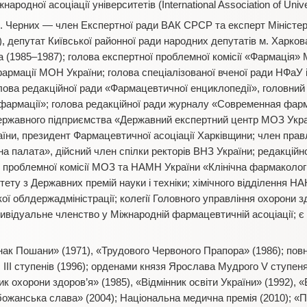
ародної асоціації університетів (International Association of Univ
. Черних — член Експертної ради ВАК СРСР та експерт Міністер
 депутат Київської районної ради народних депутатів м. Харкова
а (1985–1987); голова експертної проблемної комісії «Фармація»
фармації МОН України; голова спеціалізованої вченої ради НФаУ і
лова редакційної ради «Фармацевтичної енциклопедії», головний
фармації»; голова редакційної ради журналу «Современная фарм
ержавного підприємства «Державний експертний центр МОЗ Украї
їни, президент Фармацевтичної асоціації Харківщини; член правл
 палата», дійсний член спілки ректорів ВНЗ України; редакційної
проблемної комісії МОЗ та НАМН України «Клінічна фармакологія 
омітету з Державних премій науки і техніки; хімічного відділення Н
ої облдержадміністрації; колегії Головного управління охорони з
дивідуальне членство у Міжнародній фармацевтичній асоціації; є
ак Пошани» (1971), «Трудового Червоного Прапора» (1986); пов
0), III ступенів (1996); орденами князя Ярослава Мудрого V ступеня
к охорони здоров’я» (1985), «Відмінник освіти України» (1992), 
ожанська слава» (2004); Національна медична премія (2010); «