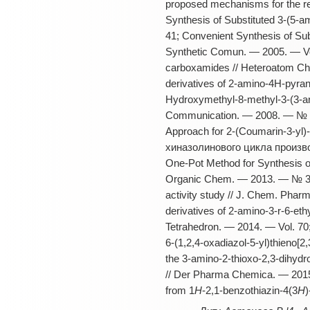
proposed mechanisms for the re
Synthesis of Substituted 3-(5-a
41; Convenient Synthesis of Sub
Synthetic Comun. — 2005. — Vol.
carboxamides // Heteroatom Chem
derivatives of 2-amino-4H-pyran
Hydroxymethyl-8-methyl-3-(3-aryl
Communication. — 2008. — № 21;
Approach for 2-(Coumarin-3-yl
хиназолинового цикла произво
One-Pot Method for Synthesis of
Organic Chem. — 2013. — № 3; Sy
activity study // J. Chem. Phar
derivatives of 2-amino-3-r-6-eth
Tetrahedron. — 2014. — Vol. 70; 
6-(1,2,4-oxadiazol-5-yl)thieno[2
the 3-amino-2-thioxo-2,3-dihydr
// Der Pharma Chemica. — 2015. 
from 1
H
-2,1-benzothiazin-4(3
H
)