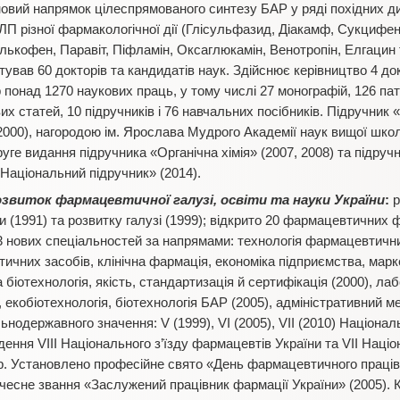
овий напрямок цілеспрямованого синтезу БАР у ряді похідних д
 ЛП різної фармакологічної дії (Глісульфазид, Діакамф, Сукцифе
лькофен, Паравіт, Піфламін, Оксаглюкамін, Венотропін, Елгацин т
готував 60 докторів та кандидатів наук. Здійснює керівництво 4 д
р понад 1270 наукових праць, у тому числі 27 монографій, 126 пат
их статей, 10 підручників і 76 навчальних посібників. Підручник 
000), нагородою ім. Ярослава Мудрого Академії наук вищої школ
уге видання підручника «Органічна хімія» (2007, 2008) та підруч
Національний підручник» (2014).
озвиток фармацевтичної галузі, освіти та науки України
:
р
 (1991) та розвитку галузі (1999); відкрито 20 фармацевтичних 
3 нових спеціальностей за напрямами: технологія фармацевтични
ичних засобів, клінічна фармація, економіка підприємства, марк
 біотехнологія, якість, стандартизація й сертифікація (2000), ла
, екобіотехнологія, біотехнологія БАР (2005), адміністративний м
одержавного значення: V (1999), VI (2005), VIІ (2010) Націонал
ення VIІІ Національного з’їзду фармацевтів України та VIІ Наці
6 р. Установлено професійне свято «День фармацевтичного праці
есне звання «Заслужений працівник фармації України» (2005). 