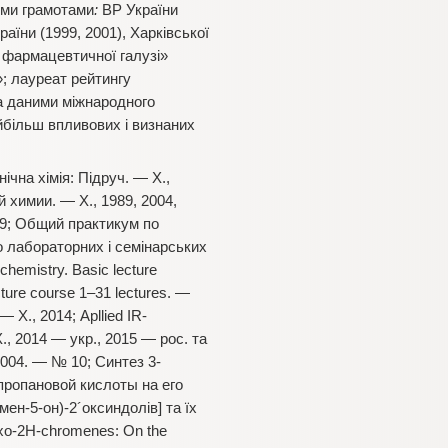
ими грамотами
:
ВР України
аїни (1999, 2001), Харківської
ь фармацевтичної галузі»
»; лауреат рейтингу
За даними міжнародного
айбільш впливових і визнаних
чна хімія: Підруч. — Х.,
 химии. — Х., 1989, 2004,
89; Общий практикум по
до лабораторних і семінарських
 chemistry. Basic lecture
cture course 1–31 lectures. —
 Х., 2014; Apllied IR-
., 2014 — укр., 2015 — рос. та
004. — № 10; Синтез 3-
пропановой кислоты на его
мен-5-он)-2´оксиндолів] та їх
oxo-2H-chromenes: On the