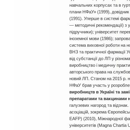
навчальних корпусах та в гур
плани НФаУ» (1999), довідник 
(1991). Уперше в системі фар
— методичні рекомендації) з 
підручники); університет пер
іноземної мови (1986); запро
система виховної роботи на н
ВНЗ та практичної фармації У
від субстанції до ЛП у різно
виробництво і медичну практик
авторського права на службові
новий ЛП. Станом на 2015 р. 
НФаУ брав участь у розробле
виробництв в Україні
та зам
препаратами та вакцинами н
галузевих нагород та відзнак
асоціацій, зокрема Європейськ
EAFP) (2010), Міжнародної фар
університетів (Magna Chartia U