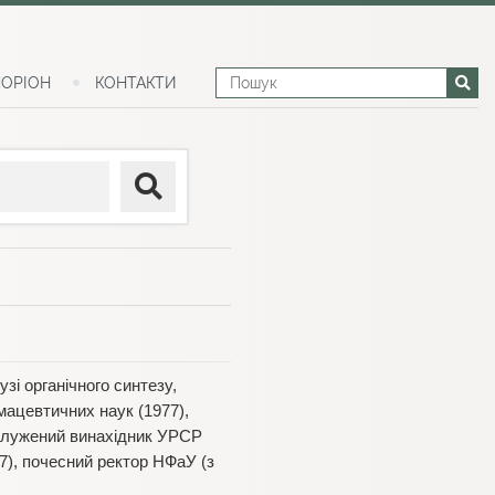
ОРІОН
КОНТАКТИ
зі органічного синтезу,
мацевтичних наук (1977),
заслужений винахідник УРСР
17), почесний ректор НФаУ (з