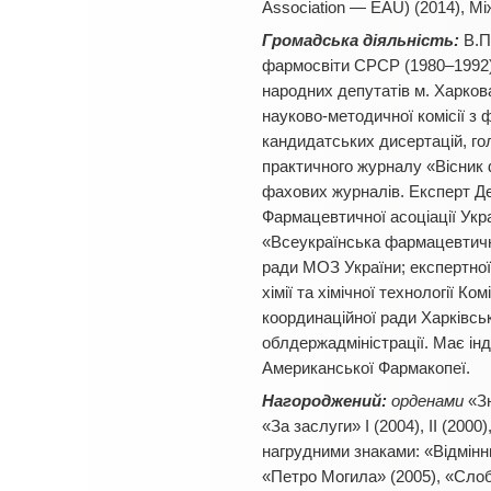
Association — EAU) (2014), Міжн
Громадська діяльність:
В.П
фармосвіти СРСР (1980–1992),
народних депутатів м. Харков
науково-методичної комісії з 
кандидатських дисертацій, го
практичного журналу «Вісник 
фахових журналів. Експерт Д
Фармацевтичної асоціації Укра
«Всеукраїнська фармацевтична
ради МОЗ України; експертної 
хімії та хімічної технології К
координаційної ради Харківськ
облдержадміністрації. Має ін
Американської Фармакопеї.
Нагороджений:
орденами
«Зн
«За заслуги» I (2004), II (200
нагрудними знаками: «Відмінни
«Петро Могила» (2005), «Слоб