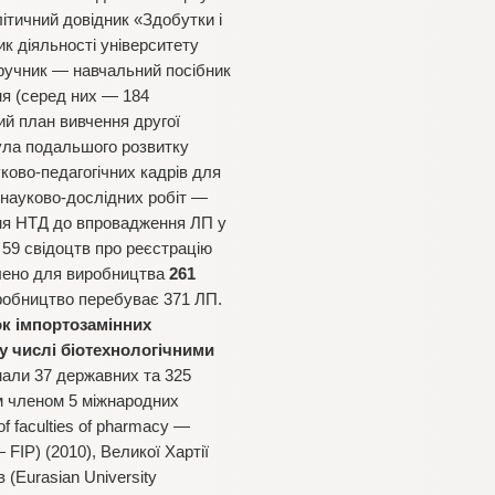
ітичний довідник «Здобутки і
ик діяльності університету
дручник — навчальний посібник
ня (серед них — 184
ий план вивчення другої
була подальшого розвитку
ково-педагогічних кадрів для
с науково-дослідних робіт —
ення НТД до впровадження ЛП у
 59 свідоцтв про реєстрацію
облено для виробництва
261
иробництво перебуває 371 ЛП.
ок імпортозамінних
у числі біотехнологічними
мали 37 державних та 325
им членом 5 міжнародних
f faculties of pharmacy —
 FIP) (2010), Великої Хартії
 (Eurasian University