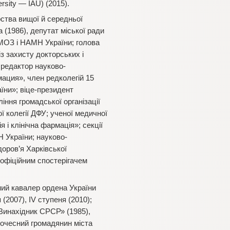
ersity — IAU) (2015).
ства вищої й середньої
 (1986), депутат міської ради
 МОЗ і НАМН України; голова
з захисту докторських і
 редактор науково-
ация», член редколегій 15
ни»; віце-президент
іння громадської організації
 колегії ДФУ; ученої медичної
і клінічна фармація»; секції
АН України; науково-
доров’я Харківської
 офіційним спостерігачем
ний кавалер ордена України
 (2007), ІV ступеня (2010);
«Винахідник СРСР» (1985),
Почесний громадянин міста