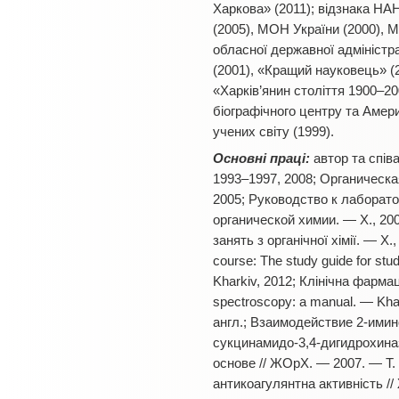
Харкова» (2011); відзнака НА
(2005), МОН України (2000), М
обласної державної адміністр
(2001), «Кращий науковець» (2
«Харків’янин століття 1900–2
біографічного центру та Амери
учених світу (1999).
Основні праці:
автор та спів
1993–1997, 2008; Органическая
2005; Руководство к лаборат
органической химии. — Х., 200
занять з органічної хімії. — Х.,
course: The study guide for stu
Kharkiv, 2012; Клінічна фармац
spectroscopy: a manual. — Khar
англ.; Взаимодействие 2-ими
сукцинамидо-3,4-дигидрохина
основе // ЖОрХ. — 2007. — Т. 4
антикоагулянтна активність //