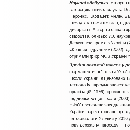
Наукові здобутки:
створив н
гетероциклічних сполук та 16
Перонікс, Кардацет, Мелін, Ва
школу хіміків-синтетиків, під
дисертації. Автор та співавто
свідоцтва, близько 700 науков
Державною премією України (2
«Кращий підручник» (2002). Др
отримали гриф МОЗ України «
Зробив вагомий внесок у р
фармацевтичної освіти України
школи України; ліцензовано 1
технологія парфумерно-космет
організацій (1999), промислова
педагогіка вищої школи (2003)
НФаУ проведено заходи загальн
України, зареєстровано провед
патофізіологів України у 201
нову державну нагороду — поч