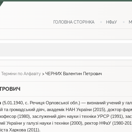
ГОЛОВНА СТОРІНКА
НФаУ
М
>
Терміни по Алфавіту
>
ЧЕРНИХ Валентин Петрович
ТРОВИЧ
ч
(5.01.1940, с. Речиця Орловської обл.) — визнаний учений у галу
ий та громадський діяч, академік НАН України (2015), доктор фар
професор (1980), заслужений діяч науки і техніки УРСР (1991), 
мії України у галузі науки і техніки (2000), ректор НФаУ (1980-20
іста Харкова (2011).