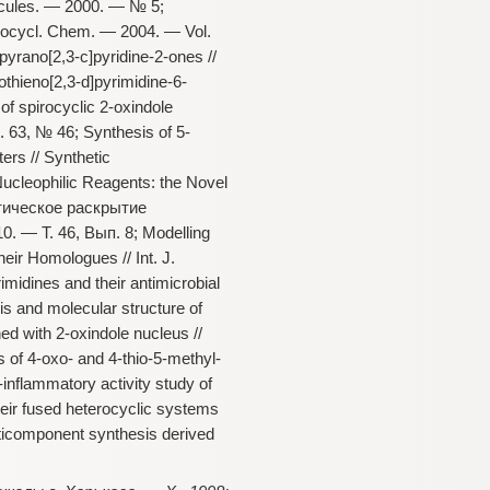
ecules. — 2000. — № 5;
terocycl. Chem. — 2004. — Vol.
yrano[2,3-c]pyridine-2-ones //
thieno[2,3-d]pyrimidine-6-
f spirocyclic 2-oxindole
. 63, № 46; Synthesis of 5-
ers // Synthetic
ucleophilic Reagents: the Novel
литическое раскрытие
 — Т. 46, Вып. 8; Modelling
eir Homologues // Int. J.
midines and their antimicrobial
is and molecular structure of
ed with 2-oxindole nucleus //
s of 4-oxo- and 4-thio-5-methyl-
inflammatory activity study of
heir fused heterocyclic systems
ticomponent synthesis derived