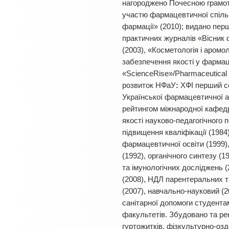
нагороджено Почесною грамот
участю фармацевтичної спільн
фармації» (2010); видано пер
практичних журналів «Вісник ф
(2003), «Косметологія і аромо
забезпечення якості у фармації
«ScienceRise»/Pharmaceutical 
розвиток НФаУ
:
ХФІ перший се
Української фармацевтичної ак
рейтингом міжнародної кафед
якості науково-педагогічного
підвищення кваліфікації (198
фармацевтичної освіти (1999)
(1992), органічного синтезу 
та імунологічних досліджень (
(2008), НДЛ парентеральних та
(2007), навчально-науковий (20
санітарної допомоги студентам
факультетів. Збудовано та ре
гуртожитків, фізкультурно-оз