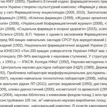
ою КМУ (2005). Прийнято Етичний кодекс фармацевтичного праці
оти України створено скульптурний комплекс «Фармація у віках
шу у світі Фармацевтичну енциклопедію (2005, 2010). Започатков
армації» (1993), «Клінічна фармація» (1999), «Журнал органічно
логія» (2006), «Український біофармацевтичний журнал» (2008), «
» (2008), «Соціальна фармація в охороні здоров’я» (2015), scienti
Science (2016). В.П. Черних є одним із засновників Фармацевтичн
ред 900 вищих навчальних закладів СРСР був акредитований (1
адемії (1992), Національної фармацевтичної академії України (1
ри ЮНЕСКО «Топ-200 кращих університетів України» НФаУ має о
 потенціалу (90–94% викладачів з науковим ступенем). У структу
4), з 1993 р. — ІПКСФ, Коледж НФаУ (1992), Науково-методична 
, Центральна науково-дослідна лабораторія (НДЛ) (1989), Держ
(1992), Проблемна лабораторія морфофункціональних досліджень (
2007), науково-навчальна технологічна лабораторія (2008), лабора
 оральних рідких ЛП (2011); центри: видавничий (1993); дистанц
09), клініко-діагностичний (2000), косметології та аромології (19
 (2004), наукова бібліотека з книжковим фондом понад 1 млн при
2
конструйовано 105 тис. м
навчально-науково-виробничих площ: 6
доровчий комплекс, харчувальний комплекс (5 пунктів харчування