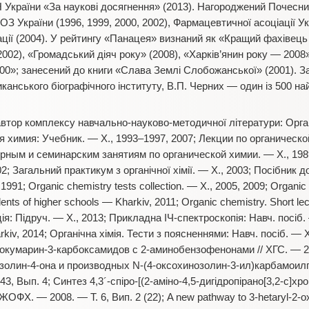
Н України «За наукові досягнення» (2013). Нагороджений Почесн
ОЗ України (1996, 1999, 2000, 2002), Фармацевтичної асоціації Укр
ації (2004). У рейтингу «Панацея» визнаний як «Кращий фахівец
002), «Громадський діяч року» (2008), «Харків’янин року — 2008
000»; занесений до книги «Слава Землі Слобожанської» (2001). 
канського біографічного інституту, В.П. Черних — один із 500 н
автор комплексу навчально-науково-методичної літератури: Органі
 химия: Учебник. — Х., 1993–1997, 2007; Лекции по органической
орным и семинарским занятиям по органической химии. — Х., 19
2; Загальний практикум з органічної хімії. — Х., 2003; Посібник 
 1991; Organiс chemistry tests collection. — Х., 2005, 2009; Organic
dents of higher schools — Kharkiv, 2011; Organic chemistry. Short le
ія: Підруч. — Х., 2013; Прикладна ІЧ-спектроскопія: Навч. посіб. —
kiv, 2014; Органічна хімія. Тести з поясненнями: Навч. посіб. — Х
нокумарин-3-карбоксамидов с 2-аминобензофенонами // ХГС. — 2
золин-4-она и производных N-(4-оксохинозолин-3-ил)карбамоил
3, Вып. 4; Синтез 4,3´-спіро-[(2-аміно-4,5-дигідропірано[3,2-с]хро
 ЖОФХ. — 2008. — Т. 6, Вип. 2 (22); A new pathway to 3-hetaryl-2-