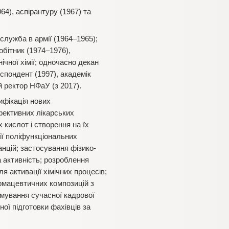
64), аспірантуру (1967) та
служба в армії (1964–1965);
обітник (1974–1976),
ічної хімії; одночасно декан
спондент (1997), академік
й ректор НФаУ (з 2017).
ифікація нових
фективних лікарських
кислот і створення на їх
ії поліфункціональних
анцій; застосування фізико-
а активність; розроблення
я активації хімічних процесів;
рмацевтичних композицій з
рмування сучасної кадрової
ної підготовки фахівців за