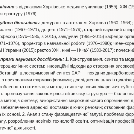
кінчив
з відзнаками Харківське медичне училище (1959), ХФІ (19
кторантуру (1976).
удова діяльність:
дежурант в аптеках м. Харкова (1960–1964); 
истент (1967–1971), доцент (1971–1979), старший науковий співр
офесор (1979–1985, з 2015), завідувач (1985–2015) кафедри орган
971–1976), проректор з навчальної роботи (1976–1980); член-коре
Н України (2015); ректор ХФІ, нині — НФаУ (1980-2017); почесни
прями наукових досліджень:
1. Конструювання, синтез та мод
тероциклічних систем; інноваційні підходи до створення високое
бстанцій; цілеспрямований синтез БАР — похідних дикарбонових 
ук з прихованими фармакоформами; дослідження шляхів циклізац
зроблення та оптимізація методів синтезу нових лікарських субст
го прогнозування закономірностей зв’язку структура — біологічн
та методів синтезу; використання мікрохвильового опромінення дл
 забезпечення адресної доставки діючих речовин; створення фа
 їх основі. 2. Аналіз стану фармацевтичної галузі, проблеми фо
лу, розроблення новітніх технологій освіти, оптимізація професій
ичної діяльності.