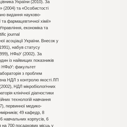
вника України (2010). За
» (2004) та «Особистості
ано видання науково-
ї та фармацевтичної хімії»
Управління, економіка та
fic journal
ої асоціації України. Внесок у
991), набув статусу
999), НФаУ (2002). За
дин із найвищих показників
рі НФаУ: факультет
лабораторія з проблем
авна НДЛ з контролю якості ЛП
2002), НДЛ мікробіологічних
торія клінічної діагностики
ійних технологій навчання
97), первинної медико-
мірників; 49 кафедр, 8
 навчальних корпусів, 6
 на 700 посадкових місць у