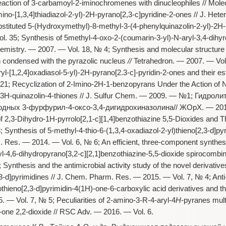
action of 3-carbamoyl-2-iminochromenes with dinucleophiles // Mol
mino-[1,3,4]thiadiazol-2-yl)-2H-pyrano[2,3-c]pyridine-2-ones // J. He
stituted 5-(Hydroxymethyl)-8-methyl-3-(4-phenylquinazolin-2-yl)-2H-p
 35; Synthesis of 5methyl-4-oxo-2-(coumarin-3-yl)-N-aryl-3,4-dihyro
istry. — 2007. — Vol. 18, № 4; Synthesis and molecular structure o
 condensed with the pyrazolic nucleus
//
Tetrahedron. — 2007.
—
Vol
-[1,2,4]oxadiasol-5-yl)-2H-pyrano[2.3-c]-pyridin-2-ones and their est
 Recyclization of 2-Imino-2H-1-benzopyrans Under the Action of N
)-3H-quinazolin-4-thiones // J. Sulfur Chem. — 2009. — №1; Гидро
дных 3-фурфурил-4-оксо-3,4-дигидрохиназолина// ЖОрХ. — 2010.
 2,3-Dihydro-1H-pyrrolo[2,1-c][1,4]benzothiazine 5,5-Dioxides and Th
nthesis of 5-methyl-4-thio-6-(1,3,4-oxadiazol-2-yl)thieno[2,3-d]pyri
m. Res. — 2014. — Vol. 6, № 6; An efficient, three-component synthes
yl-4,6-dihydropyrano[3,2-c][2,1]benzothiazine-5,5-dioxide spirocombin
Synthesis and the antimicrobial activity study of the novel derivative
,3-d]pyrimidines // J. Chem. Pharm. Res. — 2015. — Vol. 7, № 4; Anti-
othieno[2,3-d]pyrimidin-4(1H)-one-6-carboxylic acid derivatives and t
— Vol. 7, № 5; Peculiarities of 2-amino-3-R-4-aryl-4
H
-pyranes mul
-one 2,2-dioxide // RSC Adv.
—
2016. — Vol. 6.