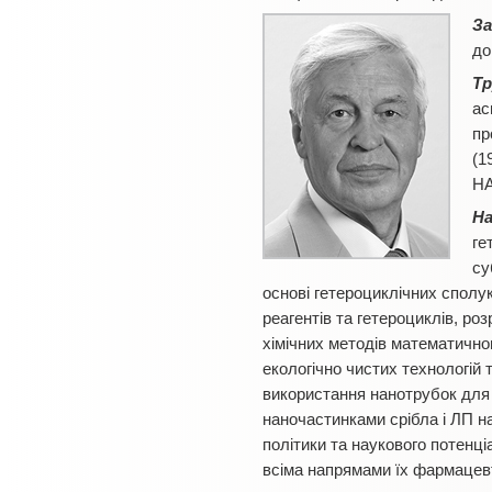
За
до
Тр
ас
пр
(1
НА
На
ге
су
основі гетероциклічних спол
реагентів та гетероциклів, ро
хімічних методів математично
екологічно чистих технологій 
використання нанотрубок для
наночастинками срібла і ЛП на
політики та наукового потенціа
всіма напрямами їх фармацевт