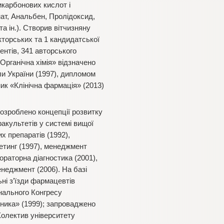
икарбонових кислот і
нат, Анальбен, Пролідоксид,
а ін.). Створив вітчизняну
окторських та 1 кандидатської
ентів, 341 авторського
«Органічна хімія» відзначено
и України (1997), дипломом
ник «Клінічна фармація» (2013)
озроблено концепції розвитку
факультетів у системі вищої
х препаратів (1992),
етинг (1997), менеджмент
бораторна діагностика (2001),
енеджмент (2006). На базі
ьні з’їзди фармацевтів
онального Конгресу
вника» (1999); запроваджено
Колектив університету