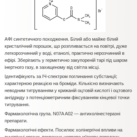
АФІ синтетичного походження. Білий або майже білий
кристалічний порошок, що розпливається на повітрі, дуже
легкорозчинний у воді, етанолі, практично нерозчинний в
ефірі. Зберігають у герметично закупореній тарі під шаром
інертного газу, в захищеному від світла місці.
Ідентифікують за ІЧ-спектром поглинання субстанції;
характерною реакцією на броміди. Кількісно визначають
неводним титруванням у крижаній оцтовій кислоті і оцтового
ангідриду з потенціометричним фіксуванням кінцевої точки
титрування.
Фармакологічна група. N07A A02 — антихолінестеразні
препарати.
Фармакологічні ефекти. Посилює холінергічні впливи на
внутрішні органи, покращує нервово-м’язову передачу,