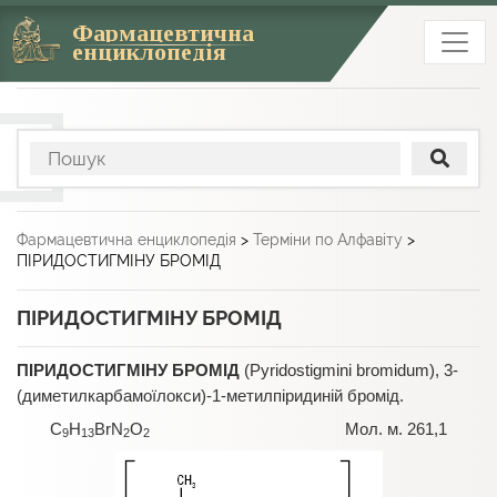
Фармацевтична
енциклопедія
Фармацевтична енциклопедія
>
Терміни по Алфавіту
>
ПІРИДОСТИГМІНУ БРОМІД
ПІРИДОСТИГМІНУ БРОМІД
ПІРИДОСТИГМІНУ БРОМІД
(Pyridostigmini bromidum), 3-
(диметилкарбамоїлокси)-1-метилпіридиній бромід.
C
H
BrN
O
Мол. м. 261,1
9
13
2
2