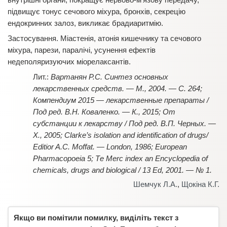
підвищує тонус сечового міхура, бронхів, секрецію
ендокринних залоз, викликає брадиаритмію.
Застосування. Міастенія, атонія кишечнику та сечового
міхура, парези, паралічі, усунення ефектів
недеполяризуючих міорелаксантів.
Вартанян Р.С. Синтез основных
лекарственных средств. — М., 2004. — С. 264;
Компендиум 2015 — лекарственные препараты /
Под ред. В.Н. Коваленко.
— К., 2015; От
субстанции к лекарству / Под ред. В.П. Черных. —
Х., 2005; Clarke’s isolation and identification of drugs/
Editior A.C. Moffat. — London, 1986; European
Pharmacopoeia 5; Те Меrc index an Encyclopedia of
chemicals, drugs and biological / 13 Ed, 2001. — № 1.
Шемчук Л.А.
,
Щокіна К.Г.
Якщо ви помітили помилку, виділіть текст з