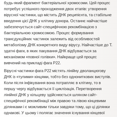
будь-який фрагмент бактеріальної хромосоми. Цей процес
потребує успішного проходження двох етапів: утворення
вірусної частинки, що містить ДНК реципієнта, та стабільне
введення цієї ДНК у клітину донора. Останнє найчастіше
забезпечується сайт-специфічною рекомбінацією з
бактеріальною хромосомою. Процес формування
трансдукційних частинок залежить від особливостей
метаболізму ДНК конкретного виду вірусу. Найчастіше до Т.
здатні фаги, в яких пакування ДНК відбувається за
механізмом «повної голівки». Найкраще цей процес
вивчений на прикладі фага P22.
Вірусні частинки фага P22 містять лінійну дволанцюгову
ДНК із «тупими» кінцями, тобто без однониткових виступів.
Коли після інфікування вона потрапляє в клітину, то в
першу чергу відбувається її циклізація. Перетворення
лінійної ДНК у кільцеву здійснюється шляхом сайт-
специфічної рекомбінації між правою та лівою кінцевими
ділянками і є можливим тільки завдяки тому, що ці ділянки
однакові. У цьому і полягає значення існування кінцевої