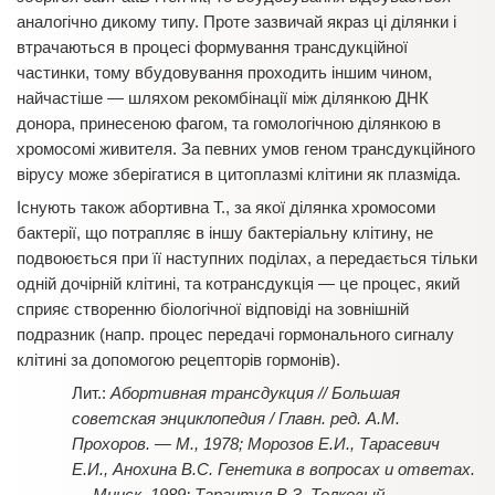
аналогічно дикому типу. Проте зазвичай якраз ці ділянки і
втрачаються в процесі формування трансдукційної
частинки, тому вбудовування проходить іншим чином,
найчастіше — шляхом рекомбінації між ділянкою ДНК
донора, принесеною фагом, та гомологічною ділянкою в
хромосомі живителя. За певних умов геном трансдукційного
вірусу може зберігатися в цитоплазмі клітини як плазміда.
Існують також абортивна Т., за якої ділянка хромосоми
бактерії, що потрапляє в іншу бактеріальну клітину, не
подвоюється при її наступних поділах, а передається тільки
одній дочірній клітині, та котрансдукція — це процес, який
сприяє створенню біологічної відповіді на зовнішній
подразник (напр. процес передачі гормонального сигналу
клітині за допомогою рецепторів гормонів).
Абортивная трансдукция // Большая
советская энциклопедия / Главн. ред. А.М.
Прохоров. — М., 1978; Морозов Е.И., Тарасевич
Е.И., Анохина В.С. Генетика в вопросах и ответах.
— Минск, 1989; Тарантул В.З. Толковый