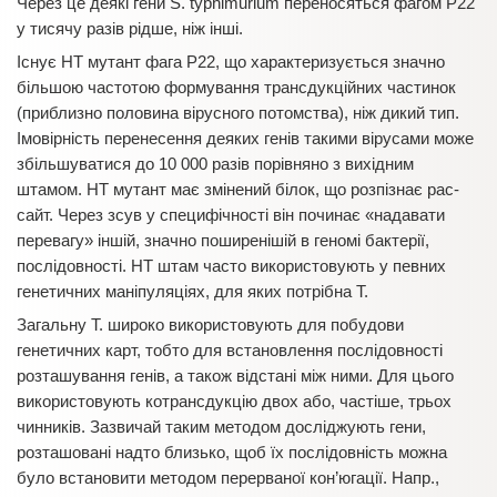
Через це деякі гени S. typhimurium переносяться фагом P22
у тисячу разів рідше, ніж інші.
Існує HT мутант фага P22, що характеризується значно
більшою частотою формування трансдукційних частинок
(приблизно половина вірусного потомства), ніж дикий тип.
Імовірність перенесення деяких генів такими вірусами може
збільшуватися до 10 000 разів порівняно з вихідним
штамом. HT мутант має змінений білок, що розпізнає pac-
сайт. Через зсув у специфічності він починає «надавати
перевагу» іншій, значно поширенішій в геномі бактерії,
послідовності. HT штам часто використовують у певних
генетичних маніпуляціях, для яких потрібна Т.
Загальну Т. широко використовують для побудови
генетичних карт, тобто для встановлення послідовності
розташування генів, а також відстані між ними. Для цього
використовують котрансдукцію двох або, частіше, трьох
чинників. Зазвичай таким методом досліджують гени,
розташовані надто близько, щоб їх послідовність можна
було встановити методом перерваної кон’югації. Напр.,