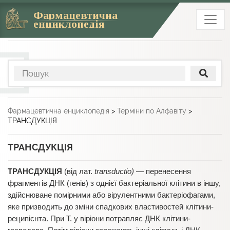
Фармацевтична
енциклопедія
Фармацевтична енциклопедія
>
Терміни по Алфавіту
>
ТРАНСДУКЦІЯ
ТРАНСДУКЦІЯ
ТРАНСДУКЦІЯ
(від лат.
transductio)
— перенесення
фрагментів ДНК (генів) з однієї бактеріальної клітини в іншу,
здійснюване помірними або вірулентними бактеріофагами,
яке призводить до зміни спадкових властивостей клітини-
реципієнта. При Т. у віріони потрапляє ДНК клітини-