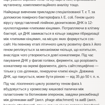
мутагенезу, комплементаційного аналізу тощо.
Найкраще вивченим прикладом спеціалізованої Т. є Т. за
допомогою помірного бактеріофага λ E. coli. Геном цього
вірусу представлений лінійною двонитковою ДНК із 12-
нуклеотидними «липкими кінцями». Потрапляючи в клітину
бактерії, ця ДНК замикається в кільце завдяки гібридизації
між «липкими кінцями», на місцях яких формується cos-
сайт. На певному етапі літичного циклу розвитку фага λ його
геном реплікується за механізмом «кільця, що котиться»,
внаслідок чого утворюються довгі конкатемери. Під час
пакування ДНК у фагові голівки, ферменти, що розрізають
конкатемер на окремі фрагменти, діють сайтспецифічно —
тільки у cos-ділянках, генеруючи «липкі кінці». Довжина
ДНК, що пакується, може бути різною — від 35 до 50 т. п. н.
Під час лізогенного циклу розвитку геном фага λ
вбудовується у хромосому кишкової палички між
галактозним та біотиновим опероном, завдяки рекомбінації
між ділянками aatP (англ. phage attachment) та aatB (англ.