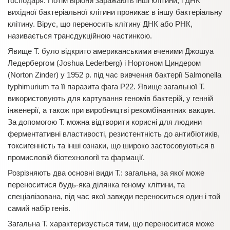
господаря. Потім віріони заражають інші клітини, і ДНК
вихідної бактеріальної клітини проникає в іншу бактеріальну
клітину. Вірус, що переносить клітину ДНК або РНК,
називається трансдукційною частинкою.
Явище Т. було відкрито американськими вченими Джошуа
Ледербергом (Joshua Lederberg) і Нортоном Циндером
(Norton Zinder) у 1952 р. під час вивчення бактерії Salmonella
typhimurium та її паразита фага P22. Явище загальної Т.
використовують для картування геномів бактерій, у генній
інженерії, а також при виробництві рекомбінантних вакцин.
За допомогою Т. можна відтворити корисні для людини
ферментативні властивості, резистентність до антибіотиків,
токсигенність та інші ознаки, що широко застосовуються в
промисловій біотехнології та фармації.
Розрізняють два основні види Т.: загальна, за якої може
переноситися будь-яка ділянка геному клітини, та
спеціалізована, під час якої завжди переноситься один і той
самий набір генів.
Загальна Т. характеризується тим, що переноситися може