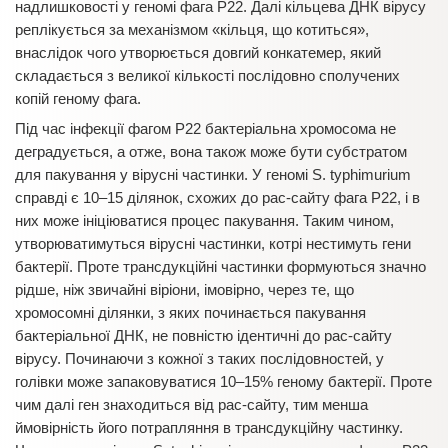
надлишковості у геномі фага P22. Далі кільцева ДНК вірусу
реплікується за механізмом «кільця, що котиться»,
внаслідок чого утворюється довгий конкатемер, який
складається з великої кількості послідовно сполучених
копій геному фага.
Під час інфекції фагом P22 бактеріальна хромосома не
деградується, а отже, вона також може бути субстратом
для пакування у вірусні частинки. У геномі S. typhimurium
справді є 10–15 ділянок, схожих до pac-сайту фага P22, і в
них може ініціюватися процес пакування. Таким чином,
утворюватимуться вірусні частинки, котрі нестимуть гени
бактерії. Проте трансдукційні частинки формуються значно
рідше, ніж звичайні віріони, імовірно, через те, що
хромосомні ділянки, з яких починається пакування
бактеріальної ДНК, не повністю ідентичні до pac-сайту
вірусу. Починаючи з кожної з таких послідовностей, у
голівки може запаковуватися 10–15% геному бактерії. Проте
чим далі ген знаходиться від pac-сайту, тим менша
ймовірність його потрапляння в трансдукційну частинку.