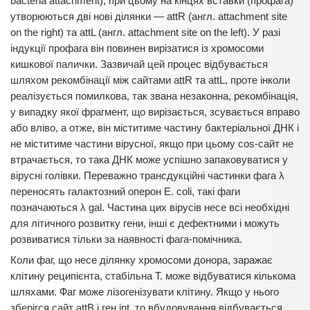
bacteria attachment), при цьому на кінцях вставки (профага)
утворюються дві нові ділянки — attR (англ. attachment site
on the right) та attL (англ. attachment site on the left). У разі
індукції профага він повинен вирізатися із хромосоми
кишкової палички. Зазвичай цей процес відбувається
шляхом рекомбінації між сайтами attR та attL, проте інколи
реалізується помилкова, так звана незаконна, рекомбінація,
у випадку якої фрагмент, що вирізається, зсувається вправо
або вліво, а отже, він міститиме частину бактеріальної ДНК і
не міститиме частини вірусної, якщо при цьому cos-сайт не
втрачається, то така ДНК може успішно запаковуватися у
вірусні голівки. Переважно трансдукційні частинки фага λ
переносять галактозний оперон E. coli, такі фаги
позначаються λ gal. Частина цих вірусів несе всі необхідні
для літичного розвитку гени, інші є дефектними і можуть
розвиватися тільки за наявності фага-помічника.
Коли фаг, що несе ділянку хромосоми донора, заражає
клітину реципієнта, стабільна Т. може відбуватися кількома
шляхами. Фаг може лізогенізувати клітину. Якщо у нього
зберігся сайт attB і ген int, то вбудовування відбувається