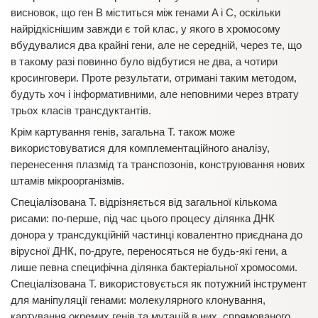
висновок, що ген B міститься між генами A і С, оскільки
найрідкіснішим завжди є той клас, у якого в хромосому
вбудувалися два крайні гени, але не середній, через те, що
в такому разі повинно було відбутися не два, а чотири
кросинговери. Проте результати, отримані таким методом,
будуть хоч і інформативними, але неповними через втрату
трьох класів трансдуктантів.
Крім картування генів, загальна Т. також може
використовуватися для комплементаційного аналізу,
перенесення плазмід та транспозонів, конструювання нових
штамів мікроорганізмів.
Спеціалізована Т. відрізняється від загальної кількома
рисами: по-перше, під час цього процесу ділянка ДНК
донора у трансдукційній частинці ковалентно приєднана до
вірусної ДНК, по-друге, переносяться не будь-які гени, а
лише певна специфічна ділянка бактеріальної хромосоми.
Спеціалізована Т. використовується як потужний інструмент
для маніпуляції генами: молекулярного клонування,
картування окремих генів та мутацій в них, спрямованого