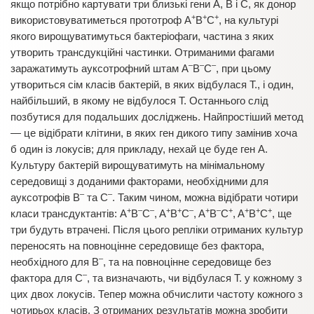
якщо потрібно картувати три близькі гени A, B і C, як донор
+
+
+
використовуватиметься прототроф A
B
C
, на культурі
якого вирощуватимуться бактеріофаги, частина з яких
утворить трансдукційні частинки. Отриманими фагами
–
–
–
заражатимуть ауксотрофний штам A
B
C
, при цьому
утвориться сім класів бактерій, в яких відбулася Т., і один,
найбільший, в якому не відбулося Т. Останнього слід
позбутися для подальших досліджень. Найпростіший метод
— це відібрати клітини, в яких ген дикого типу замінив хоча
б один із локусів; для прикладу, нехай це буде ген A.
Культуру бактерій вирощуватимуть на мінімальному
середовищі з доданими факторами, необхідними для
–
–
ауксотрофів B
та C
. Таким чином, можна відібрати чотири
+
–
–
+
+
–
+
–
+
+
+
+
класи трансдуктантів: A
B
C
, A
B
C
, A
B
C
, A
B
C
, ще
три будуть втрачені. Після цього репліки отриманих культур
переносять на повноцінне середовище без фактора,
–
необхідного для B
, та на повноцінне середовище без
–
фактора для C
, та визначають, чи відбулася Т. у кожному з
цих двох локусів. Тепер можна обчислити частоту кожного з
чотирьох класів. З отриманих результатів можна зробити