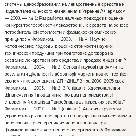
системы ценообразования на лекарственные средства и
изделия медицинского назначения в Украине // Фармаком.
— 2003. — № 1; Разработка научных подходов к оценке
конкурентоспособности лекарственных средств на основе
потребительной стоимости и фармакоэкономических
принципов // Фармаком. — 2003. — № 4; Научно-
методические подходы к оценке стоимости научно-
технической продукции при подготовке договора на
создание лекарственного средства и продаже лицензии //
Фармаком. — 2004. — № 2; Основні наукові напрямки та
результати діяльності лабораторії маркетингових і техніко-
економічних досліджень ДП «ДНЦЛЗ» за 2000–2005 рр. //
Фармаком. — 2005. — № 2–3 (співавт.); Удосконалення
фінансування інноваційних програм підприємства зі
створення й організації виробництва лікарських засобів //
Фармаком. — 2007. — № 1 (співавт.); Анализ структуры
украинского рынка препаратов по лекарственным формам и
перспективы расширения их использования при
формировании отечественного ассортимента // Фармаком.