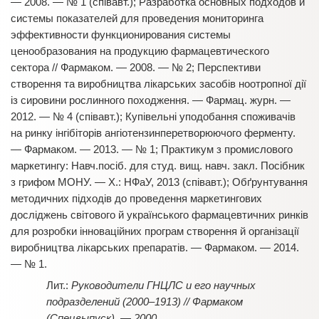
— 2008. — № 1 (співавт.); Разработка основных подходов и
системы показателей для проведения мониторинга
эффективности функционирования системы
ценообразования на продукцию фармацевтического
сектора // Фармаком. — 2008. — № 2; Перспективи
створення та виробництва лікарських засобів ноотропної дії
із сировини рослинного походження. — Фармац. журн. —
2012. — № 4 (співавт.); Купівельні уподобання споживачів
на ринку інгібіторів ангіотензинперетворюючого ферменту.
— Фармаком. — 2013. — № 1; Практикум з промислового
маркетингу: Навч.посіб. для студ. вищ. навч. закл. Посібник
з грифом МОНУ. — Х.: НФаУ, 2013 (співавт.); Обґрунтування
методичних підходів до проведення маркетингових
досліджень світового й українського фармацевтичних ринків
для розробки інноваційних програм створення й організації
виробництва лікарських препаратів. — Фармаком. — 2014.
— № 1.
Руководители ГНЦЛС и его научных
подразделений (2000–1913) // Фармаком
(Спецвыпуск). — 2000.