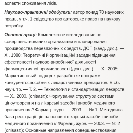
аспекти споживання ліків.
Науково-практичні здобутки:
автор понад 70 наукових
праць, у т.ч. 1 свідоцтво про авторське право на наукову
розробку.
Основні праці:
Комплексное исследование по
совершенствованию организации и планирования
производства перевязочных средств. ДСП (канд. дис.). —
Х., 1988; Теоретичні й організаційні засади підвищення
ефективності науково-виробничої діяльності
фармацевтичної промисловості (докт. дис.). — Х., 2005;
Маркетинговый подход к разработке программ
конкурентоспособных лекарственных препаратов. В сб.
науч. тр. — Т. 2. — Технология и стандартизация лекарств.
— Х., 2000. (співавт.); Формування структури системи
ціноутворення на лікарські засоби і вироби медичного
призначення // Фармац. журн. — 2003. — № 1; Методична
база реєстрації цін на основні лікарські засоби і вироби
медичного призначення // Фармац. журн. — 2003. — № 2
(співавт.); Основные направления совершенствования