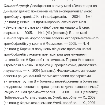
Основні праці:
Дослідження впливу мазі «Веногепар» на
динаміку деяких показників на тлі експериментального
тромбозу у кролів // Клінічна фармація. — 2004. — № 4
(співавт.); Вивчення протимікробної активності мазі
«Веногепар» в умовах гнійної рани на мишах // Вісник
фармації. — 2005. — № 1 (41) (співавт.); Вплив мазі
«Веногепар» на морфологічні аспекти експериментального
тромбофлебіту у кролів // Фармаком. — 2005. — № 4
(співавт.); Корекція порушень ліпідного профілю на тлі
тромбофлебіту новими препаратами для лікування
патологій вен // Кровообіг та гемостаз. Перша Укр. конф.
«Тромбози в клінічній практиці: профілактика, діагностика,
лікування». — К., 2004 (співавт.); Фармакоэкономические
аспекты рациональной фармакотерапии препаратами
витаминов группы В у больных вертеброгенным болевым
синдромом пояснично-крестцового отдела позвоночника //
Рациональная фармакотерапия. — 2008. — № 3 (співавт.);
Побочное действие лекарств: Учеб. пособие. — Х., 2008
(співавт.); Фармакоэкономика: Учеб. пособие. — Х., 2009