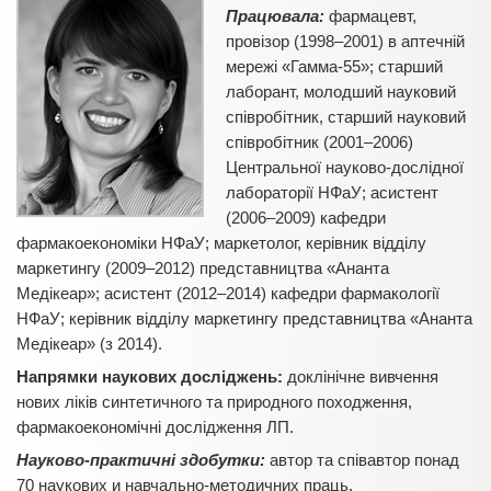
Працювала:
фармацевт,
провізор (1998–2001) в аптечній
мережі «Гамма-55»; старший
лаборант, молодший науковий
співробітник, старший науковий
співробітник (2001–2006)
Центральної науково-дослідної
лабораторії НФаУ; асистент
(2006–2009) кафедри
фармакоекономіки НФаУ; маркетолог, керівник відділу
маркетингу (2009–2012) представництва «Ананта
Медікеар»; асистент (2012–2014) кафедри фармакології
НФаУ; керівник відділу маркетингу представництва «Ананта
Медікеар» (з 2014).
Напрямки наукових досліджень:
доклінічне вивчення
нових ліків синтетичного та природного походження,
фармакоекономічні дослідження ЛП.
Науково-практичні здобутки:
автор та співавтор понад
70 наукових и навчально-методичних праць.