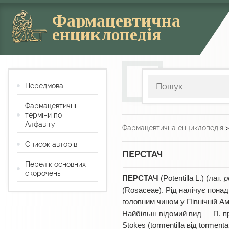
Фармацевтична
енциклопедія
Передмова
Фармацевтичні
терміни по
Алфавіту
Фармацевтична енциклопедія
Список авторів
ПЕРСТАЧ
Перелік основних
скорочень
ПЕРСТАЧ
(Potentilla L.) (лат.
p
(Rosaceae). Рід налічує пона
головним чином у Північній Ам
Найбільш відомий вид — П. прям
Stokes (tormentilla від tormen