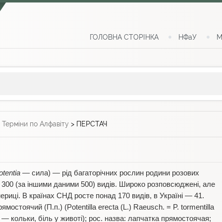
ГОЛОВНА СТОРІНКА
НФаУ
М
>
Терміни по Алфавіту
>
ПЕРСТАЧ
otentia
— сила) — рід багаторічних рослин родини розових
д 300 (за іншими даними 500) видів. Широко розповсюджені, але
ериці. В країнах СНД росте понад 170 видів, в Україні — 41.
остоячий (П.п.) (Potentilla erecta (L.) Raeusch. = P. tormentilla
ta — кольки, біль у животі); рос. назва: лапчатка прямостоячая;