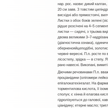
нар. рос. назви: дикий калган
20 см завв. З товстим цилін
висхідні або прямостоячі, вил
Листки з обох боків зелені (зі
рідше розсічені на 4–5 сегмент
листки — сидячі, з трьома ви
двома великими 3–7-надрізани
(діагностична ознака), одиничн
оберненояйцеподібні, золотист
червні–вересні. П.п. росте по 
лісостепу, зрідка — в степу.
рано навесні. Викопані, вимит
Діючими речовинами П.п. вваж
проціанідини (олігомери лейкоан
епігалокатехінгалат. На фарма
торментилова кислота, її ізом
сполук; є хінна й елагова кис
гідролізуються до галової, ка
ціанідину; етерне масло; тригл