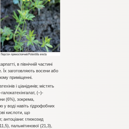
рпатті, в північній частині
. Їх заготовляють восени або
ному приміщенні.
хінів і ціанідинів; містять
-галокатехінгалат, (–)-
ни (6%), зокрема,
ю у воді навіть гідрофобних
ові кислоти, що
л; антоціани: глюкозид
1,5), пальмітинової (21,3),