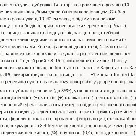
, лапчатка-узик, дубровка. Багаторічна трав’яниста рослина 10–
дричним шишкоподібним здерев’янілим кореневищем. Стебла
часто розгалужені, 10–40 см завв., з рідкими волосками.
споду трохи блідіші); прикореневі листки черешкові, трійчасті,
ів, швидко засихають i відсутні під час цвітіння; стеблові
довжено-клиновидними, надрізанопилчастими листочками і з
ми прилистками. Квітки правильні, двостатеві, 4-пелюсткові
і, на довгих квітконіжках, у пазухах верхніх листків; пелюстки
о-жовті. Плід збірний з 8–15 горішковидних сім’янок. Цвіте у
вологих луках та ліcax, по болотах на Поліссі, в Карпатах i на Зака
 Як ЛРС використовують кореневища П.п. — Rhizomata Tormentillae
і кореневища сушать на вільному повітрі або у добре провітрюва
ають дубильні речовини (до 35%), утворюються конденсацією кате
тоціанідинів); (±)-катехін, (+)-галокатехін, (–)-епігалокатехін, (–)
кологічний ефект впливають тритерпеноїди і тритерпенові сапоні
ери і глікозиди, детергентні властивості яких сприяють розчиненн
лоти; феноли: пірокатехін, пірогалол, флороглюцин; фенолкарбон
вової, n-кумарової, і 3,4-бензойної кислот; флавоноїди: кемпферо
іцериди жирних кислот, (%): лаурінової (0,4), пентадеканової — (1