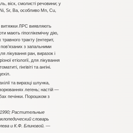
аль, віск, смолисті речовини; у
, Ni, Sr, Ba, особливо Mn, Cu,
 витяжки ЛРС виявляють
ти мають гіпоглікемічну дію,
 травного тракту (ентерит,
, пов’язаних з запальними
я лікування ран, виразок i
різної етіології, для лікування
титі, гінгівіті та ангіні.
дехіл.
xiлії та виразці шлунка,
хворюваннях легень; настій —
обах печінки. Порошком з
., 1990; Растительные
иклопедический словарь
лева и К.Ф. Блиновой. —