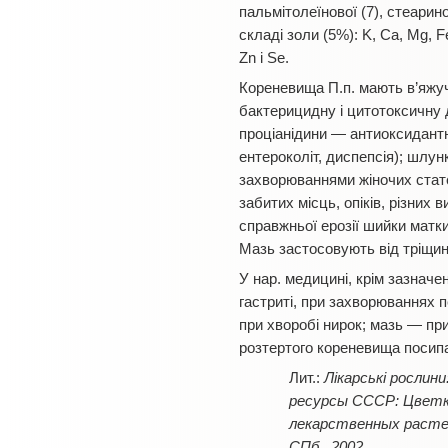
пальмітолеїнової (7), стеаринов
складі золи (5%): K, Ca, Mg, Fe,
Zn i Se.
Кореневища П.п. мають в’яжуч
бактерицидну і цитотоксичну д
проціанідини — антиоксидантні
ентероколіт, диспепсія); шлун
захворюваннями жіночих стате
забитих місць, опіків, різних в
справжньої ерозії шийки матки,
Мазь застосовують від тріщин н
У нар. медицині, крім зазначе
гастриті, при захворюваннях п
при хворобі нирок; мазь — при
розтертого кореневища посипа
Лікарські рослини
ресурсы СССР: Цветко
лекарственных растен
СПб., 2002.