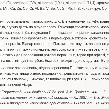
ої (8), олеїнової (30), лінолевої (10,4), ліноленової (11,4); крохм
 Mn, Cu, Zn, Co, Cr, Al, Ba, V, Se, Ni, Sr, Pb, I i B, концентрує Co
у, протизапальну і кровоспинну дію. В експерименті
in vitro
водні
ію, згубно діють на вірус герпесу. Глікозиди торментилової кисло
 властивості. Застосування П.п. показане при різних запаленнях
кових i кишкових кровотечах, гіперменореї, маткових кровотечах
вих органів. Відвар кореневищ П.п. використовують зовнішньо дл
исипів на тілі, мокнучих екзем, геморою, кольпіту i вульвовагініту 
 а також для полоскання ротової порожнини, горла при афтoзi, стома
а шкірі ніг, рук і на губах. Екстракт входить до складу мазі Вун
них вище захворювань, відвар кореневищ П.п. застосовують при a
ечінки, жовтяниці різного походження, ревматизмі та подагрі, за
 ранах і панариції, мікозах, тріщинах шкіри і губ. Сік — при хвор
ють опечені місця.
: Енциклопедичний довідник / Відп. ред. А.М. Гродзинський. — К
вые растения, их химический состав. — Л., 1987. — Т. 3; Энц
ий и продуктов животного происхождения / Под ред. Г.П. Яков