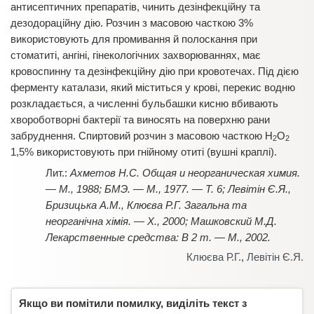
антисептичних препаратів, чинить дезінфекційну та
дезодораційну дію. Розчин з масовою часткою 3%
використовують для промивання й полоскання при
стоматиті, ангіні, гінекологічних захворюваннях, має
кровоспинну та дезінфекційну дію при кровотечах. Під дією
ферменту каталази, який міститься у крові, перекис водню
розкладається, а численні бульбашки кисню вбивають
хвороботворні бактерії та виносять на поверхню рани
забруднення. Спиртовий розчин з масовою часткою Н
О
2
2
1,5% використовують при гнійному отиті (вушні краплі).
Ахметов Н.С. Общая и неорганическая химия.
— М., 1988; БМЭ. — М., 1977. — Т. 6; Левітін Є.Я.,
Бризицька А.М., Клюєва Р.Г. Загальна та
неорганічна хімія. — Х., 2000; Машковский М.Д.
Лекарственные средства: В 2 т. — М., 2002.
Клюєва Р.Г.
,
Левітін Є.Я.
Якщо ви помітили помилку, виділіть текст з