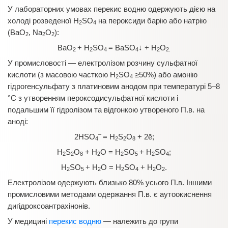
У лабораторних умовах перекис водню одержують дією на
холоді розведеної Н
SО
на пероксиди барію або натрію
2
4
(BaO
, Na
O
):
2
2
2
BaO
+ Н
SО
= BaSО
↓ + Н
О
2
2
4
4
2
2.
У промисловості — електролізом розчину сульфатної
кислоти (з масовою часткою Н
SО
≥50%) або амонію
2
4
гідрогенсульфату з платиновим анодом при температурі 5–8
°С з утворенням пероксодисульфатної кислоти і
подальшим її гідролізом та відгонкою утвореного П.в. на
аноді:
–
2НSО
= Н
S
O
+ 2ē;
4
2
2
8
Н
S
O
+ Н
О = Н
SО
+ Н
SО
;
2
2
8
2
2
5
2
4
Н
SО
+ Н
О = Н
SО
+ Н
О
.
2
5
2
2
4
2
2
Електролізом одержують близько 80% усього П.в. Іншими
промисловими методами одержання П.в. є аутоокиснення
дигідроксоантрахінонів.
У медицині
перекис водню
— належить до групи