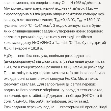
значно менша, ніж енергія зв’язку О — Н (468 кДж/моль).
Між молекулами існує міцний водневий зв’язок. П.в. —
сиропоподібна в’язка рідина блідо-блакитного кольору без
запаху, з металевим смаком; Т
=0,43 °С, Т
=150,2 °С,
пл
кип
3
густина при 0 °С =1,47 г/см
. З водою змішується в будь-
яких співвідношеннях завдяки утворенню нових водневих
зв’язків; з розчинів виділяється у вигляді нестійкого
кристалогідрату Н
О
·2Н
О з Т
=52 °С. П.в. був відкритий
2
2
2
пл
Л.Ж. Тенаром у 1818 р.
Н
О
— нестійка сполука, повільно розкладається
2
2
(диспропорціонує) під дією світла (стійка лише дуже чиста
Н
О
та її концентровані розчини ≥30%). Реакцію розкладу
2
2
П.в. каталізують луги, важкі метали та їх катіони, особливо
оксиди, солі та комплексні сполуки Fe, Cu, Mn, а також
фермент каталaза. Для запобігання дії світла перекис
водню та його розчини зберігають у посуді з темного скла,
на холоді, для стабілізації додають інгібітори (Н
РО
та її
3
4
солі, Na
P
O
, Na
SnO
, антифібрин, оксин та ін.).
4
2
7
2
3
Розкладання перекису водню — екзотермічний процес, іноді