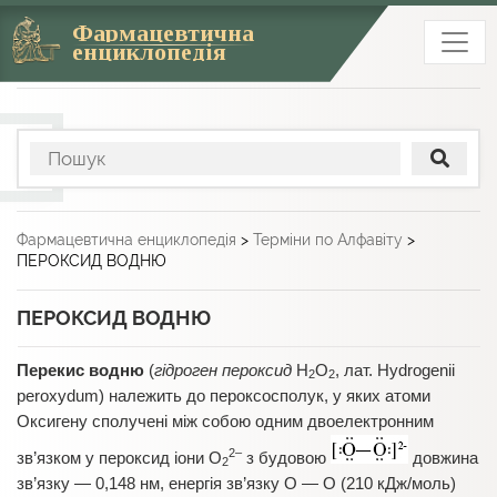
Фармацевтична
енциклопедія
Фармацевтична енциклопедія
>
Терміни по Алфавіту
>
ПЕРОКСИД ВОДНЮ
ПЕРОКСИД ВОДНЮ
Перекис водню
(
гідроген пероксид
Н
О
, лат. Hydrogenii
2
2
peroxydum) належить до пероксосполук, у яких атоми
Оксигену сполучені між собою одним двоелектронним
2–
зв’язком у пероксид іони О
з будовою
довжина
2
зв’язку — 0,148 нм, енергія зв’язку О — О (210 кДж/моль)