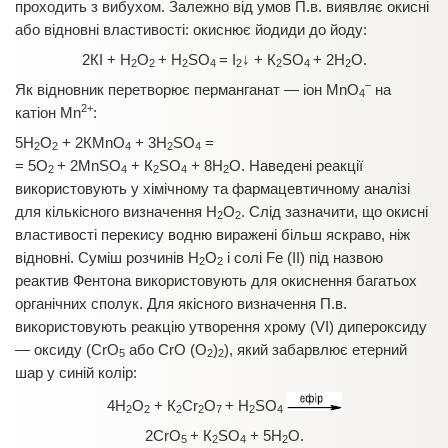
проходить з вибухом. Залежно від умов П.в. виявляє окисні
або відновні властивості: окиснює йодиди до йоду:
2КІ + Н
О
+ Н
SО
= І
↓ + К
SО
+ 2Н
О.
2
2
2
4
2
2
4
2
–
Як відновник перетворює перманганат — іон MnO
на
4
2+
катіон Mn
:
5Н
О
+ 2КMnO
+ 3Н
SО
=
2
2
4
2
4
= 5О
+ 2MnSO
+ К
SО
+ 8Н
О. Наведені реакції
2
4
2
4
2
використовують у хімічному та фармацевтичному аналізі
для кількісного визначення Н
О
. Слід зазначити, що окисні
2
2
властивості перекису водню виражені більш яскраво, ніж
відновні. Суміш розчинів Н
О
і солі Fe (ІІ) під назвою
2
2
реактив Фентона використовують для окиснення багатьох
органічних сполук. Для якісного визначення П.в.
використовують реакцію утворення хрому (VI) дипероксиду
— оксиду (СrО
або СrО (О
)
), який забарвлює етерний
5
2
2
шар у синій колір:
4Н
О
+ К
Сr
О
+ Н
SО
2
2
2
2
7
2
4
2СrО
+ К
SО
+ 5Н
О.
5
2
4
2