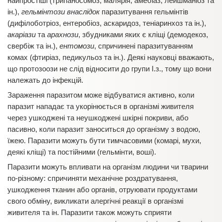
найпростіші (трипаносомоз, малярія, амебіаз, лейшманіоз та
ін.),
гельмінтози внаслідок
паразитування гельмінтів
(дифілоботріоз, ентеробіоз, аскаридоз, теніаринхоз та ін.),
акаріази
та
арахнози
, збудниками яких є кліщі (демодекоз,
свербіж та ін.),
ентомози
, спричинені паразитуванням
комах (фтиріаз, педикульоз та ін.). Деякі науковці вважають,
що протозоози не слід відносити до групи І.з., тому що вони
належать до інфекцій.
Зараження паразитом може відбуватися активно, коли
паразит нападає та укорінюється в організмі живителя
через ушкоджені та неушкоджені шкірні покриви, або
пасивно, коли паразит заноситься до організму з водою,
їжею. Паразити можуть бути тимчасовими (комарі, мухи,
деякі кліщі) та постійними (гельмінти, воші).
Паразити можуть впливати на організм людини чи тварини
по-різному: спричиняти механічне роздратування,
ушкодження тканин або органів, отруювати продуктами
свого обміну, викликати алергічні реакції в організмі
живителя та ін. Паразити також можуть сприяти