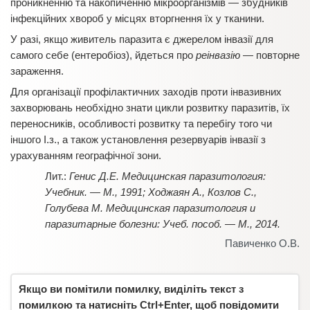
проникненню та накопиченню мікроорганізмів — збудників
інфекційних хвороб у місцях вторгнення їх у тканини.
У разі, якщо живитель паразита є джерелом інвазії для
самого себе (ентеробіоз), йдеться про
реінвазію
— повторне
зараження.
Для організації профілактичних заходів проти інвазивних
захворювань необхідно знати цикли розвитку паразитів, їх
переносників, особливості розвитку та перебігу того чи
іншого І.з., а також установлення резервуарів інвазії з
урахуванням географічної зони.
Генис Д.Е. Медицинская паразитология:
Учебник. — М., 1991; Ходжаян А., Козлов С.,
Голубева М. Медицинская паразитология и
паразитарные болезни: Учеб. пособ. — М., 2014.
Павиченко О.В.
Якщо ви помітили помилку, виділіть текст з
помилкою та натисніть Ctrl+Enter, щоб повідомити