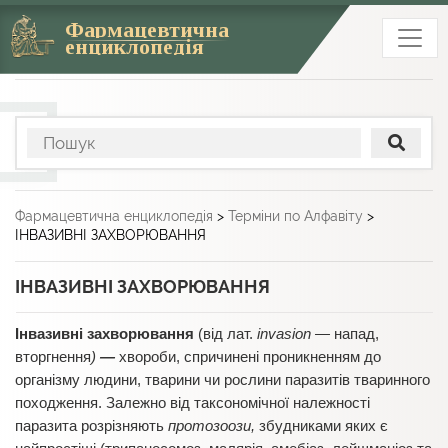
Фармацевтична
енциклопедія
Фармацевтична енциклопедія
>
Терміни по Алфавіту
>
ІНВАЗИВНІ ЗАХВОРЮВАННЯ
ІНВАЗИВНІ ЗАХВОРЮВАННЯ
Інвазивні захворювання
(від лат.
invasion —
напад,
вторгнення
)
—
хвороби, спричинені проникненням до
організму людини, тварини чи рослини паразитів тваринного
походження. Залежно від таксономічної належності
паразита розрізняють
протозоози,
збудниками яких є