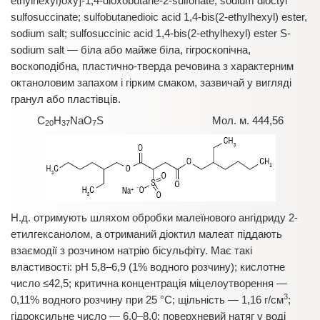
ethylhexyl)oxy]-1,4-dioxobutane-2-sulfonate; sodium dioctyl
sulfosuccinate; sulfobutanedioic acid 1,4-bis(2-ethylhexyl) ester,
sodium salt; sulfosuccinic acid 1,4-bis(2-ethylhexyl) ester S-
sodium salt — біла або майже біла, гігроскопічна,
воскоподібна, пластично-тверда речовина з характерним
октаноловим запахом і гірким смаком, зазвичай у вигляді
гранул або пластівців.
C
H
NaO
S Мол. м. 444,56
20
37
7
Н.д. отримують шляхом обробки малеїнового ангідриду 2-
етилгексанолом, а отриманий діоктил малеат піддають
взаємодії з розчином натрію бісульфіту. Має такі
властивості: рН 5,8–6,9 (1% водного розчину); кислотне
число ≤42,5; критична концентрація міцелоутворення —
3
0,11% водного розчину при 25 °C; щільність — 1,16 г/см
;
гідроксильне число — 6,0–8,0; поверхневий натяг у воді