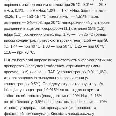
порівняно з мінеральним маслом при 25 °C: 0,01% — 20,7
мН/м, 0,1% — 5,9 мН/м, 1,0% — 1,84 мН/м; йодне число —
40,25; Т
— 153–157 °C; вологовміст — 1,51%; число
пл
омилення — 240–253; при 20 °С легкорозчинний у гліцерині,
розчинний в ацетоні, хлороформі (1:1), етанолі 95% (1:3),
ефірі (1:1), рослинних оліях, воді 1:70 — при 25 °C (більш
високі концентрації утворюють густий гель), 1:56 — при 30
°C, 1:44 — при 40 °C, 1:33 — при 50 °C, 1:25 — при 60 °C,
1:18 — при 70 °C.
Н.д. та його солі широко використовують у фармацевтичних
препаратах (капсулах і таблетках, отриманих прямим
пресуванням) як аніонні ПАР (у концентраціях 0,01–1,0%),
для покращання їх змочування й розчинення (у
концентраціях 0,5%). Солі докузату застосовують у в/м
ін’єкціях у концентрації 0,015% як агент для покриття
таблеток оболонкою (склад покриття: 20% Н.д., 2–15%
натрію бензоату, 0,5% пропіленгліколю, розчинник — 70%
етанол); у пероральних препаратах (як проносне та
фекальний пом’якшувач). Кількість
наповнювача
у