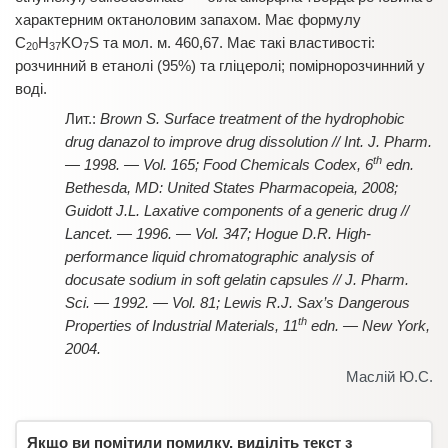
характерним октаноловим запахом. Має формулу
C
H
KO
S та мол. м. 460,67. Має такі властивості:
20
37
7
розчинний в етанолі (95%) та гліцеролі; помірнорозчинний у
воді.
Brown S. Surface treatment of the hydrophobic
drug danazol to improve drug dissolution // Int. J. Pharm.
th
— 1998. — Vol. 165; Food Chemicals Codex, 6
edn.
Bethesda, MD: United States Pharmacopeia, 2008;
Guidott J.L. Laxative components of a generic drug //
Lancet. — 1996. — Vol. 347; Hogue D.R. High-
performance liquid chromatographic analysis of
docusate sodium in soft gelatin capsules // J. Pharm.
Sci. — 1992. — Vol. 81; Lewis R.J. Sax’s Dangerous
th
Properties of Industrial Materials, 11
edn. — New York,
2004.
Маслій Ю.С.
Якщо ви помітили помилку, виділіть текст з