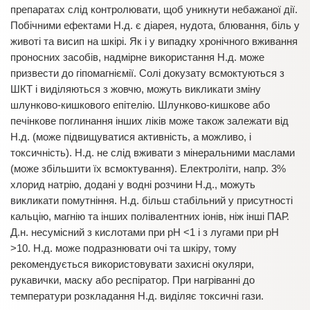
препаратах слід контролювати, щоб уникнути небажаної дії.
Побічними ефектами Н.д. є діарея, нудота, блювання, біль у
животі та висип на шкірі. Як і у випадку хронічного вживання
проносних засобів, надмірне використання Н.д. може
призвести до гіпомагніємії. Солі докузату всмоктуються з
ШКТ і виділяються з жовчю, можуть викликати зміну
шлунково-кишкового епітелію. Шлунково-кишкове або
печінкове поглинання інших ліків може також залежати від
Н.д. (може підвищуватися активність, а можливо, і
токсичність). Н.д. не слід вживати з мінеральними маслами
(може збільшити їх всмоктування). Електроліти, напр. 3%
хлорид натрію, додані у водні розчини Н.д., можуть
викликати помутніння. Н.д. більш стабільний у присутності
кальцію, магнію та інших полівалентних іонів, ніж інші ПАР.
Д.н. несумісний з кислотами при рН <1 і з лугами при рН
>10. Н.д. може подразнювати очі та шкіру, тому
рекомендується використовувати захисні окуляри,
рукавички, маску або респіратор. При нагріванні до
температури розкладання Н.д. виділяє токсичні гази.