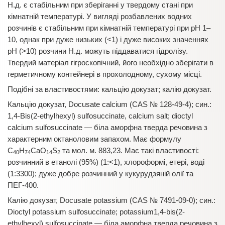
Н.д. є стабільним при зберіганні у твердому стані при
кімнатній температурі. У вигляді розбавлених водних
розчинів є стабільним при кімнатній температурі при рН 1–
10, однак при дуже низьких (<1) і дуже високих значеннях
рН (>10) розчини Н.д. можуть піддаватися гідролізу.
Твердий матеріал гігроскопічний, його необхідно зберігати в
герметичному контейнері в прохолодному, сухому місці.
Подібні за властивостями: кальцію докузат; калію докузат.
Кальцію докузат, Docusate calcium (CAS № 128-49-4); син.:
1,4-Bis(2-ethylhexyl) sulfosuccinate, calcium salt; dioctyl
calcium sulfosuccinate — біла аморфна тверда речовина з
характерним октаноловим запахом. Має формулу
C
H
CaO
S
та мол. м. 883,23. Має такі властивості:
40
74
14
2
розчинний в етанолі (95%) (1:<1), хлороформі, етері, воді
(1:3300); дуже добре розчинний у кукурудзяній олії та
ПЕГ-400.
Калію докузат, Docusate potassium (CAS № 7491-09-0); син.:
Dioctyl potassium sulfosuccinate; potassium1,4-bis(2-
ethylhexyl) sulfosuccinate — біла аморфна тверда речовина з