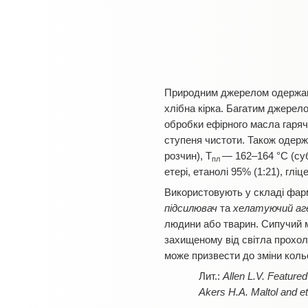
Природним джерелом одержання
хлібна кірка. Багатим джерелом
обробки ефірного масла гаря
ступеня чистоти. Також одерж
розчин), T
— 162–164 °C (суб
пл
етері, етанолі 95% (1:21), гліце
Використовують у складі фарм
підсилювач
та
хелатуючий а
людини або тварин. Сипучий ма
захищеному від світла прохоло
може призвести до зміни коль
Allen L.V. Feature
Akers H.A. Maltol and et