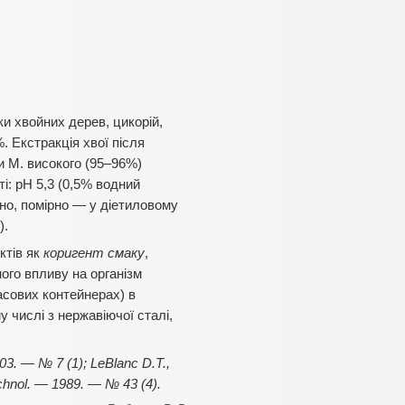
и хвойних дерев, цикорій,
%. Екстракція хвої після
 М. високого (95–96%)
і: pH 5,3 (0,5% водний
ьно, помірно — у діетиловому
).
ктів як
коригент смаку
,
ого впливу на організм
асових контейнерах) в
 числі з нержавіючої сталі,
003. — № 7 (1); LeBlanc D.T.,
Technol. — 1989. — № 43 (4).