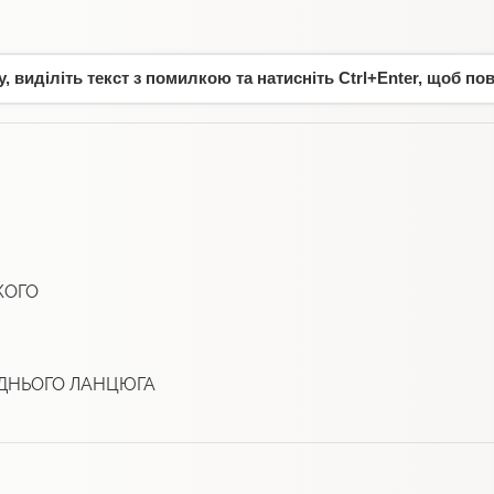
 виділіть текст з помилкою та натисніть Ctrl+Enter, щоб по
КОГО
ЕДНЬОГО ЛАНЦЮГА