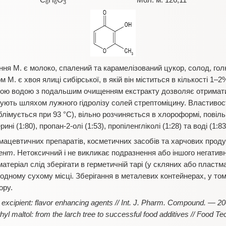
C
H
O
Мол. м. 126,11
6
6
3
 М. є молоко, спалений та карамелізований цукор, солод, голк
 М. є хвоя ялиці сибірської, в якій він міститься в кількості 1–2
чою водою з подальшим очищенням екстракту дозволяє отримати
ують шляхом лужного гідролізу солей стрептоміцину. Властивост
лімується при 93 °C), вільно розчиняється в хлороформі, повіл
рині (1:80), пропан-2-олі (1:53), пропіленгліколі (1:28) та воді (1:83
ацевтичних препаратів, косметичних засобів та харчових проду
гент
. Нетоксичний і не викликає подразнення або іншого негативн
теріал слід зберігати в герметичній тарі (у скляних або пластм
дному сухому місці. Зберігання в металевих контейнерах, у тому
ору.
d excipient: flavor enhancing agents // Int. J. Pharm. Compound. — 2
hyl maltol: from the larch tree to successful food additives // Food 