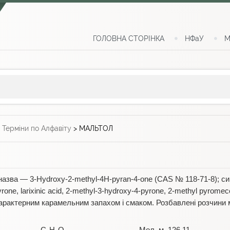
ГОЛОВНА СТОРІНКА
НФаУ
М
>
Терміни по Алфавіту
>
МАЛЬТОЛ
. назва — 3-Hydroxy-2-methyl-4H-pyran-4-one (CAS № 118-71-8); син
rone, larixinic acid, 2-methyl-3-hydroxy-4-pyrone, 2-methyl pyromeco
 характерним карамельним запахом і смаком. Розбавлені розчини