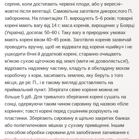
серпня, коли достигають червоні плоди, або у вересні–
жовтні після вегетації. Самовільна заготівля дикорослого П.
заборонена. На плантаціях П. вирощують 5–6 років; товарні
корені мають вагу від 14 г; маса коренів, вирощених у Боярці
(Україна), досягає 50–60 г. Таку вагу в природних умовах
мають корені віком 40–45 років. Заготівлю коренів зазвичай
проводять вручну, щоб не відірвати від кореня «шийку» і не
ушкодити бічні й додаткові корені, старанно очищають
м’якою сухою щіточкою від землі (мити не дозволяється!),
відрізають надземну частину, кладуть в обкладену мохом
коробочку з кори, засипають землею, яку беруть з того
місця, де ріс П., і в такому вигляді доставляють на
приймальний пункт. Зберігати свіже коріння можна не
більше 5 діб. Для тривалого зберігання корені сушать на
сонці, одержуючи таким чином сировину під назвою «біле
коріння»; товсті корені перед сушінням розрізують на
пластинки. Зберігають сировину в щільно закритих банках
або поліетиленових мішках у сухому приміщенні. Іншим
способом обробки сировини для запобігання загнивання є