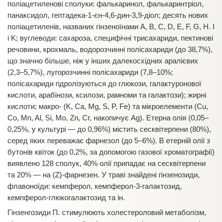
поліацетиленові сполуки: фалькаринол, фалькаринтріол,
панаксидол, гептадека-1-єн-4,6-дин-3,9-діол; десять нових
поліацетиленів, названих гінзеноїнами A, B, C, D, E, F, G, H. I
і K; вуглеводи: сахароза, специфічні трисахариди, пектинові
речовини, крохмаль, водорозчинні полісахариди (до 38,7%),
що значно більше, ніж у інших далекосхідних аралієвих
(2,3–5,7%), лугорозчинні полісахариди (7,8–10%;
полісахариди гідролізуються до глюкози, галактуронової
кислоти, арабінози, ксилози, рамноми та галактози); жирні
кислоти; макро- (K, Ca, Mg, S, P, Fe) та мікроелементи (Cu,
Co, Mn, Al, Si, Mo, Zn, Cr, накопичує Ag). Етерна олія (0,05–
0,25%, у культурі — до 0,96%) містить сесквітерпени (80%),
серед яких переважає фарнезол (до 5–6%). В етерній олії з
бутонів квіток (до 0,2%, за допомогою газової хроматографії)
виявлено 128 сполук, 40% олії припадає на сесквітерпени
та 20% — на (Z)-фарнезен. У траві знайдені гінзенозиди,
флавоноїди: кемпферол, кемпферол-3-галактозид,
кемпферол-глюкогалактозид та ін.
Гінзенгозиди П. стимулюють холестероловий метаболізм,