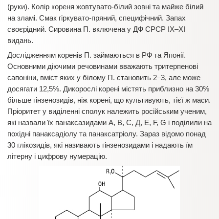
(руки). Колір кореня жовтувато-білий зовні та майже білий
на зламі. Смак гіркувато-пряний, специфічний. Запах
своєрідний. Сировина П. включена у ДФ СРСР IX–XІ
видань.
Дослідженням коренів П. займаються в РФ та Японії.
Основними діючими речовинами вважають тритерпенові
сапоніни, вміст яких у білому П. становить 2–3, але може
досягати 12,5%. Дикорослі корені містять приблизно на 30%
більше гінзенозидів, ніж корені, що культивують, тієї ж маси.
Пріоритет у виділенні сполук належить російським ученим,
які назвали їх панаксазидами А, В, С, Д, Е, F, G і поділили на
похідні панаксадіолу та панаксатріолу. Зараз відомо понад
30 глікозидів, які називають гінзенозидами і надають їм
літерну і цифрову нумерацію.