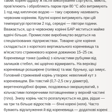
такий: корені одразу ж після викопування сортують, миють,
пров’ялюють і обробляють паром при 80 °С або витримують
1 год над киплячою водою — таку сировину називають
червоним корінням. Крупні корені витримують при цій
температурі протягом 2 год, середні — півтори години.
Вважається, що в червоному корінні БАР міститься майже
вдвічі більше. Промислове виробництво ведеться на
спеціалізованих підприємствах. Товарне ціле коріння
складається з короткого вертикального кореневища та
м’ясистого стрижневого кореня довжиною 15–25 см.
Кореневище тонке (шийка) з кільчастими рубцями від
залишків стебел, які щорічно відмирають. На верхівці
кореневище розширене (голівка) та має бруньку, що зимує.
Головний стрижневий корінь утворює невеликий кут з
кореневищем. Він товстий (0,7–2,5 см у діаметрі),
веретеноподібної форми, поздовжньо-зморшкуватий, з
кільчастими поперечними потовщеннями у верхній частині
(тіло). Знизу корінь часто розгалужується на два, рідше —
на три та більше відростків — бічні корені (ноги). Часто
бувають відгалуження й від кореневища — додаткові корені