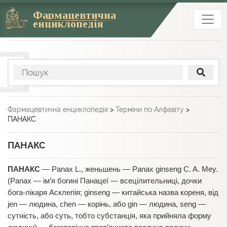
Фармацевтична
енциклопедія
Фармацевтична енциклопедія
>
Терміни по Алфавіту
>
ПАНАКС
ПАНАКС
ПАНАКС
— Panax L., женьшень — Pаnах ginseng C. A. Mey.
(Panax — ім’я богині Панацеї — всецілительниці, дочки
бога-лікаря Асклепія; ginseng — китайська назва кореня, від
jen — людина, chen — корінь, або gin — людина, seng —
сутність, або суть, тобто субстанція, яка прийняла форму