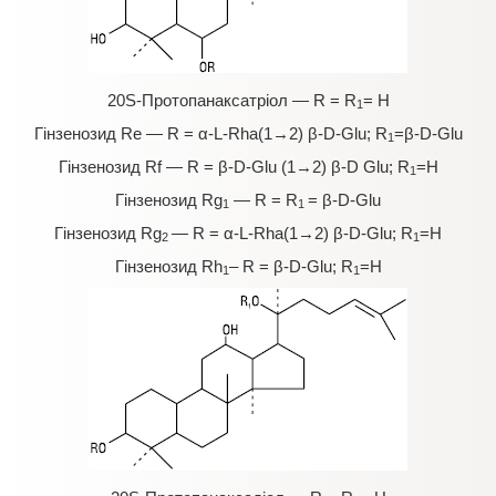
20S-Протопанаксатріол — R = R
= H
1
Гінзенозид Re — R = α-L-Rha(1→2) β-D-Glu; R
=β-D-Glu
1
Гінзенозид Rf — R = β-D-Glu (1→2) β-D Glu; R
=H
1
Гінзенозид Rg
— R = R
= β-D-Glu
1
1
Гінзенозид Rg
— R = α-L-Rha(1→2) β-D-Glu; R
=H
2
1
Гінзенозид Rh
– R = β-D-Glu; R
=H
1
1