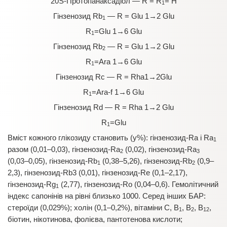
20S-Протопанаксадіол — R = R
= H
1
Гінзенозид Rb
— R = Glu 1→2 Glu
1
R
=Glu 1→6 Glu
1
Гінзенозид Rb
— R = Glu 1→2 Glu
2
R
=Ara 1→6 Glu
1
Гінзенозид Rc — R = Rha1→2Glu
R
=Ara-f 1→6 Glu
1
Гінзенозид Rd — R = Rha 1→2 Glu
R
=Glu
1
Вміст кожного глікозиду становить (у%): гінзенозид-Ra і Ra
1
разом (0,01–0,03), гінзенозид-Ra
(0,02), гінзенозид-Ra
2
3
(0,03–0,05), гінзенозид-Rb
(0,38–5,26), гінзенозид-Rb
(0,9–
1
2
2,3), гінзенозид-Rb3 (0,01), гінзенозид-Re (0,1–2,17),
гінзенозид-Rg
(2,77), гінзенозид-Ro (0,04–0,6). Гемолітичний
1
індекс сапонінів на рівні близько 1000. Серед інших БАР:
стероїди (0,029%); холін (0,1–0,2%), вітаміни С, В
, В
, В
,
1
2
12
біотин, нікотинова, фолієва, пантотенова кислоти;