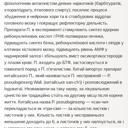
фізіологічним антагоністом деяких наркотиків (барбітуратів,
хлоралгідрату, етилового спирту); посилює процеси
збудження в нейронах кори та в стовбурових відділах
головного мозку і покращує рефлекторну діяльність.
Препарати П. в експерименті стимулюють синтез ядерних
рибонуклеїнових кислот і РНК-полімерази печінки,
підвищують синтез білка, рибонуклеїнової кислоти і ліпідів у
клітинах кісткового мозку, підвищують рівень АМФ у
наднирковій залозі і збільшують вміст оксикортикостероїдів
у плазмі крові. П. входить до БТФ, застосовується в
гомеопатії поряд з П. п’ятилистим. Китай імпортує препарат
китайського П., який називається П. несправжній — P.
pseudoginseng Wall. (китайське sаn-сh’і) і розповсюджений в
Індокитаї. Незважаючи на таку назву, за лікувальною
цінністю він традиційно стоїть на другому місці після кореня
життя. Китайська назва P. pseudoginseng — «сан-чи»
перекладається як «три-сім» — за кількістю листків і
листочків у них. Кількість листків у несправжнього
женьшеню доходить до 6, а листочків у них налічується, як і