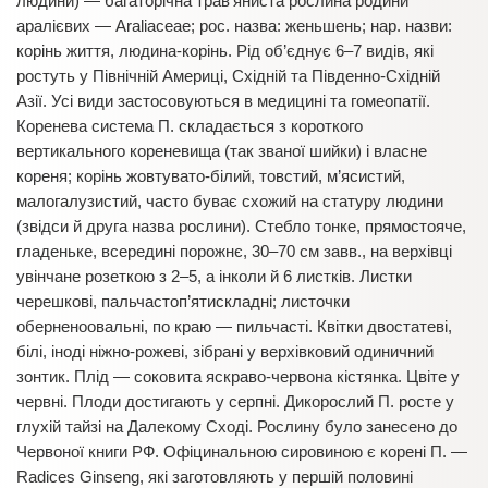
людини) — багаторічна трав’яниста рослина родини
аралієвих — Araliaceae; рос. назва: женьшень; нар. назви:
корінь життя, людина-корінь. Рід об’єднує 6–7 видів, які
ростуть у Північній Америці, Східній та Південно-Східній
Азії. Усі види застосовуються в медицині та гомеопатії.
Коренева система П. складається з короткого
вертикального кореневища (так званої шийки) і власне
кореня; корінь жовтувато-білий, товстий, м’ясистий,
малогалузистий, часто буває схожий на статуру людини
(звідси й друга назва рослини). Стебло тонке, прямостояче,
гладеньке, всередині порожнє, 30–70 см завв., на верхівці
увінчане розеткою з 2–5, а інколи й 6 листків. Листки
черешкові, пальчастоп’ятискладні; листочки
оберненоовальні, по краю — пильчасті. Квітки двостатеві,
білі, іноді ніжно-рожеві, зібрані у верхівковий одиничний
зонтик. Плід — соковита яскраво-червона кістянка. Цвіте у
червні. Плоди достигають у серпні. Дикорослий П. росте у
глухій тайзі на Далекому Сході. Рослину було занесено до
Червоної книги РФ. Офіцинальною сировиною є корені П. —
Radices Ginseng, які заготовляють у першій половині