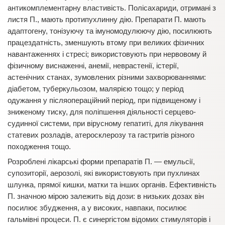
антикомплементарну властивість. Полісахариди, отримані з
листя П., мають протипухлинну дію. Препарати П. мають
адаптогену, тонізуючу та імуномодулюючу дію, посилюють
працездатність, зменшують втому при великих фізичних
навантаженнях і стресі; використовують при нервовому й
фізичному виснаженні, анемії, неврастенії, істерії,
астенічних станах, зумовлених різними захворюваннями:
діабетом, туберкульозом, малярією тощо; у період
одужання у післяопераційний період, при підвищеному і
зниженому тиску, для поліпшення діяльності серцево-
судинної системи, при вірусному гепатиті, для лікування
статевих розладів, атеросклерозу та гастритів різного
походження тощо.
Розроблені лікарські форми препаратів П. — емульсії,
супозиторії, аерозолі, які використовують при пухлинах
шлунка, прямої кишки, матки та інших органів. Ефективність
П. значною мірою залежить від дози: в низьких дозах він
посилює збудження, а у високих, навпаки, посилює
гальмівні процеси. П. є синергістом відомих стимуляторів і