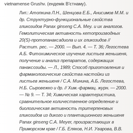
vietnamense Grushv. (ендемік В’єтнаму).
Атопкина Л.Н., Шенцова Е.Б., Анисимов М.М. и
др. Структурно-функциональные свойства
гликозидов Panax ginseng C.A. Mey. и их аналогов.
Гемолитическая активность кетопроизводных
20(S)-протопанаксадиола и их гликозидов //
Растит. рес. — 2000. — Вып. 4. — Т. 36; Легостева
А.Б. Фитохимическое изучение листьев женьшеня,
получение и анализ препаратов, содержащих
панаксозиды. — Л., 1989; Способ приготовления и
фармакологические свойства настойки из
листьев женьшеня / С.А. Минина, А.Б. Легостева,
Н.Б. Сыровежко и др. // Хим.-фармац. журн. — 2000.
— № 9. — Т. 34; Химическая характеристика,
сравнительное количественное определение и
биологическая активность тритерпеновых
гликозидов из дикого и плантационного женьшеня
Panax ginseng C.A. Meyer, произрастающих в
Приморском крае / Г.Б. Еляков, Н.И. Уварова, В.В.