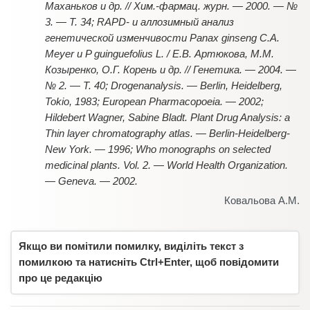
Маханьков и др. // Хим.-фармац. журн. — 2000. — №
3. — Т. 34; RAPD- и аллозимный анализ
генетической изменчивости Panax ginseng C.A.
Meyer и P guinguefolius L. / Е.В. Артюкова, М.М.
Козыренко, О.Г. Корень и др. // Генетика. — 2004. —
№ 2. — Т. 40; Drogenanalysis. — Berlin, Heidelberg,
Tokio, 1983; European Pharmacopoeia. — 2002;
Hildebert Wagner, Sabine Bladt. Plant Drug Analysis: a
Thin layer chromatography atlas. — Berlin-Heidelberg-
New York. — 1996; Who monographs on selected
medicinal plants. Vol. 2. — World Health Organization.
— Geneva. — 2002.
Ковальова А.М.
Якщо ви помітили помилку, виділіть текст з
помилкою та натисніть Ctrl+Enter, щоб повідомити
про це редакцію