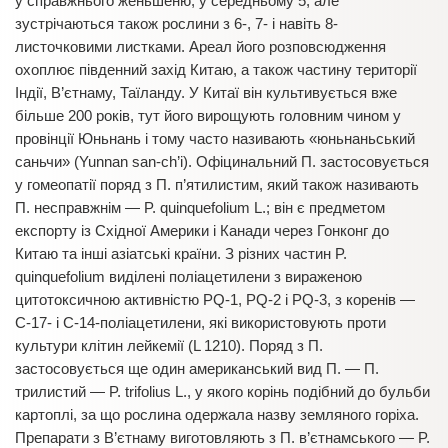
у справжнього женьшеню, у середньому 5, але
зустрічаються також рослини з 6-, 7- і навіть 8-
листочковими листками. Ареал його розповсюдження
охоплює південний захід Китаю, а також частину території
Індії, В’єтнаму, Таїланду. У Китаї він культивується вже
більше 200 років, тут його вирощують головним чином у
провінції Юньнань і тому часто називають «юньнаньський
саньчи» (Yunnan sаn-сh’і). Офіцинальний П. застосовується
у гомеопатії поряд з П. п’ятилистим, який також називають
П. несправжнім — P. quinquefolium L.; він є предметом
експорту із Східної Америки і Канади через Гонконг до
Китаю та інші азіатські країни. З різних частин P.
quinquefolium виділені поліацетилени з вираженою
цитотоксичною активністю PQ-1, PQ-2 і PQ-3, з коренів —
C-17- і C-14-поліацетилени, які використовують проти
культури клітин лейкемії (L 1210). Поряд з П.
застосовується ще один американський вид П. — П.
трилистий — P. trifolius L., у якого корінь подібний до бульби
картоплі, за що рослина одержала назву земляного горіха.
Препарати з В’єтнаму виготовляють з П. в’єтнамського — P.