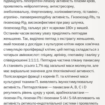
підвищують ліпопротеїн-ліпазну активність плазми крові,
проявляють нейролептичну, антистресорну,
знеболювальну, гіпертензивну, холіноміметичну, гістаміно-,
атропіно-, папавериноподібну активність. Гінзенозид-Rb
та
1
гінзенозид-Rg
високоефективні при раку шлунка,
1
гінзенозид-Rg
гальмує ріст «саркоми-180» у мишей.
1
Останнім часом велику увагу приділяють пептидам
женьшеню. Так, виділено пептид з екстракту женьшеню,
який показав у дослідах з культурою клітин нирок хом’ячка
стимуляцію проліферації клітин; цей пептид складається з
чотирьох амінокислот: гліцину, аргініну, глютаміну і валіну у
співвідношенні 1:1:1:1. Пептидна частина глікану панаксану
А становить усього 1,7% від загальної маси молекули, але
має вирішальне значення для гіпоглікемічної активності.
Полісахаридні фракції з коренів П. та клітинної маси
культурної тканини П. виявляють імуностимулювальну
активність. Пептидоглікани — панаксани A, B, C і D
регулюють рівень цукру у крові, арабіногалактани —
гінзенан Pa, гінзенан Pb і гінзенани S-IA і S-IIA впливають на
активність ретикуло-ендотеліальної системи і проявляють