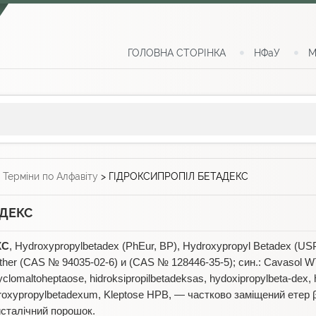
ГОЛОВНА СТОРІНКА
НФаУ
М
>
Терміни по Алфавіту
>
ГІДРОКСИПРОПІЛ БЕТАДЕКС
АДЕКС
КС
, Hydroxypropylbetadex (PhEur, BP), Hydroxypropyl Betadex (USP
 ether (CAS № 94035-02-6) и (CAS № 128446-35-5); син.: Cavasol W7
yclomaltoheptaose, hidroksipropilbetadeksas, hydoxipropylbeta-dex, 
roxypropylbetadexum, Kleptose HPB, — частково заміщений етер 
исталічний порошок.