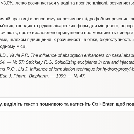
 <3,0%, легко розчиняється у воді та пропіленгліколі, розчиняєт
ній практиці в основному як розчинник гідрофобних речовин, а
 м’яких, твердих та рідких лікарських форм для місцевого, перор
сичність, проте висловлено припущення про можливість синергети
ами, шляхом підвищення їх розчинності, а отже, біодоступності. 
одному місці.
.D., Vavia P.R. The influence of absorption enhancers on nasal absorpt
 — № 57; Strickley R.G. Solubilizing excipients in oral and injectab
 R.O., Liu J. Influence of formulation technique for hydroxypropyl-be
// Eur. J. Pharm. Biopharm. — 1999. — № 47.
 виділіть текст з помилкою та натисніть Ctrl+Enter, щоб по