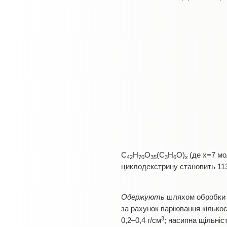
C
H
O
(C
H
O)
(де x=7 мо
42
70
35
3
6
x
циклодекстрину становить 113
Одержують
шляхом обробки β
за рахунок варіювання кількос
3
0,2–0,4 г/см
; насипна щільніс