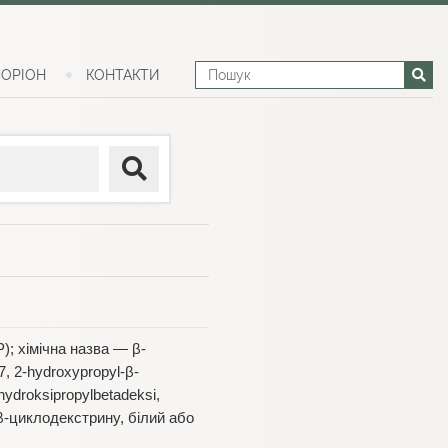
ОРІОН
КОНТАКТИ
); хімічна назва — β-
, 2-hydroxypropyl-β-
hydroksipropylbetadeksi,
β-циклодекстрину, білий або