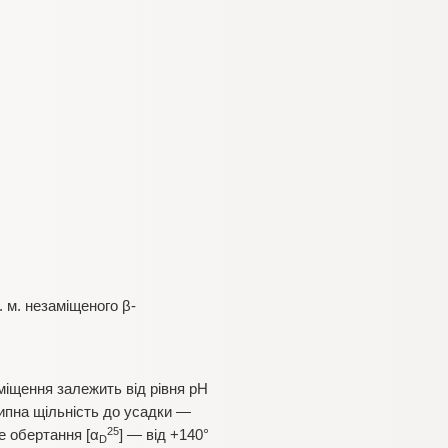
 м. незаміщеного β-
іщення залежить від рівня рН
сипна щільність до усадки —
25
е обертання [α
] — від +140°
D