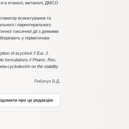
ься в етанолі, метанолі, ДМСО
ктиватор всмоктування та
ального і парентерального
чної токсичної дії з деякими
Зберігають у герметичних
ion of acyclovir // Eur. J.
le formulations // Pharm. Res.
ta-cyclodextrin on the stability
Рибачук В.Д.
відомити про це редакцію