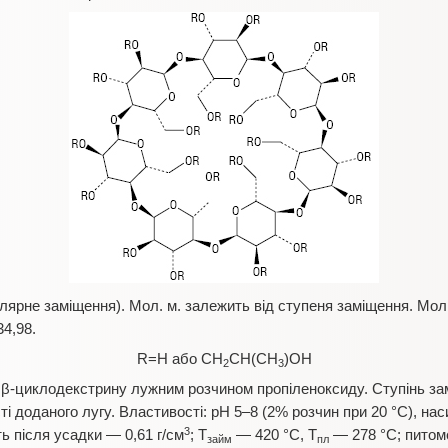
лярне заміщення). Мол. м. залежить від ступеня заміщення. Мол.
4,98.
R=H або CH
CH(CH
)OH
2
3
-циклодекстрину лужним розчином пропіленоксиду. Ступінь зам
ті доданого лугу. Властивості: pH 5–8 (2% розчин при 20 °C), на
3
ть після усадки — 0,61 г/см
; Т
— 420 °C, Т
— 278 °C; питом
займ
пл