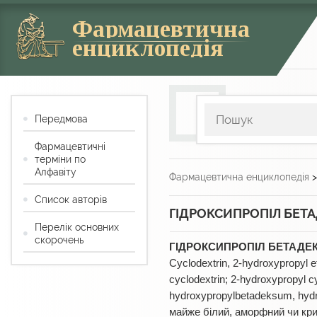
Фармацевтична
енциклопедія
Передмова
Фармацевтичні
терміни по
Алфавіту
Фармацевтична енциклопедія
Список авторів
ГІДРОКСИПРОПІЛ БЕТ
Перелік основних
скорочень
ГІДРОКСИПРОПІЛ БЕТАДЕ
Cyclodextrin, 2-hydroxypropyl
cyclodextrin; 2-hydroxypropyl c
hydroxypropylbetadeksum, hyd
майже білий, аморфний чи кр