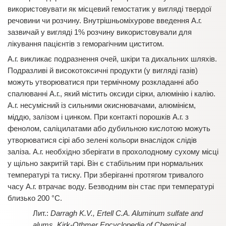
використовувати як місцевий гемостатик у вигляді твердої
речовини чи розчину. Внутрішньоміхурове введення А.г.
зазвичай у вигляді 1% розчину використовували для
лікування пацієнтів з геморагічним циститом.
А.г. викликає подразнення очей, шкіри та дихальних шляхів.
Подразливі й високотоксичні продукти (у вигляді газів)
можуть утворюватися при термічному розкладанні або
спалюванні А.г., який містить оксиди сірки, алюмінію і калію.
А.г. несумісний із сильними окиснювачами, алюмінієм,
міддю, залізом і цинком. При контакті порошків А.г. з
фенолом, саліцилатами або дубильною кислотою можуть
утворюватися сірі або зелені кольори внаслідок слідів
заліза. А.г. необхідно зберігати в прохолодному сухому місці
у щільно закритій тарі. Він є стабільним при нормальних
температурі та тиску. При зберіганні протягом тривалого
часу А.г. втрачає воду. Безводним він стає при температурі
близько 200 °C.
Darragh K.V., Ertell C.A. Aluminum sulfate and
alums. Kirk-Othmer Encyclopedia of Chemical