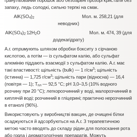
гранульований порошок або безбарвні прозорі кристали без
запаху, ледь солодкі, сильно терпкі на смак.
AlK(SO
)
Мол. м. 258,21 (для
4
2
неводних)
.
AlK(SO
)
12H
O Мол. м. 474, 39 (для
4
2
2
додекагідрату)
А.г.
отримують
шляхом обробки бокситу з сірчаною
кислотою, а потім — із сульфатом калію, або сульфат
алюмінію піддають взаємодії з сульфатом калію. А.г. має
3
такі властивості: щільність (bulk) — 1 г/см
; щільність
3
(істинна) — 1,725 г/см
; щільність пари (відносна) — 16,4
(повітря — 1); Т
— 92,5 °C; рН 3,0–3,5 (10% водного
пл
розчину при 20 °C); легкорозчинний у воді, малорозчинний в
киплячій воді; розчинний в гліцерині; практично нерозчинний
в етанолі (96%).
Використовують у виробництві вакцин, де очищені білки
осаджуються й адсорбуються на А.г. З терапевтичною
метою часто вводять до складу рідин для полоскання рота
або горла і дерматологічних препаратів. Можуть