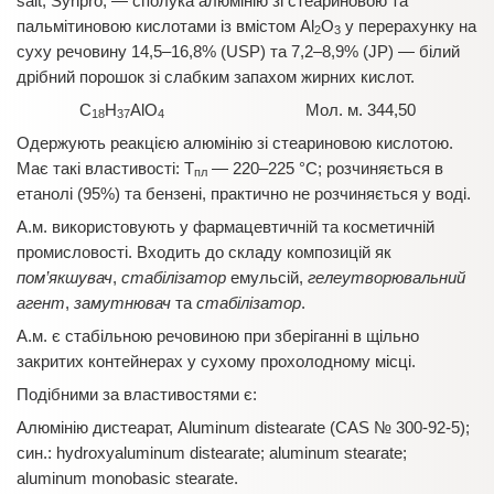
salt; Synpro, — сполука алюмінію зі стеариновою та
пальмітиновою кислотами із вмістом Al
O
у перерахунку на
2
3
суху речовину 14,5–16,8% (USP) та 7,2–8,9% (JP) — білий
дрібний порошок зі слабким запахом жирних кислот.
C
H
AlO
Мол. м. 344,50
18
37
4
Одержують реакцією алюмінію зі стеариновою кислотою.
Має такі властивості: T
— 220–225 °C; розчиняється в
пл
етанолі (95%) та бензені, практично не розчиняється у воді.
А.м. використовують у фармацевтичній та косметичній
промисловості. Входить до складу композицій як
пом’якшувач
,
стабілізатор
емульсій,
гелеутворювальний
агент
,
замутнювач
та
стабілізатор
.
А.м. є стабільною речовиною при зберіганні в щільно
закритих контейнерах у сухому прохолодному місці.
Подібними за властивостями є:
Алюмінію дистеарат, Aluminum distearate (CAS № 300-92-5);
син.: hydroxyaluminum distearate; aluminum stearate;
aluminum monobasic stearate.