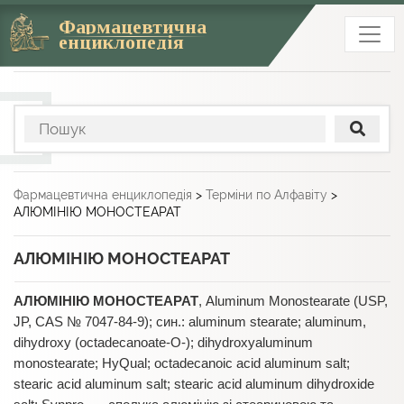
Фармацевтична
енциклопедія
Фармацевтична енциклопедія
>
Терміни по Алфавіту
>
АЛЮМІНІЮ МОНОСТЕАРАТ
АЛЮМІНІЮ МОНОСТЕАРАТ
АЛЮМІНІЮ МОНОСТЕАРАТ
, Aluminum Monostearate (USP,
JP, CAS № 7047-84-9); син.: аluminum stearate; aluminum,
dihydroxy (octadecanoate-O-); dihydroxyaluminum
monostearate; HyQual; octadecanoic acid aluminum salt;
stearic acid aluminum salt; stearic acid aluminum dihydroxide