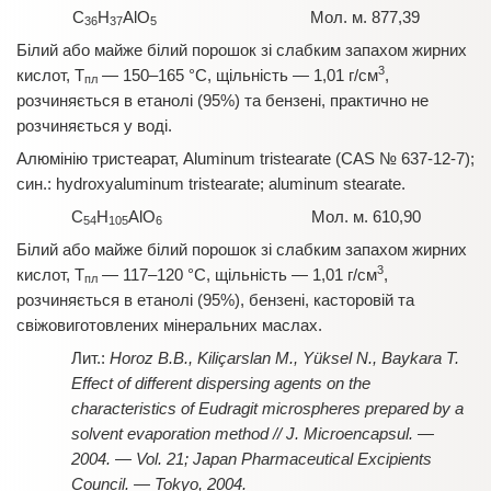
C
H
AlO
Мол. м. 877,39
36
37
5
Білий або майже білий порошок зі слабким запахом жирних
3
кислот, T
— 150–165 °C, щільність — 1,01 г/см
,
пл
розчиняється в етанолі (95%) та бензені, практично не
розчиняється у воді.
Алюмінію тристеарат, Aluminum tristearate (CAS № 637-12-7);
син.: hydroxyaluminum tristearate; aluminum stearate.
C
H
AlO
Мол. м. 610,90
54
105
6
Білий або майже білий порошок зі слабким запахом жирних
3
кислот, T
— 117–120 °C, щільність — 1,01 г/см
,
пл
розчиняється в етанолі (95%), бензені, касторовій та
свіжовиготовлених мінеральних маслах.
Horoz B.B., Kiliçarslan M., Yüksel N., Baykara T.
Effect of different dispersing agents on the
characteristics of Eudragit microspheres prepared by a
solvent evaporation method // J. Microencapsul. —
2004. — Vol. 21; Japan Pharmaceutical Excipients
Council. — Tokyo, 2004.