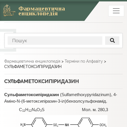
Фармацевтична
енциклопедія
Фармацевтична енциклопедія
>
Терміни по Алфавіту
>
СУЛЬФАМЕТОКСИПІРИДАЗИН
СУЛЬФАМЕТОКСИПІРИДАЗИН
Сульфаметоксипіридазин
(Sulfamethoxypyridazinum), 4-
Аміно-N-(6-метоксипіразин-3-іл)бензолсульфонамід.
C
H
N
O
S Мол. м. 280,3
11
12
4
3