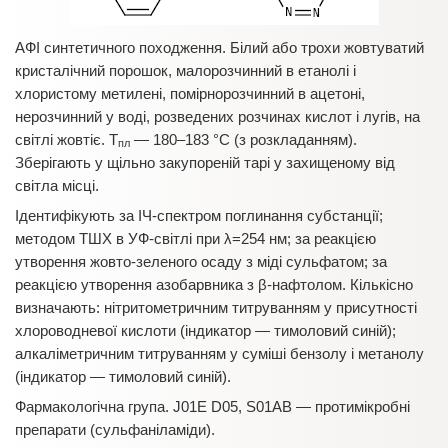
АФІ синтетичного походження. Білий або трохи жовтуватий
кристалічний порошок, малорозчинний в етанолі і
хлористому метилені, помірнорозчинний в ацетоні,
нерозчинний у воді, розведених розчинах кислот і лугів, на
світлі жовтіє. Т
— 180–183 °С (з розкладанням).
пл
Зберігають у щільно закупореній тарі у захищеному від
світла місці.
Ідентифікують за ІЧ-спектром поглинання субстанції;
методом ТШХ в УФ-світлі при λ=254 нм; за реакцією
утворення жовто-зеленого осаду з міді сульфатом; за
реакцією утворення азобарвника з β-нафтолом. Кількісно
визначають: нітритометричним титруванням у присутності
хлороводневої кислоти (індикатор — тимоловий синій);
алкаліметричним титруванням у суміші бензолу і метанолу
(індикатор — тимоловий синій).
Фармакологічна група. J01E D05, S01AB — протимікробні
препарати (сульфаніламіди).