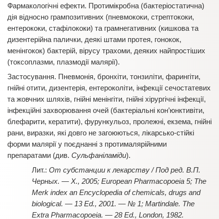
Фармакологічні ефекти. Протимікробна (бактеріостатична)
дія відносно грампозитивних (пневмококи, стрептококи,
ентерококи, стафілококи) та грамнегативних (кишкова та
дизентерійна палички, деякі штами протея, гонокок,
менінгокок) бактерій, вірусу трахоми, деяких найпростіших
(токсоплазми, плазмодії малярії).
Застосування. Пневмонія, бронхіти, тонзиліти, фарингіти,
гнійні отити, дизентерія, ентероколіти, інфекції сечостатевих
та жовчних шляхів, гнійні менінгіти, гнійні хірургічні інфекції,
інфекційні захворювання очей (бактеріальні кон’юнктивіти,
блефарити, кератити), фурункульоз, пролежні, екзема, гнійні
рани, виразки, які довго не загоюються, лікарсько-стійкі
форми малярії у поєднанні з протималярійними
препаратами (див.
Сульфаніламіди
).
От субстанции к лекарству / Под ред. В.П.
Черных. — Х., 2005; European Pharmacopoeia 5; The
Merk index an Encyclopedia of chemicals, drugs and
biological. — 13 Ed., 2001. — № 1; Martindale. The
Extra Pharmacopoeia. — 28 Ed., London, 1982.