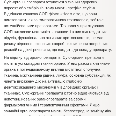
Суіс-органні препарати готуються з тканин здорових
поросят або ембріонів, тому мають префікс «суіс-».
Відмінною ознакою СОП фірми «Heel» є те, що вони
виготовляються за гомеопатичною технологією, тобто є
потенційованими препаратами. Технологія приготування
СОП виключає можливість наявності в них життєздатних
вірусів, функціонально активних протоонкогенів, не має
ризику відносно пріонових хвороб і виникнення алергічних
реакцій на діючі речовини, що входять до складу препарату.
На відміну від органопрепаратів, Суіс-органні препарати
містять усі складові тканин органа. У них разом з клітинами
органа в потенційованому вигляді містяться сполучна
тканина, міжтканинна рідина, лімфа, основна субстанція, які
чинять виражену дію на активацію глибоких
деінтоксикаційних механізмів у відповідних органах і
тканинах. Суіс-органні препарати істотно відрізняються від
непотенційованих органопрепаратів за своїми
фармакологічними і терапевтичними ефектами. Якщо
звичайні органопрепарати мають безпосередню замісну дію