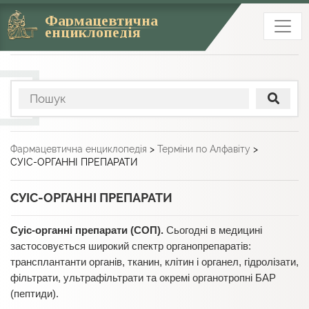
Фармацевтична
енциклопедія
Фармацевтична енциклопедія
>
Терміни по Алфавіту
>
СУІС-ОРГАННІ ПРЕПАРАТИ
СУІС-ОРГАННІ ПРЕПАРАТИ
Суіс-органні препарати (СОП).
Сьогодні в медицині
застосовується широкий спектр органопрепаратів:
трансплантанти органів, тканин, клітин і органел, гідролізати,
фільтрати, ультрафільтрати та окремі органотропні БАР
(пептиди).