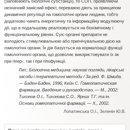
(заповнюють біологічні субстанції), то СОП, проявляючи
незначний замісний ефект, переважно діють за принципом
динамічної регуляції на гомологічні органи людини, тобто
додатково чинять енергетичну та інформаційну модулюючу
дії, що в подальшому реалізовується на біохімічному і
функціональному рівнях. Суіс-органні препарати не
володіють стимулювальною або пригнічувальною дією на
гомологічні органи. Їх дія базується на нормалізації функції
гомологічного органа, що дозволяє використовувати їх як
при гіпер-, так і при гіпофункції.
Біологічна медицина: наукові погляди, лікарські
засоби і терапевтичні методи / За ред. Ф. Шмида.
— Баден-Баден, 1996; Кейн С. Гомеопатическая
фармация. Введение и руководство. — М., 2002;
Тихонов О.І., Тихонова С.О., Ярних Т.Г. та ін.
Основи гомеопатичної фармації. — Х., 2002.
Лопатинська О.І.
,
Зеленін Ю.В.