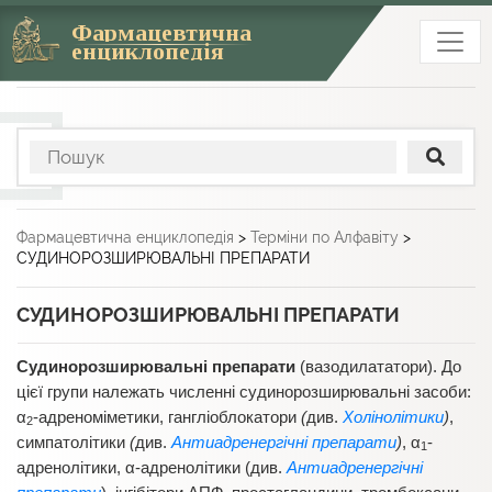
Фармацевтична
енциклопедія
Фармацевтична енциклопедія
>
Терміни по Алфавіту
>
СУДИНОРОЗШИРЮВАЛЬНІ ПРЕПАРАТИ
СУДИНОРОЗШИРЮВАЛЬНІ ПРЕПАРАТИ
Судинорозширювальні препарати
(вазодилататори). До
цієї групи належать численні судинорозширювальні засоби:
α
-адреноміметики, гангліоблокатори
(
див.
Холінолітики
)
,
2
симпатолітики
(
див.
Антиадренергічні препарати
)
, α
-
1
адренолітики, α-адренолітики (див.
Антиадренергічні