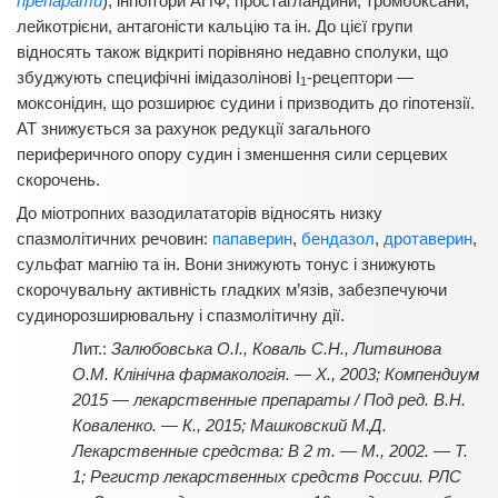
препарати
), інгібітори АПФ, простагландини, тромбоксани,
лейкотрієни, антагоністи кальцію та ін. До цієї групи
відносять також відкриті порівняно недавно сполуки, що
збуджують специфічні імідазолінові I
-рецептори —
1
моксонідин, що розширює судини і призводить до гіпотензії.
АТ знижується за рахунок редукції загального
периферичного опору судин і зменшення сили серцевих
скорочень.
До міотропних вазодилататорів відносять низку
спазмолітичних речовин:
папаверин
,
бендазол
,
дротаверин
,
сульфат магнію та ін. Вони знижують тонус і знижують
скорочувальну активність гладких м’язів, забезпечуючи
судинорозширювальну і спазмолітичну дії.
Залюбовська О.I., Коваль С.Н., Литвинова
О.М. Клiнiчна фармакологiя. — Х., 2003; Компендиум
2015 — лекарственные препараты / Под ред. В.Н.
Коваленко. — К., 2015; Машковский М.Д.
Лекарственные средства: В 2 т. — М., 2002. — Т.
1; Регистр лекарственных средств России. РЛС