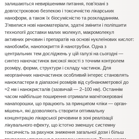
залишаються невирішеними питання, пов’язані з
довгостроковою безпекою і токсичністю лікарських
наноформ, а також їх біосумісністю та розкладанням.
З’явилися нові наноматеріали, здатні змінити і поліпшити
технології доставки малих молекул, макромолекул
активних речовин і препаратів на основі нуклеїнових кислот:
нанобомби, нанопокриття й нанотрубки. Одна з
центральних тем досліджень у цій галузі на сьогодні —
синтез наночастинок високої якості з точним контролем
розміру, форми, структури і складу частинок. Для
неорганічних наночастинок особливий інтерес становлять
нанокластери в діапазоні розмірів від субнанометрової до
≈2 нм і нанокристалів (зазвичай — 2–100 нм). Останнім
часом найбільше поширення отримали магнітокеровані
нанапорошки, що працюють за принципом «ліки — орган-
мішень», які дозволяють створити оптимальну
концентрацію лікарської речовини в зоні реалізації
лікувального ефекту, що істотно зменшує системну
токсичність за рахунок зниження загальної дози і більш