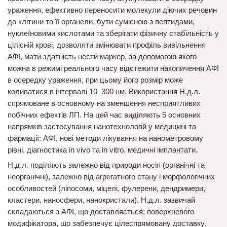
ураження, ефективно переносити молекули діючих речовин
до клітини та її органели, бути сумісною з пептидами,
нуклеїновими кислотами та зберігати фізичну стабільність у
цілісній крові, дозволяти змінювати профіль вивільнення
АФІ, мати здатність нести маркер, за допомогою якого
можна в режимі реального часу відстежити накопичення АФІ
в осередку ураження, при цьому його розмір може
коливатися в інтервалі 10–300 нм. Використання Н.д.л.
спрямоване в основному на зменшення несприятливих
побічних ефектів ЛП. На цей час виділяють 5 основних
напрямків застосування нанотехнологій у медицині та
фармації: АФІ, нові методи лікування на нанометровому
рівні, діагностика in vivo та in vitro, медичні імплантати.
Н.д.л. поділяють залежно від природи носія (органічні та
неорганічні), залежно від агрегатного стану і морфологічних
особливостей (ліпосоми, міцелі, фулерени, дендримери,
кластери, наносфери, нанокристали). Н.д.л. зазвичай
складаються з АФІ, що доставляється; поверхневого
модифікатора, що забезпечує цілеспрямовану доставку.