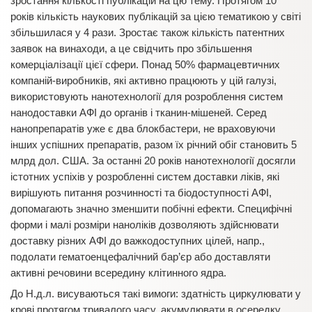
зростання кількості публікацій на цю тему. Протягом 10
років кількість наукових публікацій за цією тематикою у світі
збільшилася у 4 рази. Зростає також кількість патентних
заявок на винаходи, а це свідчить про збільшення
комерціалізації цієї сфери. Понад 50% фармацевтичних
компаній-виробників, які активно працюють у цій галузі,
використовують нанотехнології для розроблення систем
нанодоставки АФІ до органів і тканин-мішеней. Серед
нанопрепаратів уже є два блокбастери, не враховуючи
інших успішних препаратів, разом їх річний обіг становить 5
млрд дол. США. За останні 20 років нанотехнології досягли
істотних успіхів у розробленні систем доставки ліків, які
вирішують питання розчинності та біодоступності АФІ,
допомагають значно зменшити побічні ефекти. Специфічні
форми і малі розміри наноліків дозволяють здійснювати
доставку різних АФІ до важкодоступних цілей, напр.,
подолати гематоенцефалічний бар’єр або доставляти
активні речовини всередину клітинного ядра.
До Н.д.л. висуваються такі вимоги: здатність циркулювати у
крові протягом тривалого часу, акумулювати в осередку