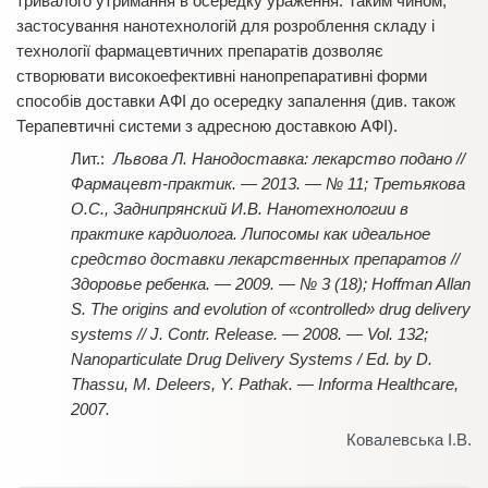
тривалого утримання в осередку ураження. Таким чином,
застосування нанотехнологій для розроблення складу і
технології фармацевтичних препаратів дозволяє
створювати високоефективні нанопрепаративні форми
способів доставки АФІ до осередку запалення (див. також
Терапевтичні системи з адресною доставкою АФІ).
Львова Л. Нанодоставка: лекарство подано //
Фармацевт-практик. — 2013. — № 11; Третьякова
О.С., Заднипрянский И.В. Нанотехнологии в
практике кардиолога. Липосомы как идеальное
средство доставки лекарственных препаратов //
Здоровье ребенка. — 2009. — № 3 (18); Hoffman Allan
S. The origins and evolution of «controlled» drug delivery
systems // J. Contr. Release. — 2008. — Vol. 132;
Nanoparticulate Drug Delivery Systems / Ed. by D.
Thassu, M. Deleers, Y. Pathak. — Informa Healthcare,
2007.
Ковалевська І.В.