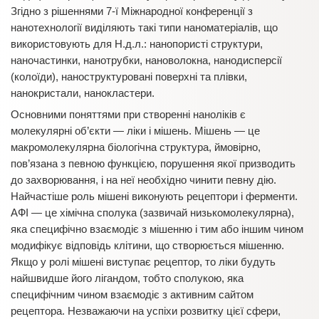
Згідно з рішеннями 7-ї Міжнародної конференції з
нанотехнології виділяють такі типи наноматеріалів, що
використовують для Н.д.л.: нанопористі структури,
наночастинки, нанотрубки, нановолокна, нанодисперсії
(колоїди), наноструктуровані поверхні та плівки,
нанокристали, нанокластери.
Основними поняттями при створенні наноліків є
молекулярні об’єкти — ліки і мішень. Мішень — це
макромолекулярна біологічна структура, ймовірно,
пов’язана з певною функцією, порушення якої призводить
до захворювання, і на неї необхідно чинити певну дію.
Найчастіше роль мішені виконують рецептори і ферменти.
АФІ — це хімічна сполука (зазвичай низькомолекулярна),
яка специфічно взаємодіє з мішенню і тим або іншим чином
модифікує відповідь клітини, що створюється мішенню.
Якщо у ролі мішені виступає рецептор, то ліки будуть
найшвидше його лігандом, тобто сполукою, яка
специфічним чином взаємодіє з активним сайтом
рецептора. Незважаючи на успіхи розвитку цієї сфери,