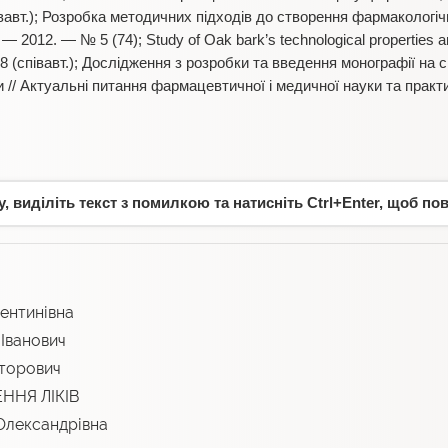
івавт.); Розробка методичних підходів до створення фармакологі
— 2012. — № 5 (74); Study of Oak bark’s technological properties and 
 8 (співавт.); Дослідження з розробки та введення монографії на
 // Актуальні питання фармацевтичної і медичної науки та практ
 виділіть текст з помилкою та натисніть Ctrl+Enter, щоб по
ентинівна
Іванович
торович
ННЯ ЛІКІВ
Олександрівна