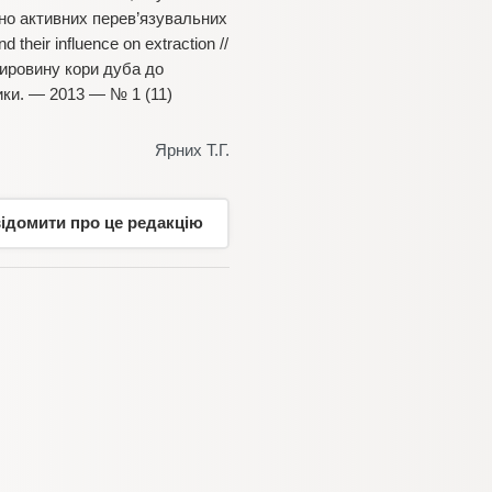
чно активних перев’язувальних
their influence on extraction //
 сировину кори дуба до
ики. — 2013 — № 1 (11)
Ярних Т.Г.
відомити про це редакцію