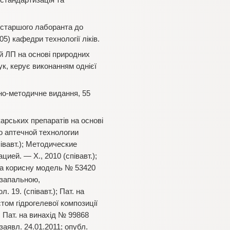
 стандартизація та
д старшого лаборанта до
05) кафедри технології ліків.
й ЛП на основі природних
аук, керує виконанням однієї
ьно-методичне видання, 55
рських препаратів на основі
по аптечной технологии
півавт.); Методические
ей. — Х., 2010 (співавт.);
. на корисну модель № 53420
тизапальною,
 19. (співавт.); Пат. на
том гідрогелевої композиції
); Пат. на винахід № 99868
заявл. 24.01.2011; опубл.