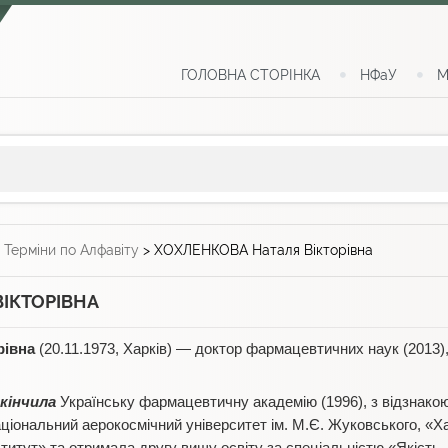
ГОЛОВНА СТОРІНКА
НФаУ
М
>
Терміни по Алфавіту
>
ХОХЛЕНКОВА Наталя Вікторівна
ІКТОРІВНА
рівна
(20.11.1973, Харків) — доктор фармацевтичних наук (2013)
кінчила
Українську фармацевтичну академію (1996), з відзнако
ціональний аерокосмічний університет ім. М.Є. Жуковського, «Ха