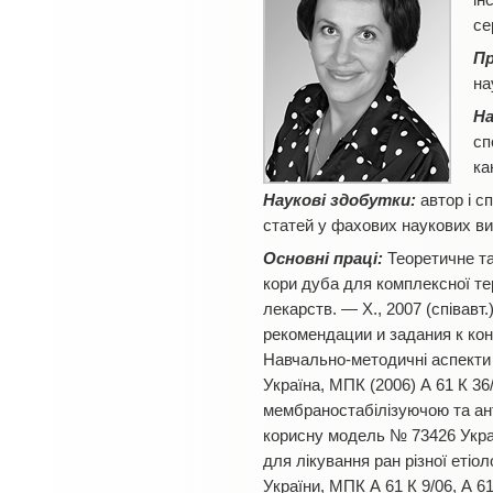
ін
се
Пр
на
На
сп
ка
Наукові здобутки:
автор і с
статей у фахових наукових вид
Основні праці:
Теоретичне та
кори дуба для комплексної тер
лекарств. — Х., 2007 (співавт.
рекомендации и задания к кон
Навчально-методичні аспекти в
Україна, МПК (2006) А 61 К 36
мембраностабілізуючою та анти
корисну модель № 73426 Україн
для лікування ран різної етіол
України, МПК А 61 К 9/06, А 61