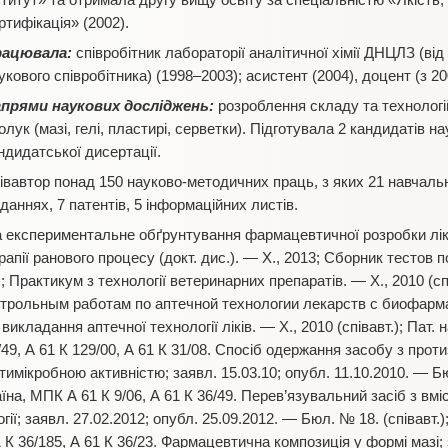
ститут» та отримала другу вищу освіту за спеціальністю «Якість,
ртифікація» (2002).
ацювала:
співробітник лабораторії аналітичної хімії ДНЦЛЗ (ві
укового співробітника) (1998–2003); асистент (2004), доцент (з 20
прями наукових досліджень:
розроблення складу та технологі
олук (мазі, гелі, пластирі, серветки). Підготувала 2 кандидатів н
ндидатської дисертації.
півавтор понад 150 науково-методичних праць, з яких 21 навчал
аннях, 7 патентів, 5 інформаційних листів.
 експериментальне обґрунтування фармацевтичної розробки ліка
апії ранового процесу (докт. дис.). — Х., 2013; Сборник тестов 
); Практикум з технології ветеринарних препаратів. — Х., 2010 (с
трольным работам по аптечной технологии лекарств с биофармаци
икладання аптечної технології ліків. — Х., 2010 (співавт.); Пат
/49, А 61 К 129/00, А 61 К 31/08. Спосіб одержання засобу з про
мікробною активністю; заявл. 15.03.10; опубл. 11.10.2010. — Бюл.
а, МПК А 61 К 9/06, А 61 К 36/49. Перев’язувальний засіб з вміс
огії; заявл. 27.02.2012; опубл. 25.09.2012. — Бюл. № 18. (співавт.
 К 36/185, А 61 К 36/23. Фармацевтична композиція у формі мазі; 