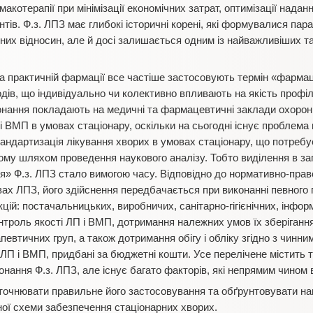
котерапії при мінімізації економічних затрат, оптимізації надан
нтів. Ф.з. ЛПЗ має глибокі історичні корені, які формувалися па
чних відносин, але й досі залишається одним із найважливіших т
та практичній фармації все частіше застосовують термін «фарма
дів, що індивідуально чи колективно впливають на якість профі
конання покладають на медичні та фармацевтичні заклади охорон
 ВМП в умовах стаціонару, оскільки на сьогодні існує проблема
тандартизація лікування хворих в умовах стаціонару, що потребу
ому шляхом проведення наукового аналізу. Тобто виділення в за
 Ф.з. ЛПЗ стало вимогою часу. Відповідно до нормативно-право
вах ЛПЗ, його здійснення передбачається при виконанні певного 
нкцій: постачальницьких, виробничих, санітарно-гігієнічних, інфор
нтроль якості ЛП і ВМП, дотримання належних умов їх зберігання
евтичних груп, а також дотримання обігу і обліку згідно з чинн
ЛП і ВМП, придбані за бюджетні кошти. Усе перелічене містить т
онання Ф.з. ЛПЗ, але існує багато факторів, які непрямим чином 
точнювати правильне його застосовування та обґрунтовувати на
чної схеми забезпечення стаціонарних хворих.