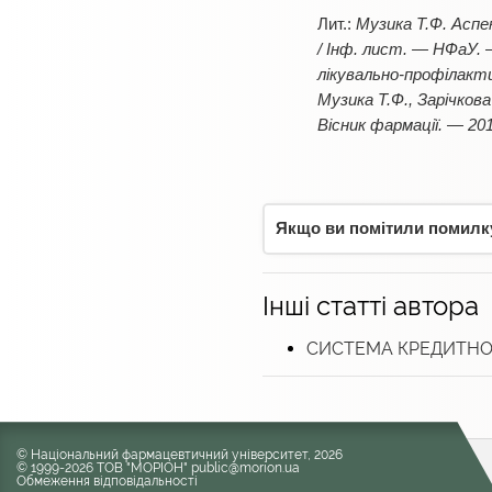
Музика Т.Ф. Аспе
/ Інф. лист. — НФаУ.
лікувально-профілактич
Музика Т.Ф., Зарічков
Вісник фармації. — 20
Якщо ви помітили помилку,
Інші статті автора
СИСТЕМА КРЕДИТНО
© Національний фармацевтичний університет, 2026
© 1999-2026 ТОВ "МОРІОН" public@morion.ua
Обмеження відповідальності