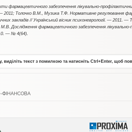
кти фармацевтичного забезпечення лікувально-профілактичних
 — 2011; Толочко В.М., Музика Т.Ф. Нормативне регулювання ф
них закладів // Український вісник психоневрології. — 2011. — Т. 
а М.В. Дослідження фармацевтичного забезпечення лікувально-п
10. — № 4(64).
 виділіть текст з помилкою та натисніть Ctrl+Enter, щоб по
-ФІНАНСОВА