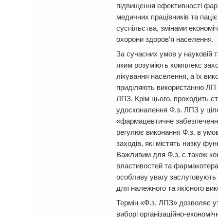
підвищення ефективності фарма
медичних працівників та паціє
суспільства, змінами економі
охорони здоров’я населення.
За сучасних умов у науковій 
яким розуміють комплекс захо
лікування населення, а їх ви
приділяють використанню ЛП і
ЛПЗ. Крім цього, проходить с
удосконалення Ф.з. ЛПЗ у ціл
«фармацевтичне забезпечення»
регулює виконання Ф.з. в умо
заходів, які містять низку фу
Важливим для Ф.з. є також ко
властивостей та фармакотерап
особливу увагу заслуговують 
для належного та якісного вик
Термін «Ф.з. ЛПЗ» дозволяє у
виборі організаційно-економі