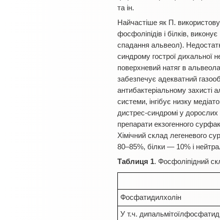
та ін.
Найчастіше як П. використову
фосфоліпідів і білків, викону
спадання альвеол). Недостатн
синдрому гострої дихальної 
поверхневий натяг в альвеолах
забезпечує адекватний газооб
антибактеріальному захисті а
системи, інгібує низку медіат
дистрес-синдромі у дорослих 
препарати екзогенного сурфакт
Хімічний склад легеневого су
80–85%, білки — 10% і нейтрал
Таблиця 1
. Фосфоліпідний с
Фосфатидилхолін
У т.ч. дипальмітоїлфосфатид