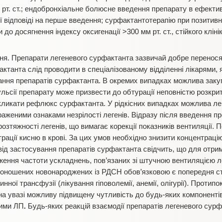
рт. ст.; ендобронхіальне болюсне введення препарату в ефектив
ої відповіді на перше введення; сурфактантотерапію при позитивн
о досягнення індексу оксигенації >300 мм рт. ст., стійкого кліні
ня. Препарати легеневого сурфактанта зазвичай добре перенося
танта слід проводити в спеціалізованому відділенні лікарями, я
вання препаратів сурфактанта. В окремих випадках можлива зак
ьсії препарату може призвести до обтурації неповністю розкри
икликати рефлюкс сурфактанта. У рідкісних випадках можлива ле
аженими ознаками незрілості легенів. Відразу після введення п
зтяжності легенів, що вимагає корекції показників вентиляції. 
ації кисню в крові. За цих умов необхідно знизити концентрацію
від застосування препаратів сурфактанта свідчить, що для отр
иження частоти ускладнень, пов’язаних зі штучною вентиляцією л
доношених новонароджених із РДСН обов’язковою є попередня ст
инної трансфузії (лікування гіповолемії, анемії, олігурії). Проти
 на увазі можливу підвищену чутливість до будь-яких компоненті
шими ЛП
.
Будь-яких реакцій взаємодії препаратів легеневого сур