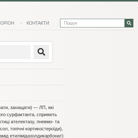
ОРІОН
КОНТАКТИ
вати, захищати) — ЛП, які
ного сурфактанта, сприяють
тиці ателектазу, пневмо- та
л, топічні кортикостероїди),
ламід етилімідазолдикарбонат)