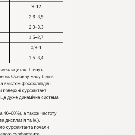
9–12
2,6–3,9
2,3–3,3
1,5–2,7
0,9–1
1,5–3,4
веолоцитах II типу).
еном. Основну масу білків
а вмістом фосфоліпідів і
ій поверхні сурфактант
. Це дуже динамічна система
а 40–60%), а також частоту
 дисплазія та ін.),
ого сурфактанта почали
еневого сурфактанта