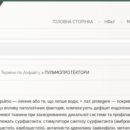
ГОЛОВНА СТОРІНКА
НФаУ
М
>
Терміни по Алфавіту
>
ПУЛЬМОПРОТÉКТОРИ
 рulmo — легеня або те, що легше води, + лат. protegere — покри
 до впливу патологічних факторів, компенсують дефіцит ендоген
евої тканини при захворюваннях дихальної системи та профілак
лежать сурфактанти, стимулятори синтезу сурфактанта (амброксо
истеїн, карбоцистеїн), антагоністи аденозину (амінофілін, мети