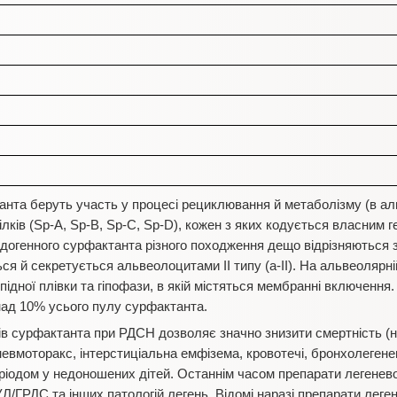
анта беруть участь у процесі рециклювання й метаболізму (в аль
лків (Sр-A, Sp-В, Sp-С, Sp-D), кожен з яких кодується власним г
догенного сурфактанта різного походження дещо відрізняються з
ся й секретується альвеолоцитами II типу (а-II). На альвеолярн
підної плівки та гіпофази, в якій містяться мембранні включення
ад 10% усього пулу сурфактанта.
в сурфактанта при РДСН дозволяє значно знизити смертність (н
вмоторакс, інтерстиціальна емфізема, кровотечі, бронхолегенева
ріодом у недоношених дітей. Останнім часом препарати легенев
УЛ/ГРДС та інших патологій легень. Відомі наразі препарати лег