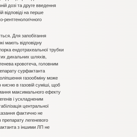
ній дозі та друге введення
ій відповіді на перше
ко-рентгенологічного
ться. Для запобігання
кі мають відповідну
упорка ендотрахеальної трубки
тих дихальних шляхів,
генева кровотеча, головним
репарату сурфактанта
Поліпшення газообміну може
 кисню в газовій суміші, щоб
имання максимального ефекту
егенів і ускладненим
абілізація центральної
показання фактично не
в препарату легеневого
фактанта з іншими ЛП не