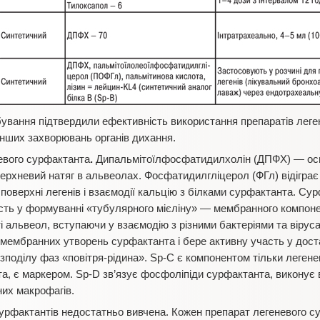
обування підтвердили ефективність використання препаратів лег
 інших захворювань органів дихання.
невого сурфактанта
.
Дипальмітоїлфосфатидилхолін (ДПФХ) — ос
ерхневий натяг в альвеолах. Фосфатидилгліцерол (ФГл) відігра
поверхні легенів і взаємодії кальцію з білками сурфактанта. Су
сть у формуванні «тубулярного мієліну» — мембранного компоне
і альвеол, вступаючи у взаємодію з різними бактеріями та вірус
ембранних утворень сурфактанта і бере активну участь у доста
поділу фаз «повітря-рідина». Sp-С є компонентом тільки легене
а, є маркером. Sp-D зв’язує фосфоліпіди сурфактанта, виконує
их макрофагів.
урфактантів недостатньо вивчена. Кожен препарат легеневого с