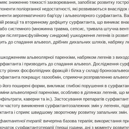
яє зниженню тяжкості захворювання, запобігає розвитку гострої
ненти поліорганної недостатності, які розвиваються внаслідок
поненти аерогематичного бар’єру і альвеолярного сурфактанта. Ва
 реакції та вторинному дефіциту сурфактанта, що виникає внас
або системного (множинна травма, сепсис, тривала штучна вент
при післятрансфузійному синдромі) ушкодження легенів із розвит
ть до спадання альвеол, дрібних дихальних шляхів, набряку лег
кодженням альвеолярної паренхіми, набряком легенів з виходом
урфактанта і призводить до спадання альвеол. Дослідження сурф
сту різних фосфоліпідних фракцій і білка у складі бронхоальвео
рфактанта покращує газообмін, сприяючи розправленню альвеол
о його поширені форми, викликає глибокі порушення в сурфактант
 зміни альвеолярної паренхіми, особливо в ділянках легенів, що
фільтрати, каверни та ін.). Застосування препаратів сурфактант
и частоту виникнення сурфактантозалежних змін у легенях, під
ктанта і сприяє швидшому зворотному розвитку запальних змін.
фактантної терапії:
вичерпна базова терапія; використання пр
 початок сурфактантотерапії (перші години, дні з моменту розвитк