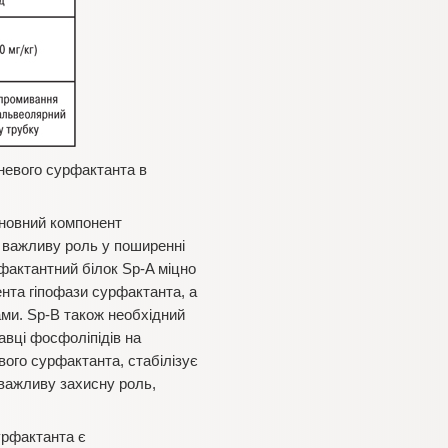
еневого сурфактанта в
новний компонент
є важливу роль у поширенні
рфактантний білок Sp-A міцно
нта гіпофази сурфактанта, а
ами. Sp-B також необхідний
вці фосфоліпідів на
вого сурфактанта, стабілізує
 важливу захисну роль,
урфактанта є