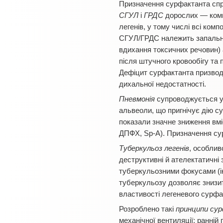
Призначення сурфактанта спри
СГУЛ
і
ГРДС
дорослих — компо
легенів, у тому числі всі ком
СГУЛ/ГРДС належить запальній
вдихання токсичних речовин) 
після штучного кровообігу та 
Дефіцит сурфактанта призводи
дихальної недостатності.
Пневмонія
супроводжується уш
альвеоли, що пригнічує дію с
показали значне зниження вмі
ДПФХ, Sp-A). Призначення су
Туберкульоз легенів
, особлив
деструктивні й ателектатичні
туберкульозними фокусами (ін
туберкульозу дозволяє знизит
властивості легеневого сурфа
Розроблено такі
принципи сур
механічної вентиляції; ранній