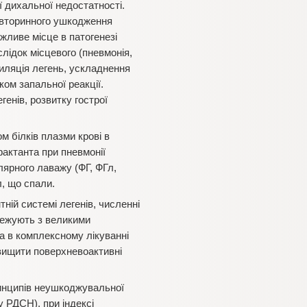
 дихальної недостатності.
 вторинного ушкодження
жливе місце в патогенезі
лідок місцевого (пневмонія,
иляція легень, ускладнення
ком запальної реакції.
енів, розвитку гострої
 білків плазми крові в
актанта при пневмонії
лярного лаважу (ФГ, ФГл,
, що спали.
ній системі легенів, численні
 межують з великими
а в комплексному лікуванні
вищити поверхневоактивні
инципів неушкоджувальної
у РДСН), при індексі