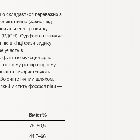
 що складається переважно з
телектатична (захист від
ня альвеол і розвитку
х (РДСН). Сурфактант знижує
нню в кінці фази видиху,
ре участь в
є функцію мукоциліарної
і гострому респіраторному
актанта використовують
) або синтетичним шляхом.
 який містить фосфоліпіди —
Вміст,%
76–80,5
44,7–66