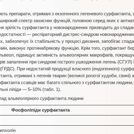
ють препарати, отримані з екзогенного легеневого сурфактанта,
є широкий спектр захисних функцій, головною серед яких є антиа
я зрілість сурфактанта у новонароджених призводить до спадан
недостатності — респіраторний дистрес-синдром новонароджени
, забезпечує їх стабільність у процесі дихання, запобігає спада
мін, виконує протинабрякову функцію. Крім того, сурфактант бе
львеол, підвищує активність альвеолярних макрофагів, покращу
орів запалення при синдромі гострого ушкодження легень (СГУЛ) 
(ГРДС). При недостатній продукції власного (ендогенного) сурф
анта, отримані з легенів тварин (великої рогатої худоби, свині
рфактанта ссавців має багато спільного з сурфактантом людини,
ьні ліпіди — 5–10% (табл. 1).
клад альвеолярного сурфактанта людини
Фосфоліпіди сурфактанта
илхолін