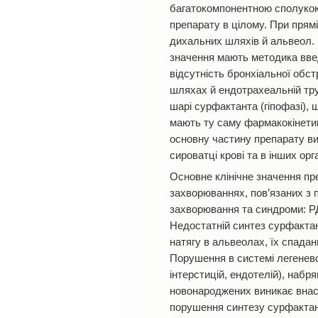
багатокомпонентною сполукою,
препарату в цілому. При прям
дихальних шляхів й альвеол. 
значення мають методика введ
відсутність бронхіальної обст
шляхах й ендотрахеальній тру
шарі сурфактанта (гіпофазі), 
мають ту саму фармакокінетик
основну частину препарату ви
сироватці крові та в інших орг
Основне клінічне значення пр
захворюваннях, пов’язаних з
захворювання та синдроми: РД
Недостатній синтез сурфактан
натягу в альвеолах, їх спадання
Порушення в системі легенево
інтерстицій, ендотелій), набр
новонароджених виникає внас
порушення синтезу сурфактант