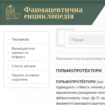
Фармацевтична
енциклопедія
Передмова
Фармацевтичні
терміни по
Алфавіту
Фармацевтична енциклопедія
Список авторів
ПУЛЬМОПРОТÉКТОРИ
Перелік основних
скорочень
ПУЛЬМОПРОТÉКТОРИ
(лат.
підвищують стійкість легенів
відновленню ушкодженої леген
фібросклерозу тощо. До П. на
ферментні препарати (ацетилц