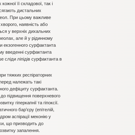
жної її складової, так і
осягають дистальних
веол. При цьому важливе
хворого, наявність або
ться у верхніх дихальних
еолах, але й у рідинному
ти екзогенного сурфактанта
му введенні сурфактанта
е сліди ліпідів сурфактанта в
при тяжких респіраторних
перед належать такі
еного дефіциту сурфактанта.
ь до підвищення поверхневого
итку гіперкапнії та гіпоксії.
ичного бар’єру (епітелій,
ндром аспірації меконію у
хи, що призводить до
розвитку запалення.