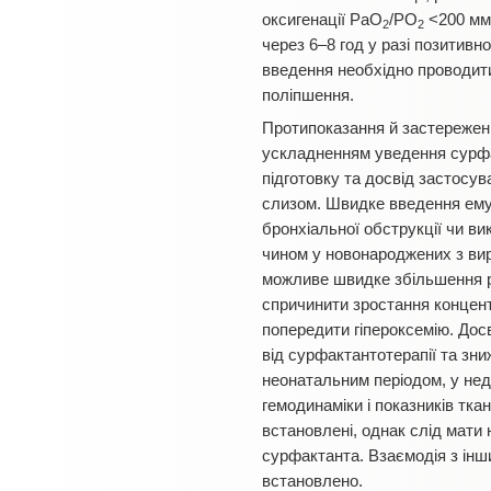
оксигенації РаO
/РO
<200 мм 
2
2
через 6–8 год у разі позитивн
введення необхідно проводити д
поліпшення.
Протипоказання й застережен
ускладненням уведення сурфак
підготовку та досвід застосу
слизом. Швидке введення емул
бронхіальної обструкції чи в
чином у новонароджених з вир
можливе швидке збільшення ро
спричинити зростання концентр
попередити гіпероксемію. Дос
від сурфактантотерапії та зн
неонатальним періодом, у не
гемодинаміки і показників ткан
встановлені, однак слід мати
сурфактанта. Взаємодія з ін
встановлено.