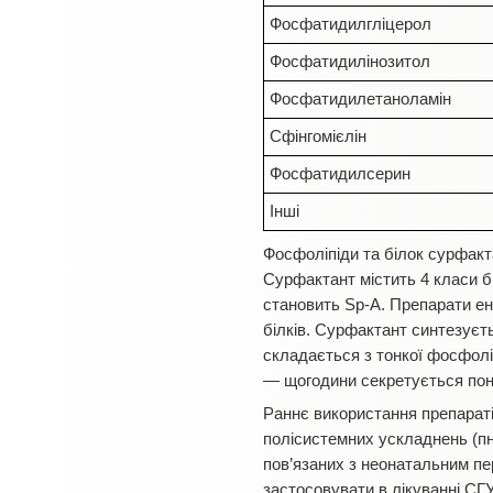
Фосфатидилгліцерол
Фосфатидилінозитол
Фосфатидилетаноламін
Сфінгомієлін
Фосфатидилсерин
Інші
Фосфоліпіди та білок сурфакт
Сурфактант містить 4 класи бі
становить Sp-А. Препарати ен
білків. Сурфактант синтезуєть
складається з тонкої фосфолі
— щогодини секретується пон
Раннє використання препараті
полісистемних ускладнень (пне
пов’язаних з неонатальним пе
застосовувати в лікуванні СГ