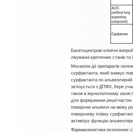
Багатоцентрові клінічні випр
лікуванні критичних станів та
Механізм дії препаратів леге
сурфактанта, який знижує пов
сурфактанта по альвеолярній 
зв’язується з ДПФХ, бере уча
також в імунологічному захист
для формування решітчастих м
поверхню альвеол на межу роз
поверхневу плівку сурфактант
активізує функцію альвеолярн
Фармакокінетика екзогенних с