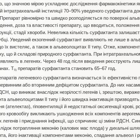
 що значною мірою ускладнює дослідження фармакокінетики як ко
ій інтратрахеальній інстиляції 70–90% уведеного сурфактанта д
Препарат рівномірно та швидко розподіляється по поверхні аль
ення, доза та властивості препарату, що вводиться, положення 
рукції, стадії хвороби. Невелика кількість сурфактанта залишає
бці. Уведений екзогенний сурфактант виявляють не лише в альв
що їх вистеляє, а також в альвеолоцитах II типу. Отже, компонен
у, що й складові природного сурфактанта. При інтратрахеально
являють в легенях. Через 48 год після введення реєструють лиш
анах. Т
препаратів сурфактанта становить 65–67 год.
½
епаратів легеневого сурфактанта визначається їх ефективністю 
 первинним або вторинним дефіцитом сурфактанта. До них насам
СН, що виникає внаслідок незрілості легенів і, зрештою, вираж
та альвеолоцитами II типу і його швидка інактивація призводят
 (ателектаз), гіповентиляції й недостатньої оксигенації крові, розв
го кровообігу викликають ушкодження всіх компонентів аерогемат
як легенів і приєднання інфекції, що спричиняє ці зміни РДСН. Си
лідок потрапляння меконію (калових мас плода) у дихальні шля
а, його інактивації компонентами меконію, спадання альвеол і 