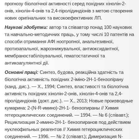
прогнозу біологічної активності серед похідних хінолін-2-
онів, хінолін-4-онів та 2,4-піролідиндіонів з метою створення
нових оригінальних та високоефективних ЛП.
Наукові здобутки:
автор та співавтор понад 100 наукових
та навчально-методичних праць, у тому числі 10 патентів на
способи отримання АФІ ноотропної, анальгезивної,
протизапальної, жарознижувальної, антиоксидантної,
мембраностабілізувальної, гематостатичної та
антикоагулянтної дії.
Основні праці:
Синтез, будова, реакційна здатність та
біологічна активність похідних 2-іміно-2Н-1-бензопірану
(канд. дис.). — Х., 1994; Синтез, властивості та біологічна
активність похідних хінолін-2-онів, хінолін-4-онів та 2,4-
піролідиндіонів (докт. дис.). — Х., 2013; Новые производные
кумарина: 2-(N-R-имино)-2H-1- бензопираны // Химия
гетероциклических соединений. — 1994. — № 6 (співавт.);
Рециклизация 2-имино-2Н-1- бензопиранов под действием
нуклеофильных реагентов // Химия гетероциклических
соединений. — 1996. — № 2 (співавт.); Димеризация N-