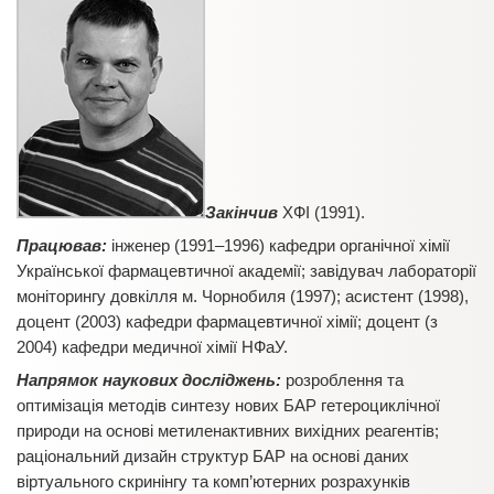
Закінчив
ХФІ (1991).
Працював:
інженер (1991–1996) кафедри органічної хімії
Української фармацевтичної академії; завідувач лабораторії
моніторингу довкілля м. Чорнобиля (1997); асистент (1998),
доцент (2003) кафедри фармацевтичної хімії; доцент (з
2004) кафедри медичної хімії НФаУ.
Напрямок наукових досліджень:
розроблення та
оптимізація методів синтезу нових БАР гетероциклічної
природи на основі метиленактивних вихідних реагентів;
раціональний дизайн структур БАР на основі даних
віртуального скринінгу та комп’ютерних розрахунків