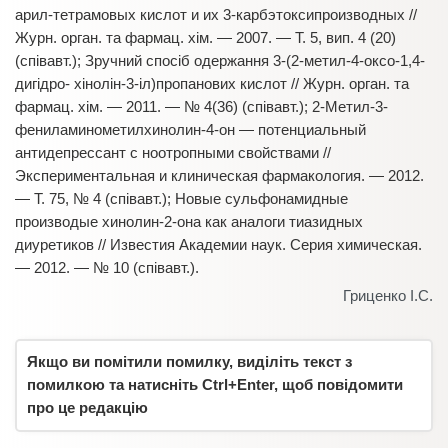
арил-тетрамовых кислот и их 3-карбэтоксипроизводных //
Журн. орган. та фармац. хім. — 2007. — Т. 5, вип. 4 (20)
(співавт.); Зручний спосіб одержання 3-(2-метил-4-oксо-1,4-
дигідро- хінолін-3-іл)пропанових кислот // Журн. орган. та
фармац. хім. — 2011. — № 4(36) (співавт.); 2-Метил-3-
фениламинометилхинолин-4-он — потенциальный
антидепрессант с ноотропными свойствами //
Экспериментальная и клиническая фармакология. — 2012.
— Т. 75, № 4 (співавт.); Новые сульфонамидные
производые хинолин-2-она как аналоги тиазидных
диуретиков // Известия Академии наук. Серия химическая.
— 2012. — № 10 (співавт.).
Гриценко І.С.
Якщо ви помітили помилку, виділіть текст з
помилкою та натисніть Ctrl+Enter, щоб повідомити
про це редакцію