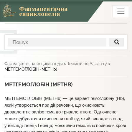
Фармацевтична
енциклопедія
Фармацевтична енциклопедія
>
Терміни по Алфавіту
>
МЕТГЕМОГЛОБІН (МЕTHb)
МЕТГЕМОГЛОБІН (МЕTHB)
МЕТГЕМОГЛОБІН (МЕTHb) — це варіант гемоглобіну (Нb),
який утворюється при дії речовин, що окиснюють
двовалентне залізо гема до тривалентного. Одночасно
може відбуватися окиснення глобіну, який випадає в осад
у вигляді тілець Гейнца; можливий гемоліз із появою в крові