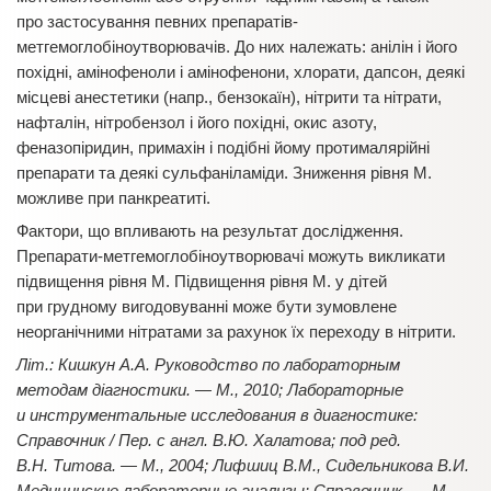
про застосування певних препаратів-
метгемоглобіноутворювачів. До них належать: анілін і його
похідні, амінофеноли і амінофенони, хлорати, дапсон, деякі
місцеві анестетики (напр., бензокаїн), нітрити та нітрати,
нафталін, нітробензол і його похідні, окис азоту,
феназопіридин, примахін і подіб­ні йому протималярійні
препарати та деякі сульфаніламіди. Зниження рівня М.
можливе при панкреатиті.
Фактори, що впливають на результат дослідження.
Препарати-метгемоглобіноутворювачі можуть викликати
підвищення рівня М. Підвищення рівня М. у дітей
при грудному вигодовуванні може бути зумовлене
неорганічними нітратами за рахунок їх переходу в нітрити.
Літ.: Кишкун А.А. Руководство по лабора­торным
методам діагностики. — М., 2010; Лабораторные
и инструментальные исследования в диагностике:
Справочник / Пер. с англ. В.Ю. Халатова; под ред.
В.Н. Титова. — М., 2004; Лифшиц В.М., Сидельникова В.И.
Медицинские лабораторные анализы: Справочник. — М.,