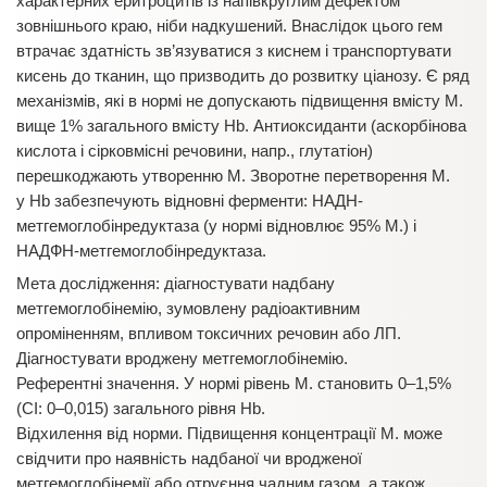
характерних еритроцитів із напівкруглим дефектом
зовнішнього краю, ніби надкушений. Внаслідок цього гем
втрачає здатність зв’язуватися з киснем і транспортувати
кисень до тканин, що призводить до розвит­ку ціанозу. Є ряд
механізмів, які в нормі не допускають підвищення вмісту М.
вище 1% загального вмісту Нb. Антиоксиданти (аскорбінова
кислота і сірковмісні речовини, напр., глутатіон)
перешкоджають утворенню М. Зворотне перетворення М.
у Нb забезпечують відновні ферменти: НАДН-
метгемоглобінредуктаза (у нормі відновлює 95% М.) і
НАДФН-метгемоглобінредуктаза.
Мета дослідження: діагностувати надбану
метгемоглобінемію, зумовлену радіоактивним
опроміненням, впливом токсичних речовин або ЛП.
Діагностувати вроджену метгемоглобінемію.
Референтні значення. У нормі рівень М. становить 0–1,5%
(СІ: 0–0,015) загального рівня Нb.
Відхилення від норми. Підвищення концентрації М. може
свідчити про наявність надбаної чи вродженої
метгемоглобінемії або отруєння чадним газом, а також